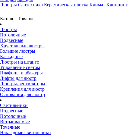
Люстры
Сантехника
Керамическая плитка
Климат
Клиннинг
Каталог Товаров
Люстры
Потолочные
Подвесные
Хрустальные люстры
Большие люстры
Каскадные
Люстры на штанге
Управление светом
Плафоны и абажуры
Лифты для люстр
Люстры-вентиляторы
Крепления для люстр
Основания для люстр
Светильники
Подвесные
Потолочные
Встраиваемые
Точечные
Накладные светильники