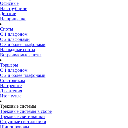
Офисные
На струбцине
Детские
На прищепке
Споты
С 1 плафоном
С 2 плафонами
С 3 и более плафонами
Накладные споты
Встраиваемые споты
Торшеры
С 1 плафоном
С 2 и более плафонами
Со столиком
На треноге
Для чтения
Изогнутые
Трековые системы
Трековые системы в сборе
Трековые светильники
Струнные светильники
Шинопроводы