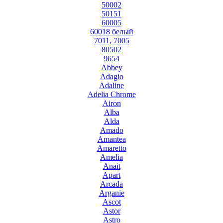
50002
50151
60005
60018 белый
7011, 7005
80502
9654
Abbey
Adagio
Adaline
Adelia Chrome
Airon
Alba
Alda
Amado
Amantea
Amaretto
Amelia
Anait
Apart
Arcada
Arganie
Ascot
Astor
Astro