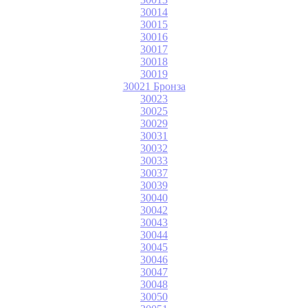
30014
30015
30016
30017
30018
30019
30021 Бронза
30023
30025
30029
30031
30032
30033
30037
30039
30040
30042
30043
30044
30045
30046
30047
30048
30050