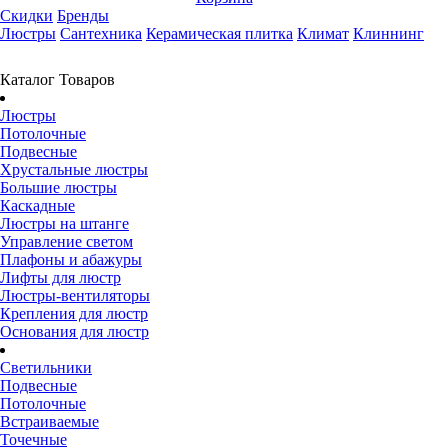
Скидки
Бренды
Люстры
Сантехника
Керамическая плитка
Климат
Клиннинг
Каталог Товаров
Люстры
Потолочные
Подвесные
Хрустальные люстры
Большие люстры
Каскадные
Люстры на штанге
Управление светом
Плафоны и абажуры
Лифты для люстр
Люстры-вентиляторы
Крепления для люстр
Основания для люстр
Светильники
Подвесные
Потолочные
Встраиваемые
Точечные