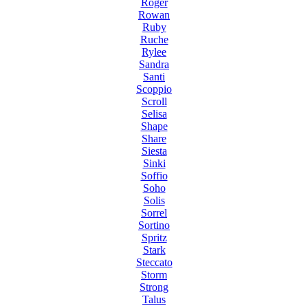
Roger
Rowan
Ruby
Ruche
Rylee
Sandra
Santi
Scoppio
Scroll
Selisa
Shape
Share
Siesta
Sinki
Soffio
Soho
Solis
Sorrel
Sortino
Spritz
Stark
Steccato
Storm
Strong
Talus