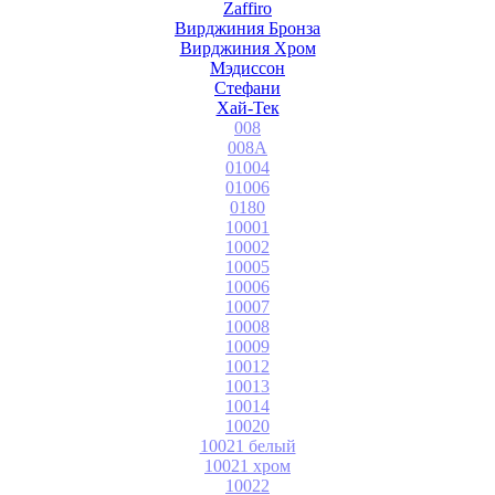
Zaffiro
Вирджиния Бронза
Вирджиния Хром
Мэдиссон
Стефани
Хай-Тек
008
008A
01004
01006
0180
10001
10002
10005
10006
10007
10008
10009
10012
10013
10014
10020
10021 белый
10021 хром
10022