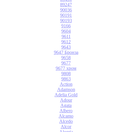
89247
90036
90191
90193
9166
9604
9611
9612
9643
9647 Бронза
9658
9677
9677 хром
9808
9863
Action
Adamson
Adelia Gold
Adour
Agata
Albero
Alcamo
Alcedo
Alcor
Alegria