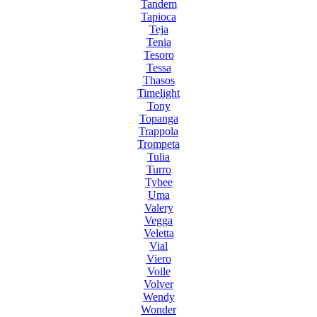
Tandem
Tapioca
Teja
Tenia
Tesoro
Tessa
Thasos
Timelight
Tony
Topanga
Trappola
Trompeta
Tulia
Turro
Tybee
Uma
Valery
Vegga
Veletta
Vial
Viero
Voile
Volver
Wendy
Wonder