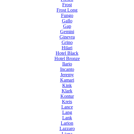
Frost
Frost Long
Fungo
Gallo
Gap
Gemini
Ginevra
Grino
Hilari
Hotel Black
Hotel Bronze
Ilario
Incanto
Jeremy
Kamari
Kink
Klark
Kontur
Kreis
Lance
Lang
Lank
Larion
Lazzaro
Liana