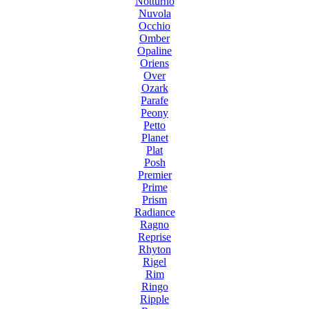
Notturno
Nuvola
Occhio
Omber
Opaline
Oriens
Over
Ozark
Parafe
Peony
Petto
Planet
Plat
Posh
Premier
Prime
Prism
Radiance
Ragno
Reprise
Rhyton
Rigel
Rim
Ringo
Ripple