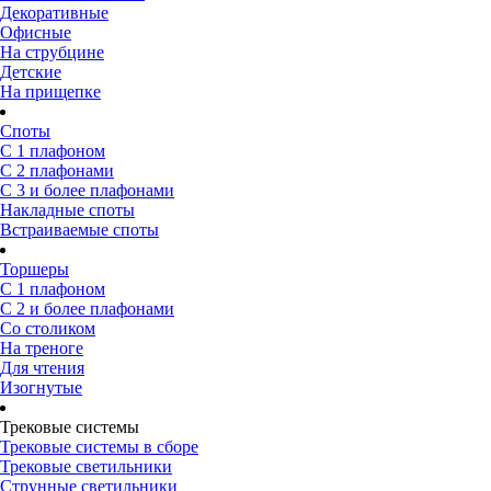
Декоративные
Офисные
На струбцине
Детские
На прищепке
Споты
С 1 плафоном
С 2 плафонами
С 3 и более плафонами
Накладные споты
Встраиваемые споты
Торшеры
С 1 плафоном
С 2 и более плафонами
Со столиком
На треноге
Для чтения
Изогнутые
Трековые системы
Трековые системы в сборе
Трековые светильники
Струнные светильники