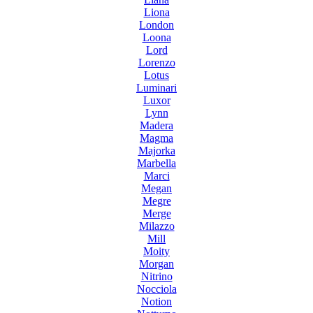
Liona
London
Loona
Lord
Lorenzo
Lotus
Luminari
Luxor
Lynn
Madera
Magma
Majorka
Marbella
Marci
Megan
Megre
Merge
Milazzo
Mill
Moity
Morgan
Nitrino
Nocciola
Notion