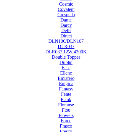
Cosmic
Covalent
Crespella
Dante
Darcy
Delfi
Direct
DLN106/DLN107
DLR037
DLR037 12W 4200K
Double Topper
Dublin
Ease
Ellene
Emisfero
Enigma
Fantasy
Fente
Flank
Floranse
Flou
Flowers
Force
Frasco
Fresco