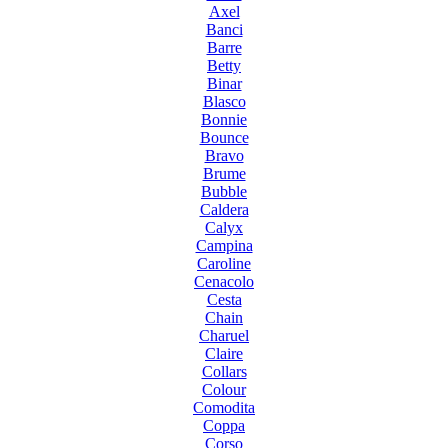
Axel
Banci
Barre
Betty
Binar
Blasco
Bonnie
Bounce
Bravo
Brume
Bubble
Caldera
Calyx
Campina
Caroline
Cenacolo
Cesta
Chain
Charuel
Claire
Collars
Colour
Comodita
Coppa
Corso