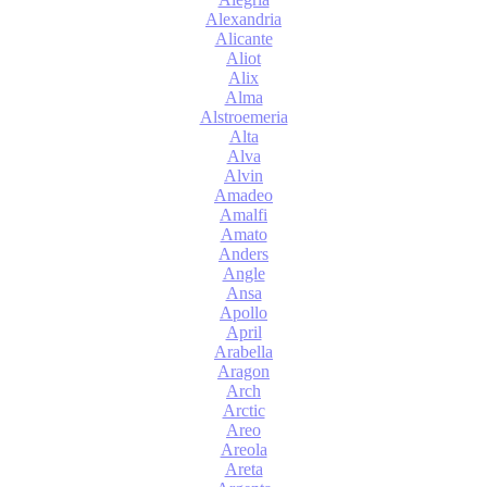
Alexandria
Alicante
Aliot
Alix
Alma
Alstroemeria
Alta
Alva
Alvin
Amadeo
Amalfi
Amato
Anders
Angle
Ansa
Apollo
April
Arabella
Aragon
Arch
Arctic
Areo
Areola
Areta