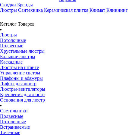
Скидки
Бренды
Люстры
Сантехника
Керамическая плитка
Климат
Клиннинг
Каталог Товаров
Люстры
Потолочные
Подвесные
Хрустальные люстры
Большие люстры
Каскадные
Люстры на штанге
Управление светом
Плафоны и абажуры
Лифты для люстр
Люстры-вентиляторы
Крепления для люстр
Основания для люстр
Светильники
Подвесные
Потолочные
Встраиваемые
Точечные