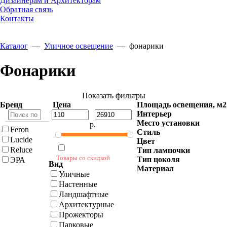
Дизайнерам и Архитекторам
Обратная связь
Контакты
Каталог
—
Уличное освещение
—
фонарики
Фонарики
Показать фильтры
Бренд
Цена
Площадь освещения, м2
Интерьер
Место установки
р.
Feron
Стиль
Lucide
Цвет
Reluce
Тип лампочки
Товары со скидкой
Тип цоколя
ЭРА
Вид
Материал
Уличные
Настенные
Ландшафтные
Архитектурные
Прожекторы
Парковые