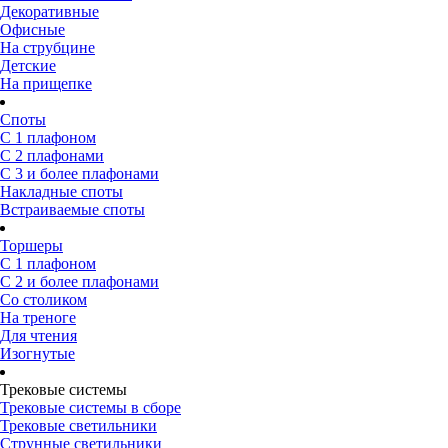
Декоративные
Офисные
На струбцине
Детские
На прищепке
Споты
С 1 плафоном
С 2 плафонами
С 3 и более плафонами
Накладные споты
Встраиваемые споты
Торшеры
С 1 плафоном
С 2 и более плафонами
Со столиком
На треноге
Для чтения
Изогнутые
Трековые системы
Трековые системы в сборе
Трековые светильники
Струнные светильники