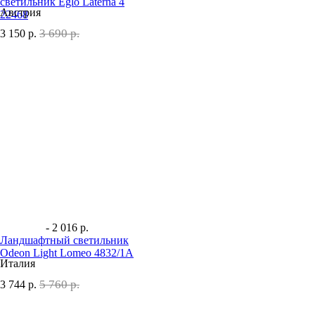
светильник Eglo Laterna 4
Австрия
22468
3 690 р.
3 150
р.
- 2 016 р.
Ландшафтный светильник
Odeon Light Lomeo 4832/1A
Италия
5 760 р.
3 744
р.