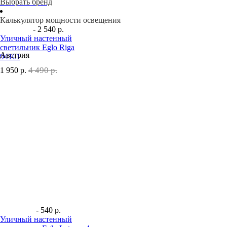
Выбрать бренд
Калькулятор мощности освещения
- 2 540 р.
Уличный настенный
светильник Eglo Riga
Австрия
94101
4 490 р.
1 950
р.
- 540 р.
Уличный настенный