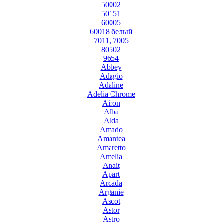
50002
50151
60005
60018 белый
7011, 7005
80502
9654
Abbey
Adagio
Adaline
Adelia Chrome
Airon
Alba
Alda
Amado
Amantea
Amaretto
Amelia
Anait
Apart
Arcada
Arganie
Ascot
Astor
Astro