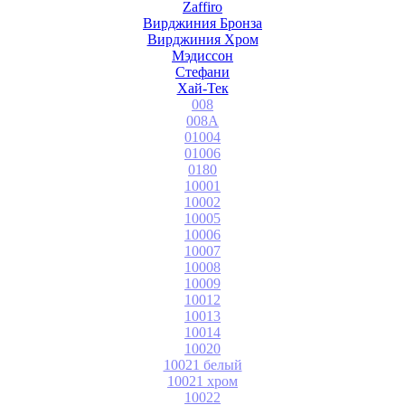
Zaffiro
Вирджиния Бронза
Вирджиния Хром
Мэдиссон
Стефани
Хай-Тек
008
008A
01004
01006
0180
10001
10002
10005
10006
10007
10008
10009
10012
10013
10014
10020
10021 белый
10021 хром
10022