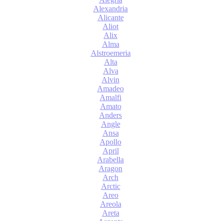
Alexandria
Alicante
Aliot
Alix
Alma
Alstroemeria
Alta
Alva
Alvin
Amadeo
Amalfi
Amato
Anders
Angle
Ansa
Apollo
April
Arabella
Aragon
Arch
Arctic
Areo
Areola
Areta