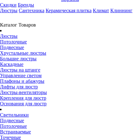
Скидки
Бренды
Люстры
Сантехника
Керамическая плитка
Климат
Клиннинг
Каталог Товаров
Люстры
Потолочные
Подвесные
Хрустальные люстры
Большие люстры
Каскадные
Люстры на штанге
Управление светом
Плафоны и абажуры
Лифты для люстр
Люстры-вентиляторы
Крепления для люстр
Основания для люстр
Светильники
Подвесные
Потолочные
Встраиваемые
Точечные