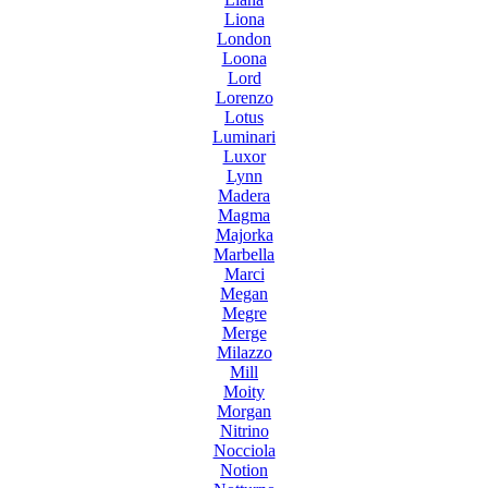
Liona
London
Loona
Lord
Lorenzo
Lotus
Luminari
Luxor
Lynn
Madera
Magma
Majorka
Marbella
Marci
Megan
Megre
Merge
Milazzo
Mill
Moity
Morgan
Nitrino
Nocciola
Notion