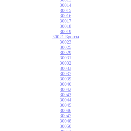
30014
30015
30016
30017
30018
30019
30021 Бронза
30023
30025
30029
30031
30032
30033
30037
30039
30040
30042
30043
30044
30045
30046
30047
30048
30050