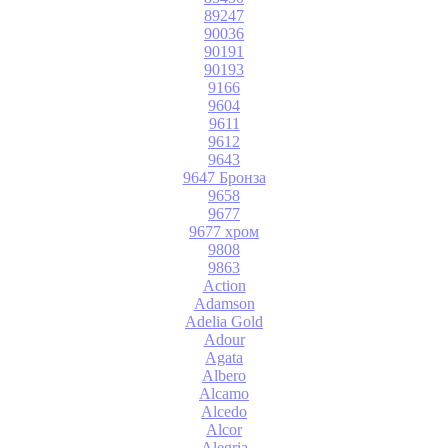
89247
90036
90191
90193
9166
9604
9611
9612
9643
9647 Бронза
9658
9677
9677 хром
9808
9863
Action
Adamson
Adelia Gold
Adour
Agata
Albero
Alcamo
Alcedo
Alcor
Alegria