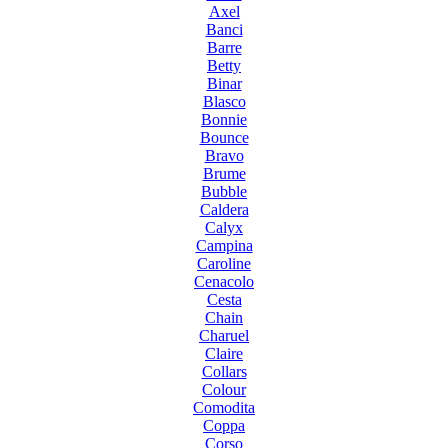
Axel
Banci
Barre
Betty
Binar
Blasco
Bonnie
Bounce
Bravo
Brume
Bubble
Caldera
Calyx
Campina
Caroline
Cenacolo
Cesta
Chain
Charuel
Claire
Collars
Colour
Comodita
Coppa
Corso