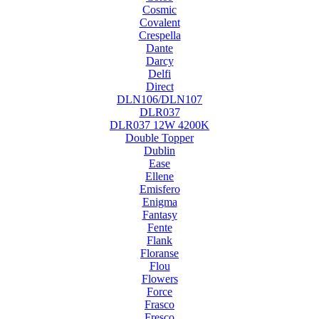
Cosmic
Covalent
Crespella
Dante
Darcy
Delfi
Direct
DLN106/DLN107
DLR037
DLR037 12W 4200K
Double Topper
Dublin
Ease
Ellene
Emisfero
Enigma
Fantasy
Fente
Flank
Floranse
Flou
Flowers
Force
Frasco
Fresco