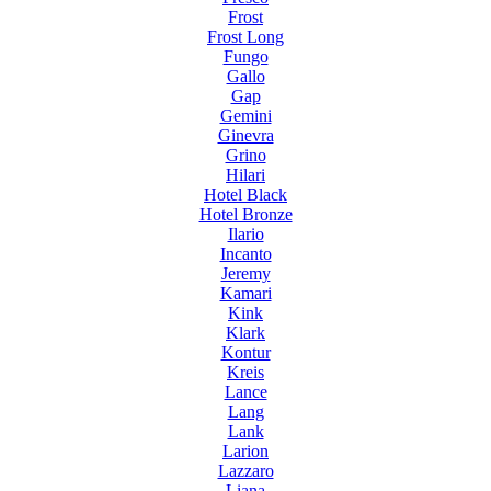
Frost
Frost Long
Fungo
Gallo
Gap
Gemini
Ginevra
Grino
Hilari
Hotel Black
Hotel Bronze
Ilario
Incanto
Jeremy
Kamari
Kink
Klark
Kontur
Kreis
Lance
Lang
Lank
Larion
Lazzaro
Liana