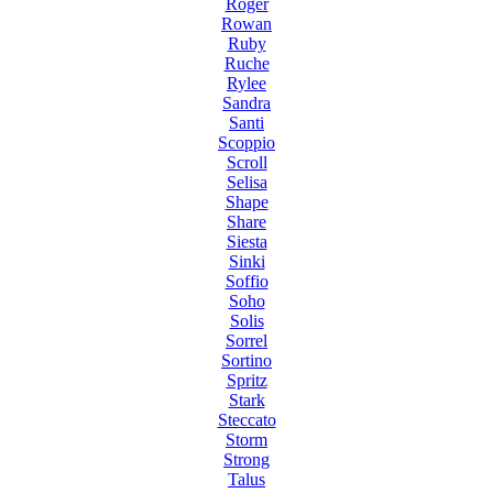
Roger
Rowan
Ruby
Ruche
Rylee
Sandra
Santi
Scoppio
Scroll
Selisa
Shape
Share
Siesta
Sinki
Soffio
Soho
Solis
Sorrel
Sortino
Spritz
Stark
Steccato
Storm
Strong
Talus