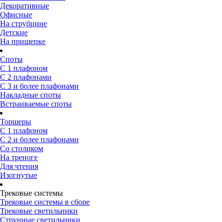
Декоративные
Офисные
На струбцине
Детские
На прищепке
Споты
С 1 плафоном
С 2 плафонами
С 3 и более плафонами
Накладные споты
Встраиваемые споты
Торшеры
С 1 плафоном
С 2 и более плафонами
Со столиком
На треноге
Для чтения
Изогнутые
Трековые системы
Трековые системы в сборе
Трековые светильники
Струнные светильники