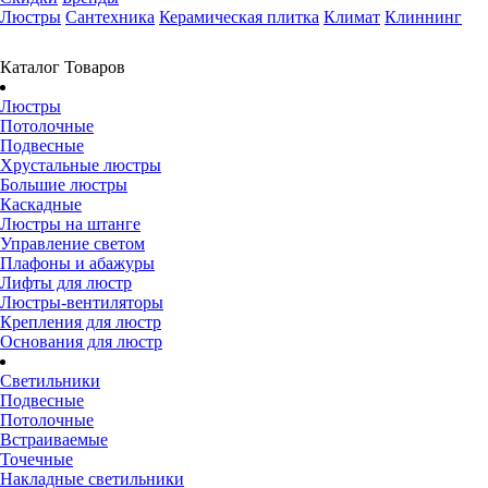
Люстры
Сантехника
Керамическая плитка
Климат
Клиннинг
Каталог Товаров
Люстры
Потолочные
Подвесные
Хрустальные люстры
Большие люстры
Каскадные
Люстры на штанге
Управление светом
Плафоны и абажуры
Лифты для люстр
Люстры-вентиляторы
Крепления для люстр
Основания для люстр
Светильники
Подвесные
Потолочные
Встраиваемые
Точечные
Накладные светильники