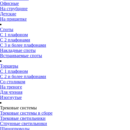
Офисные
На струбцине
Детские
На прищепке
Споты
С 1 плафоном
С 2 плафонами
С 3 и более плафонами
Накладные споты
Встраиваемые споты
Торшеры
С 1 плафоном
С 2 и более плафонами
Со столиком
На треноге
Для чтения
Изогнутые
Трековые системы
Трековые системы в сборе
Трековые светильники
Струнные светильники
Шинопроводы