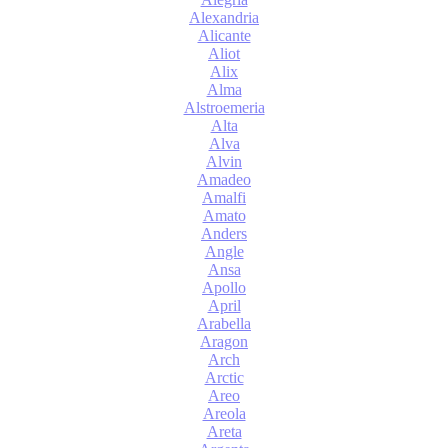
Alexandria
Alicante
Aliot
Alix
Alma
Alstroemeria
Alta
Alva
Alvin
Amadeo
Amalfi
Amato
Anders
Angle
Ansa
Apollo
April
Arabella
Aragon
Arch
Arctic
Areo
Areola
Areta