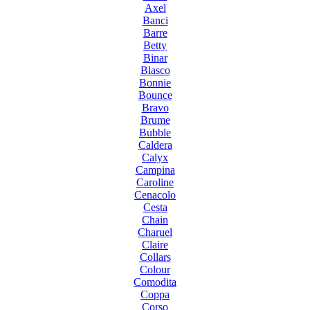
Axel
Banci
Barre
Betty
Binar
Blasco
Bonnie
Bounce
Bravo
Brume
Bubble
Caldera
Calyx
Campina
Caroline
Cenacolo
Cesta
Chain
Charuel
Claire
Collars
Colour
Comodita
Coppa
Corso