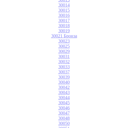
30014
30015
30016
30017
30018
30019
30021 Бронза
30023
30025
30029
30031
30032
30033
30037
30039
30040
30042
30043
30044
30045
30046
30047
30048
30050