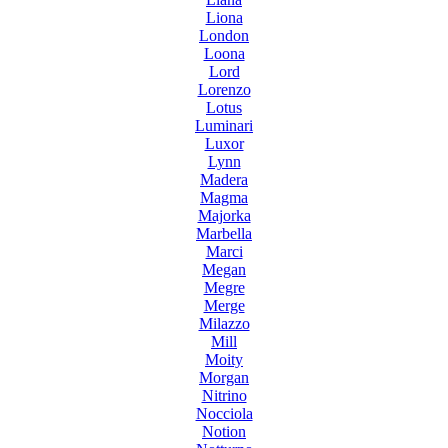
Liona
London
Loona
Lord
Lorenzo
Lotus
Luminari
Luxor
Lynn
Madera
Magma
Majorka
Marbella
Marci
Megan
Megre
Merge
Milazzo
Mill
Moity
Morgan
Nitrino
Nocciola
Notion