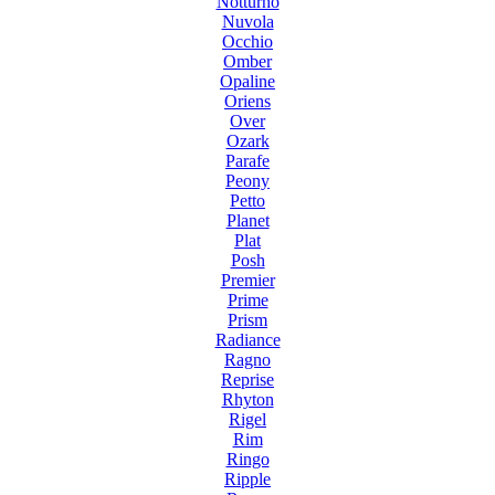
Notturno
Nuvola
Occhio
Omber
Opaline
Oriens
Over
Ozark
Parafe
Peony
Petto
Planet
Plat
Posh
Premier
Prime
Prism
Radiance
Ragno
Reprise
Rhyton
Rigel
Rim
Ringo
Ripple