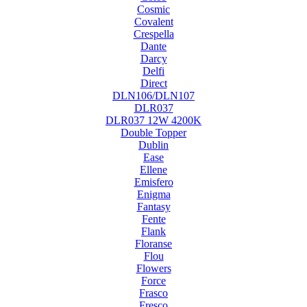
Cosmic
Covalent
Crespella
Dante
Darcy
Delfi
Direct
DLN106/DLN107
DLR037
DLR037 12W 4200K
Double Topper
Dublin
Ease
Ellene
Emisfero
Enigma
Fantasy
Fente
Flank
Floranse
Flou
Flowers
Force
Frasco
Fresco