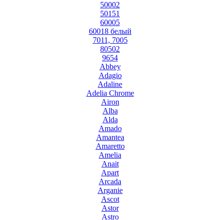
50002
50151
60005
60018 белый
7011, 7005
80502
9654
Abbey
Adagio
Adaline
Adelia Chrome
Airon
Alba
Alda
Amado
Amantea
Amaretto
Amelia
Anait
Apart
Arcada
Arganie
Ascot
Astor
Astro