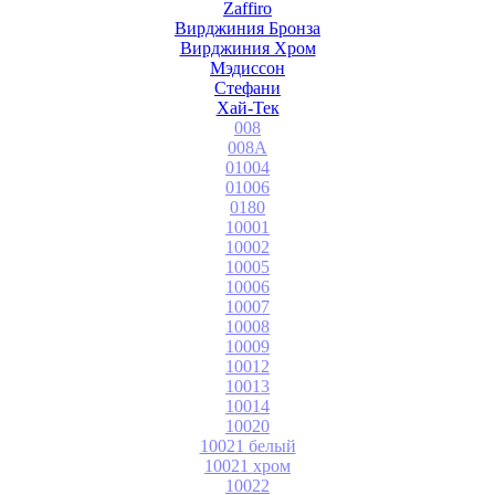
Zaffiro
Вирджиния Бронза
Вирджиния Хром
Мэдиссон
Стефани
Хай-Тек
008
008A
01004
01006
0180
10001
10002
10005
10006
10007
10008
10009
10012
10013
10014
10020
10021 белый
10021 хром
10022