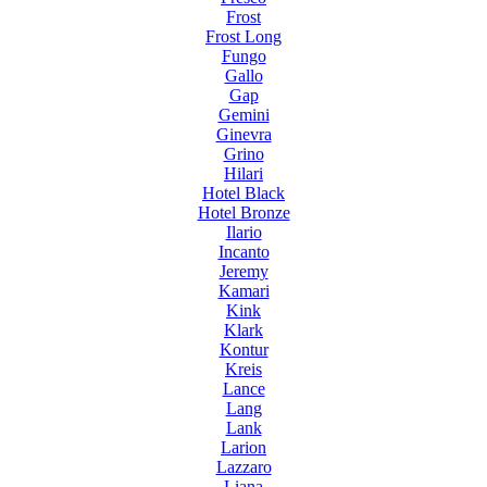
Frost
Frost Long
Fungo
Gallo
Gap
Gemini
Ginevra
Grino
Hilari
Hotel Black
Hotel Bronze
Ilario
Incanto
Jeremy
Kamari
Kink
Klark
Kontur
Kreis
Lance
Lang
Lank
Larion
Lazzaro
Liana