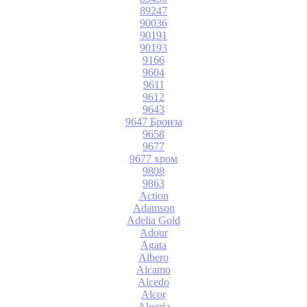
89247
90036
90191
90193
9166
9604
9611
9612
9643
9647 Бронза
9658
9677
9677 хром
9808
9863
Action
Adamson
Adelia Gold
Adour
Agata
Albero
Alcamo
Alcedo
Alcor
Alegria