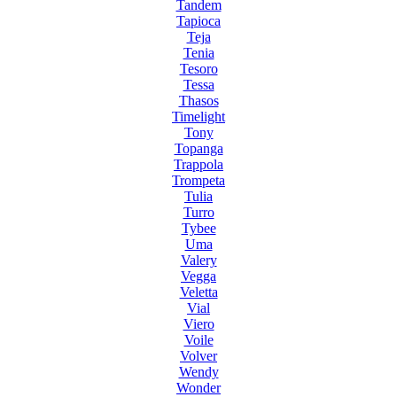
Tandem
Tapioca
Teja
Tenia
Tesoro
Tessa
Thasos
Timelight
Tony
Topanga
Trappola
Trompeta
Tulia
Turro
Tybee
Uma
Valery
Vegga
Veletta
Vial
Viero
Voile
Volver
Wendy
Wonder