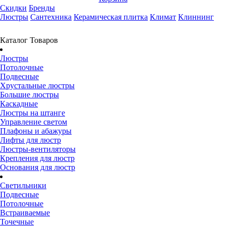
Скидки
Бренды
Люстры
Сантехника
Керамическая плитка
Климат
Клиннинг
Каталог Товаров
Люстры
Потолочные
Подвесные
Хрустальные люстры
Большие люстры
Каскадные
Люстры на штанге
Управление светом
Плафоны и абажуры
Лифты для люстр
Люстры-вентиляторы
Крепления для люстр
Основания для люстр
Светильники
Подвесные
Потолочные
Встраиваемые
Точечные