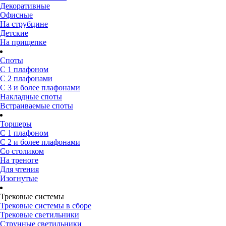
Декоративные
Офисные
На струбцине
Детские
На прищепке
Споты
С 1 плафоном
С 2 плафонами
С 3 и более плафонами
Накладные споты
Встраиваемые споты
Торшеры
С 1 плафоном
С 2 и более плафонами
Со столиком
На треноге
Для чтения
Изогнутые
Трековые системы
Трековые системы в сборе
Трековые светильники
Струнные светильники