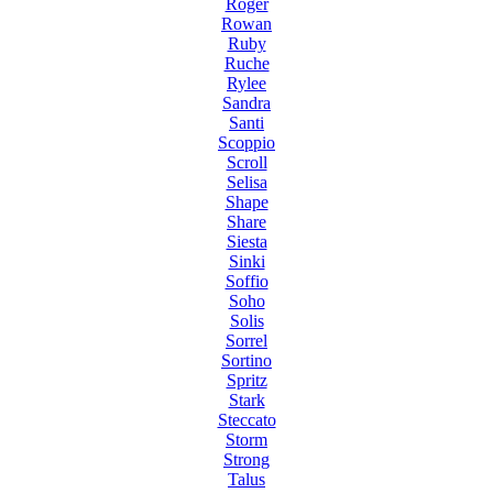
Roger
Rowan
Ruby
Ruche
Rylee
Sandra
Santi
Scoppio
Scroll
Selisa
Shape
Share
Siesta
Sinki
Soffio
Soho
Solis
Sorrel
Sortino
Spritz
Stark
Steccato
Storm
Strong
Talus