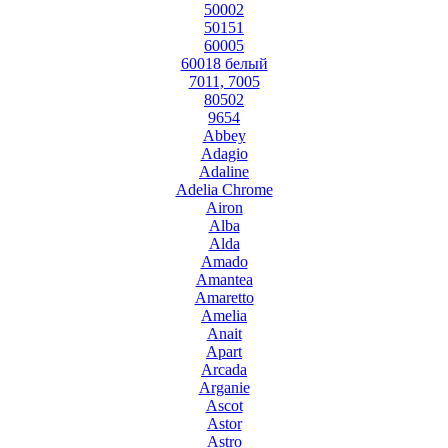
50002
50151
60005
60018 белый
7011, 7005
80502
9654
Abbey
Adagio
Adaline
Adelia Chrome
Airon
Alba
Alda
Amado
Amantea
Amaretto
Amelia
Anait
Apart
Arcada
Arganie
Ascot
Astor
Astro