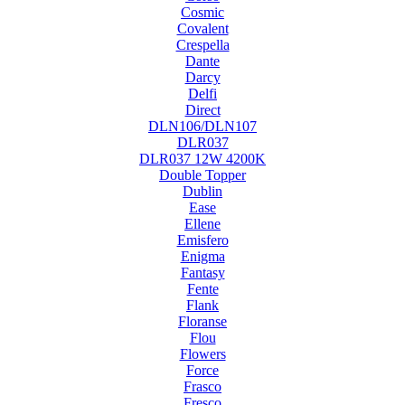
Cosmic
Covalent
Crespella
Dante
Darcy
Delfi
Direct
DLN106/DLN107
DLR037
DLR037 12W 4200K
Double Topper
Dublin
Ease
Ellene
Emisfero
Enigma
Fantasy
Fente
Flank
Floranse
Flou
Flowers
Force
Frasco
Fresco