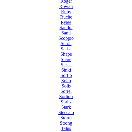
Roger
Rowan
Ruby
Ruche
Rylee
Sandra
Santi
Scoppio
Scroll
Selisa
Shape
Share
Siesta
Sinki
Soffio
Soho
Solis
Sorrel
Sortino
Spritz
Stark
Steccato
Storm
Strong
Talus