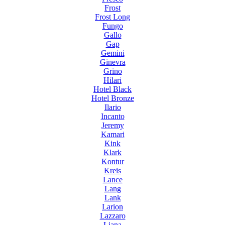
Frost
Frost Long
Fungo
Gallo
Gap
Gemini
Ginevra
Grino
Hilari
Hotel Black
Hotel Bronze
Ilario
Incanto
Jeremy
Kamari
Kink
Klark
Kontur
Kreis
Lance
Lang
Lank
Larion
Lazzaro
Liana