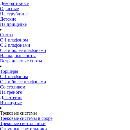
Декоративные
Офисные
На струбцине
Детские
На прищепке
Споты
С 1 плафоном
С 2 плафонами
С 3 и более плафонами
Накладные споты
Встраиваемые споты
Торшеры
С 1 плафоном
С 2 и более плафонами
Со столиком
На треноге
Для чтения
Изогнутые
Трековые системы
Трековые системы в сборе
Трековые светильники
Струнные светильники