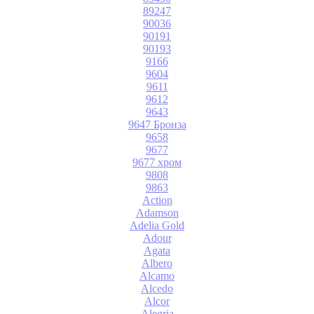
89247
90036
90191
90193
9166
9604
9611
9612
9643
9647 Бронза
9658
9677
9677 хром
9808
9863
Action
Adamson
Adelia Gold
Adour
Agata
Albero
Alcamo
Alcedo
Alcor
Alegria