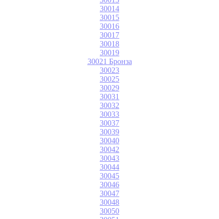
30014
30015
30016
30017
30018
30019
30021 Бронза
30023
30025
30029
30031
30032
30033
30037
30039
30040
30042
30043
30044
30045
30046
30047
30048
30050