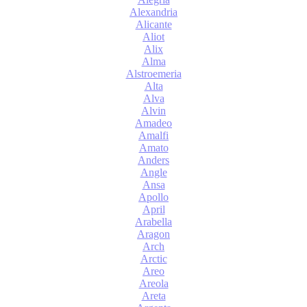
Alexandria
Alicante
Aliot
Alix
Alma
Alstroemeria
Alta
Alva
Alvin
Amadeo
Amalfi
Amato
Anders
Angle
Ansa
Apollo
April
Arabella
Aragon
Arch
Arctic
Areo
Areola
Areta