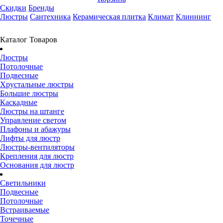
Скидки
Бренды
Люстры
Сантехника
Керамическая плитка
Климат
Клиннинг
Каталог Товаров
Люстры
Потолочные
Подвесные
Хрустальные люстры
Большие люстры
Каскадные
Люстры на штанге
Управление светом
Плафоны и абажуры
Лифты для люстр
Люстры-вентиляторы
Крепления для люстр
Основания для люстр
Светильники
Подвесные
Потолочные
Встраиваемые
Точечные