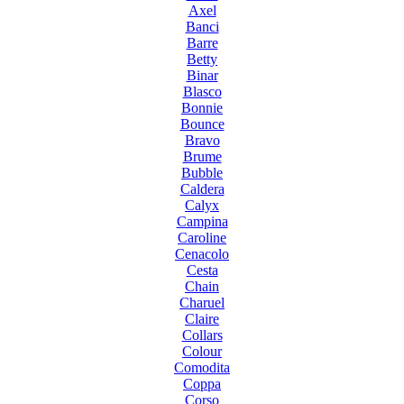
Axel
Banci
Barre
Betty
Binar
Blasco
Bonnie
Bounce
Bravo
Brume
Bubble
Caldera
Calyx
Campina
Caroline
Cenacolo
Cesta
Chain
Charuel
Claire
Collars
Colour
Comodita
Coppa
Corso