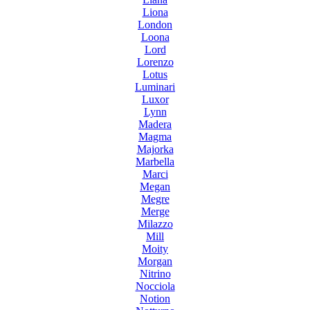
Liona
London
Loona
Lord
Lorenzo
Lotus
Luminari
Luxor
Lynn
Madera
Magma
Majorka
Marbella
Marci
Megan
Megre
Merge
Milazzo
Mill
Moity
Morgan
Nitrino
Nocciola
Notion