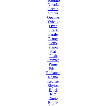
Notturno
Nuvola
Occhio
Omber
Opaline
Oriens
Over
Ozark
Parafe
Peony
Petto
Planet
Plat
Posh
Premier
Prime
Prism
Radiance
Ragno
Reprise
Rhyton
Rigel
Rim
Ringo
Ripple