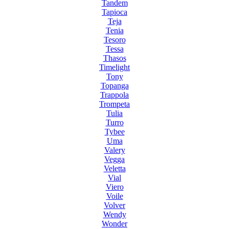
Tandem
Tapioca
Teja
Tenia
Tesoro
Tessa
Thasos
Timelight
Tony
Topanga
Trappola
Trompeta
Tulia
Turro
Tybee
Uma
Valery
Vegga
Veletta
Vial
Viero
Voile
Volver
Wendy
Wonder