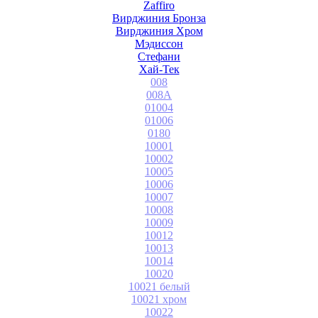
Zaffiro
Вирджиния Бронза
Вирджиния Хром
Мэдиссон
Стефани
Хай-Тек
008
008A
01004
01006
0180
10001
10002
10005
10006
10007
10008
10009
10012
10013
10014
10020
10021 белый
10021 хром
10022