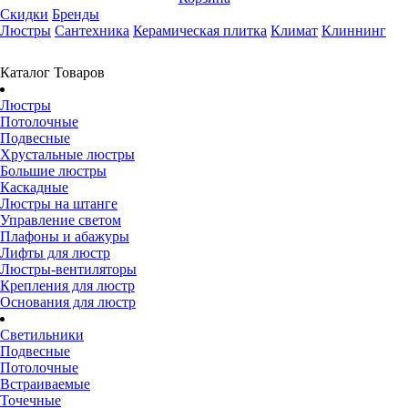
Скидки
Бренды
Люстры
Сантехника
Керамическая плитка
Климат
Клиннинг
Каталог Товаров
Люстры
Потолочные
Подвесные
Хрустальные люстры
Большие люстры
Каскадные
Люстры на штанге
Управление светом
Плафоны и абажуры
Лифты для люстр
Люстры-вентиляторы
Крепления для люстр
Основания для люстр
Светильники
Подвесные
Потолочные
Встраиваемые
Точечные