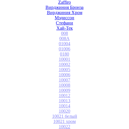
Zaffiro
Вирджиния Бронза
Вирджиния Хром
Мэдиссон
Стефани
Хай-Тек
008
008A
01004
01006
0180
10001
10002
10005
10006
10007
10008
10009
10012
10013
10014
10020
10021 белый
10021 хром
10022