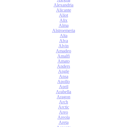
Alexandria
Alicante
Aliot
Alix
Alma
Alstroemeria
Alta
Alva
Alvin
Amadeo
Amalfi
Amato
Anders
Angle
Ansa
Apollo
April
Arabella
Aragon
Arch
Arctic
Areo
Areola
Areta