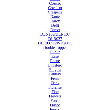
Cosmic
Covalent
Crespella
Dante
Darcy
Delfi
Direct
DLN106/DLN107
DLR037
DLR037 12W 4200K
Double Topper
Dublin
Ease
Ellene
Emisfero
Enigma
Fantasy
Fente
Flank
Floranse
Flou
Flowers
Force
Frasco
Fresco