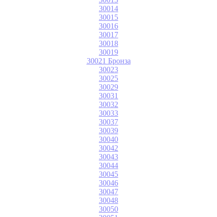
30014
30015
30016
30017
30018
30019
30021 Бронза
30023
30025
30029
30031
30032
30033
30037
30039
30040
30042
30043
30044
30045
30046
30047
30048
30050