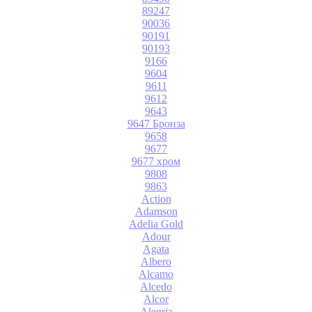
89247
90036
90191
90193
9166
9604
9611
9612
9643
9647 Бронза
9658
9677
9677 хром
9808
9863
Action
Adamson
Adelia Gold
Adour
Agata
Albero
Alcamo
Alcedo
Alcor
Alegria