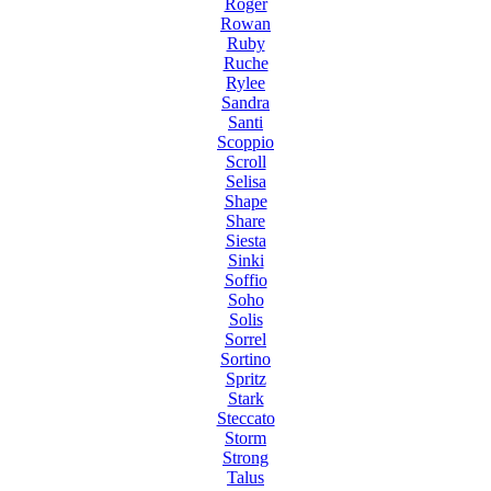
Roger
Rowan
Ruby
Ruche
Rylee
Sandra
Santi
Scoppio
Scroll
Selisa
Shape
Share
Siesta
Sinki
Soffio
Soho
Solis
Sorrel
Sortino
Spritz
Stark
Steccato
Storm
Strong
Talus