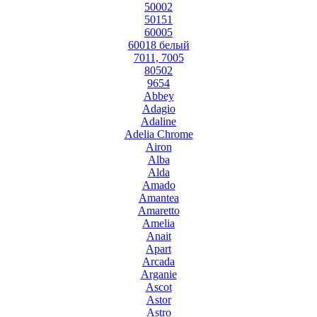
50002
50151
60005
60018 белый
7011, 7005
80502
9654
Abbey
Adagio
Adaline
Adelia Chrome
Airon
Alba
Alda
Amado
Amantea
Amaretto
Amelia
Anait
Apart
Arcada
Arganie
Ascot
Astor
Astro