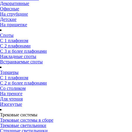
Декоративные
Офисные
На струбцине
Детские
На прищепке
Споты
С 1 плафоном
С 2 плафонами
С 3 и более плафонами
Накладные споты
Встраиваемые споты
Торшеры
С 1 плафоном
С 2 и более плафонами
Со столиком
На треноге
Для чтения
Изогнутые
Трековые системы
Трековые системы в сборе
Трековые светильники
Струнные светильники