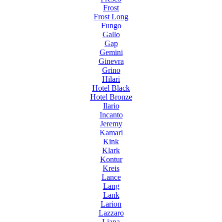
Frost
Frost Long
Fungo
Gallo
Gap
Gemini
Ginevra
Grino
Hilari
Hotel Black
Hotel Bronze
Ilario
Incanto
Jeremy
Kamari
Kink
Klark
Kontur
Kreis
Lance
Lang
Lank
Larion
Lazzaro
Liana