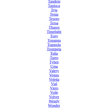
Tandem
Tapioca
Teja
Tenia
Tesoro
Tessa
Thasos
Timelight
Tony
Topanga
Trappola
Trompeta
Tulia
Turro
Tybee
Uma
Valery
Vegga
Veletta
Vial
Viero
Voile
Volver
Wendy
Wonder