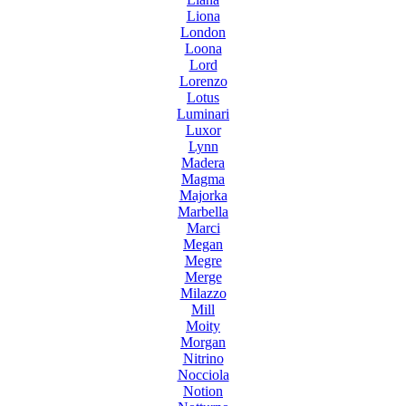
Liona
London
Loona
Lord
Lorenzo
Lotus
Luminari
Luxor
Lynn
Madera
Magma
Majorka
Marbella
Marci
Megan
Megre
Merge
Milazzo
Mill
Moity
Morgan
Nitrino
Nocciola
Notion