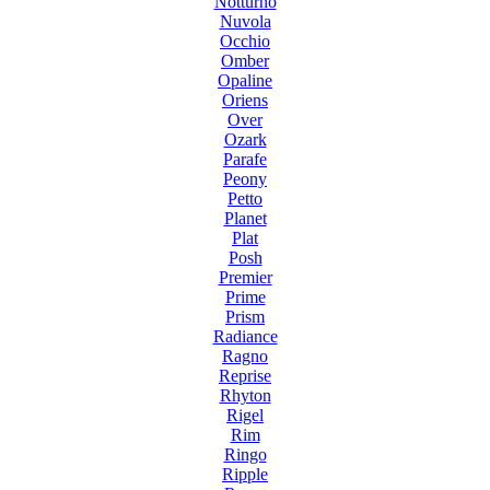
Notturno
Nuvola
Occhio
Omber
Opaline
Oriens
Over
Ozark
Parafe
Peony
Petto
Planet
Plat
Posh
Premier
Prime
Prism
Radiance
Ragno
Reprise
Rhyton
Rigel
Rim
Ringo
Ripple