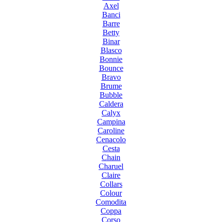
Axel
Banci
Barre
Betty
Binar
Blasco
Bonnie
Bounce
Bravo
Brume
Bubble
Caldera
Calyx
Campina
Caroline
Cenacolo
Cesta
Chain
Charuel
Claire
Collars
Colour
Comodita
Coppa
Corso