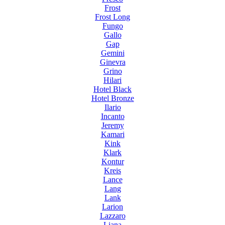
Frost
Frost Long
Fungo
Gallo
Gap
Gemini
Ginevra
Grino
Hilari
Hotel Black
Hotel Bronze
Ilario
Incanto
Jeremy
Kamari
Kink
Klark
Kontur
Kreis
Lance
Lang
Lank
Larion
Lazzaro
Liana