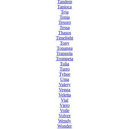
Tandem
Tapioca
Teja
Tenia
Tesoro
Tessa
Thasos
Timelight
Tony
Topanga
Trappola
Trompeta
Tulia
Turro
Tybee
Uma
Valery
Vegga
Veletta
Vial
Viero
Voile
Volver
Wendy
Wonder