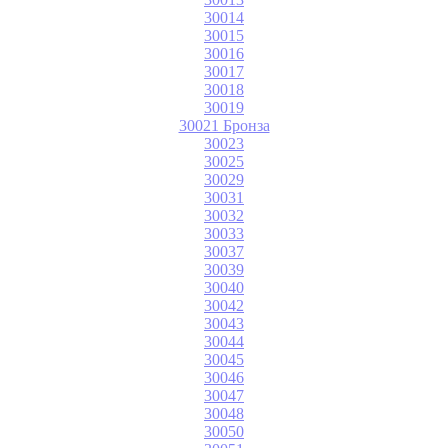
30014
30015
30016
30017
30018
30019
30021 Бронза
30023
30025
30029
30031
30032
30033
30037
30039
30040
30042
30043
30044
30045
30046
30047
30048
30050