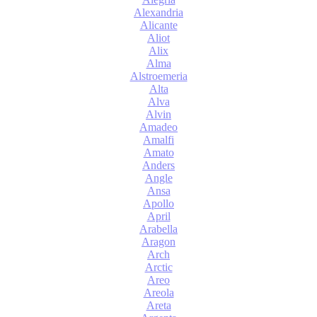
Alexandria
Alicante
Aliot
Alix
Alma
Alstroemeria
Alta
Alva
Alvin
Amadeo
Amalfi
Amato
Anders
Angle
Ansa
Apollo
April
Arabella
Aragon
Arch
Arctic
Areo
Areola
Areta