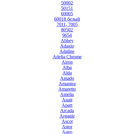
50002
50151
60005
60018 белый
7011, 7005
80502
9654
Abbey
Adagio
Adaline
Adelia Chrome
Airon
Alba
Alda
Amado
Amantea
Amaretto
Amelia
Anait
Apart
Arcada
Arganie
Ascot
Astor
Astro