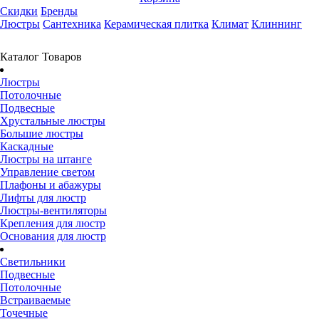
Скидки
Бренды
Люстры
Сантехника
Керамическая плитка
Климат
Клиннинг
Каталог Товаров
Люстры
Потолочные
Подвесные
Хрустальные люстры
Большие люстры
Каскадные
Люстры на штанге
Управление светом
Плафоны и абажуры
Лифты для люстр
Люстры-вентиляторы
Крепления для люстр
Основания для люстр
Светильники
Подвесные
Потолочные
Встраиваемые
Точечные