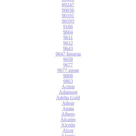
89247
90036
90191
90193
9166
9604
9611
9612
9643
9647 Бронза
9658
9677
9677 хром
9808
9863
Action
Adamson
Adelia Gold
Adour
Agata
Albero
Alcamo
Alcedo
Alcor
Alegria