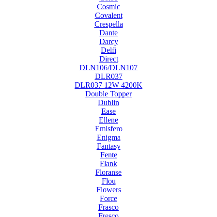
Cosmic
Covalent
Crespella
Dante
Darcy
Delfi
Direct
DLN106/DLN107
DLR037
DLR037 12W 4200K
Double Topper
Dublin
Ease
Ellene
Emisfero
Enigma
Fantasy
Fente
Flank
Floranse
Flou
Flowers
Force
Frasco
Fresco