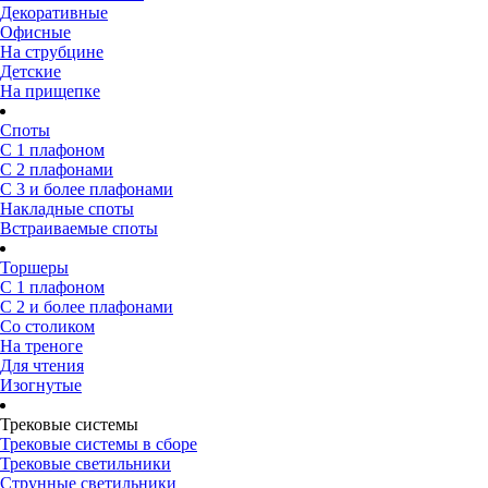
Декоративные
Офисные
На струбцине
Детские
На прищепке
Споты
С 1 плафоном
С 2 плафонами
С 3 и более плафонами
Накладные споты
Встраиваемые споты
Торшеры
С 1 плафоном
С 2 и более плафонами
Со столиком
На треноге
Для чтения
Изогнутые
Трековые системы
Трековые системы в сборе
Трековые светильники
Струнные светильники