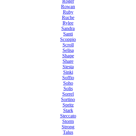
Roger
Rowan
Ruby
Ruche
Rylee
Sandra
Santi
Scoppio
Scroll
Selisa
Shape
Share
Siesta
Sinki
Soffio
Soho
Solis
Sorrel
Sortino
Spritz
Stark
Steccato
Storm
Strong
Talus