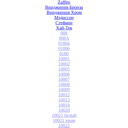
Zaffiro
Вирджиния Бронза
Вирджиния Хром
Мэдиссон
Стефани
Хай-Тек
008
008A
01004
01006
0180
10001
10002
10005
10006
10007
10008
10009
10012
10013
10014
10020
10021 белый
10021 хром
10022