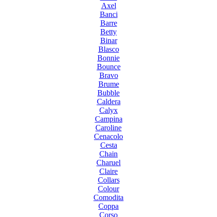
Axel
Banci
Barre
Betty
Binar
Blasco
Bonnie
Bounce
Bravo
Brume
Bubble
Caldera
Calyx
Campina
Caroline
Cenacolo
Cesta
Chain
Charuel
Claire
Collars
Colour
Comodita
Coppa
Corso