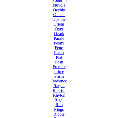
Notturno
Nuvola
Occhio
Omber
Opaline
Oriens
Over
Ozark
Parafe
Peony
Petto
Planet
Plat
Posh
Premier
Prime
Prism
Radiance
Ragno
Reprise
Rhyton
Rigel
Rim
Ringo
Ripple