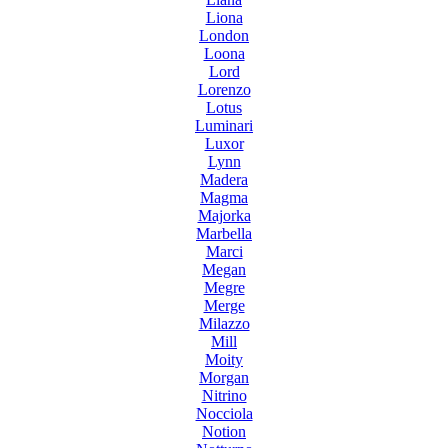
Liona
London
Loona
Lord
Lorenzo
Lotus
Luminari
Luxor
Lynn
Madera
Magma
Majorka
Marbella
Marci
Megan
Megre
Merge
Milazzo
Mill
Moity
Morgan
Nitrino
Nocciola
Notion