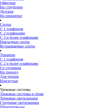
Офисные
На струбцине
Детские
На прищепке
Споты
С 1 плафоном
С 2 плафонами
С 3 и более плафонами
Накладные споты
Встраиваемые споты
Торшеры
С 1 плафоном
С 2 и более плафонами
Со столиком
На треноге
Для чтения
Изогнутые
Трековые системы
Трековые системы в сборе
Трековые светильники
Струнные светильники
Шинопроводы