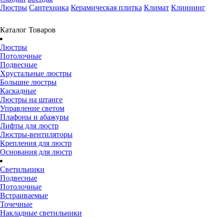
Люстры
Сантехника
Керамическая плитка
Климат
Клиннинг
Каталог Товаров
Люстры
Потолочные
Подвесные
Хрустальные люстры
Большие люстры
Каскадные
Люстры на штанге
Управление светом
Плафоны и абажуры
Лифты для люстр
Люстры-вентиляторы
Крепления для люстр
Основания для люстр
Светильники
Подвесные
Потолочные
Встраиваемые
Точечные
Накладные светильники