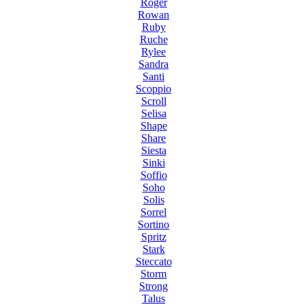
Roger
Rowan
Ruby
Ruche
Rylee
Sandra
Santi
Scoppio
Scroll
Selisa
Shape
Share
Siesta
Sinki
Soffio
Soho
Solis
Sorrel
Sortino
Spritz
Stark
Steccato
Storm
Strong
Talus