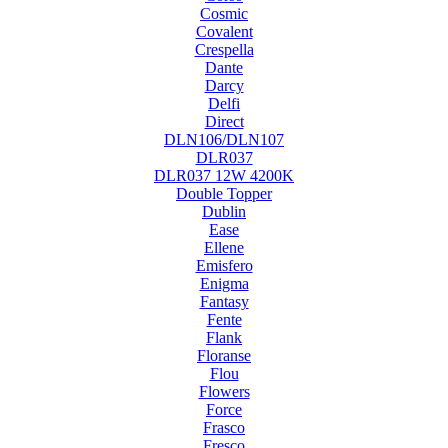
Cosmic
Covalent
Crespella
Dante
Darcy
Delfi
Direct
DLN106/DLN107
DLR037
DLR037 12W 4200K
Double Topper
Dublin
Ease
Ellene
Emisfero
Enigma
Fantasy
Fente
Flank
Floranse
Flou
Flowers
Force
Frasco
Fresco