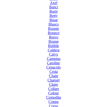
Axel
Banci
Barre
Betty
Binar
Blasco
Bonnie
Bounce
Bravo
Brume
Bubble
Caldera
Calyx
Campina
Caroline
Cenacolo
Cesta
Chain
Charuel
Claire
Collars
Colour
Comodita
Coppa
Corso