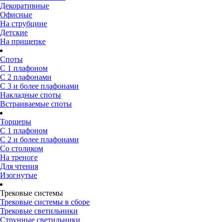
Декоративные
Офисные
На струбцине
Детские
На прищепке
Споты
С 1 плафоном
С 2 плафонами
С 3 и более плафонами
Накладные споты
Встраиваемые споты
Торшеры
С 1 плафоном
С 2 и более плафонами
Со столиком
На треноге
Для чтения
Изогнутые
Трековые системы
Трековые системы в сборе
Трековые светильники
Струнные светильники