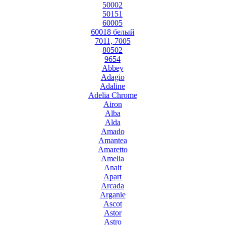
50002
50151
60005
60018 белый
7011, 7005
80502
9654
Abbey
Adagio
Adaline
Adelia Chrome
Airon
Alba
Alda
Amado
Amantea
Amaretto
Amelia
Anait
Apart
Arcada
Arganie
Ascot
Astor
Astro