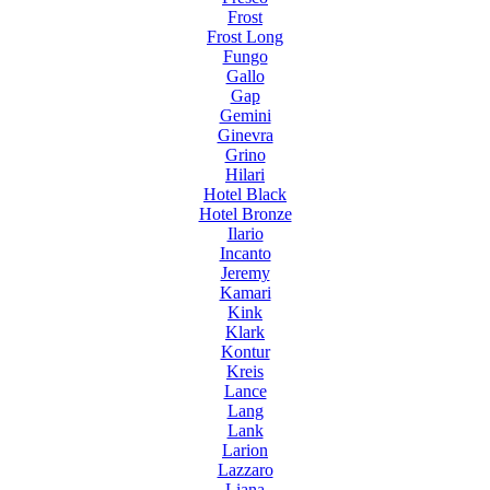
Frost
Frost Long
Fungo
Gallo
Gap
Gemini
Ginevra
Grino
Hilari
Hotel Black
Hotel Bronze
Ilario
Incanto
Jeremy
Kamari
Kink
Klark
Kontur
Kreis
Lance
Lang
Lank
Larion
Lazzaro
Liana