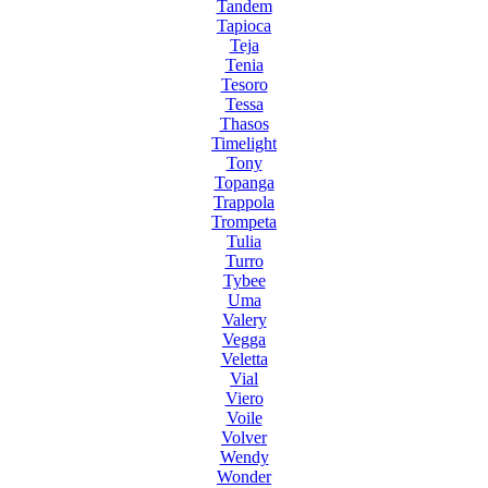
Tandem
Tapioca
Teja
Tenia
Tesoro
Tessa
Thasos
Timelight
Tony
Topanga
Trappola
Trompeta
Tulia
Turro
Tybee
Uma
Valery
Vegga
Veletta
Vial
Viero
Voile
Volver
Wendy
Wonder