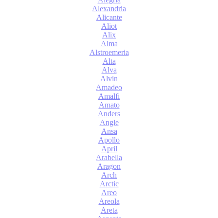
Alexandria
Alicante
Aliot
Alix
Alma
Alstroemeria
Alta
Alva
Alvin
Amadeo
Amalfi
Amato
Anders
Angle
Ansa
Apollo
April
Arabella
Aragon
Arch
Arctic
Areo
Areola
Areta