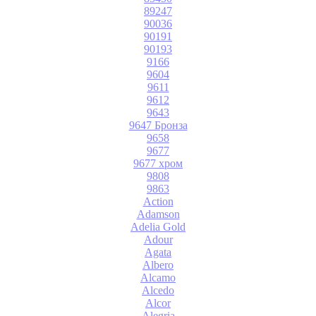
89247
90036
90191
90193
9166
9604
9611
9612
9643
9647 Бронза
9658
9677
9677 хром
9808
9863
Action
Adamson
Adelia Gold
Adour
Agata
Albero
Alcamo
Alcedo
Alcor
Alegria