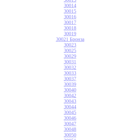
30014
30015
30016
30017
30018
30019
30021 Бронза
30023
30025
30029
30031
30032
30033
30037
30039
30040
30042
30043
30044
30045
30046
30047
30048
30050