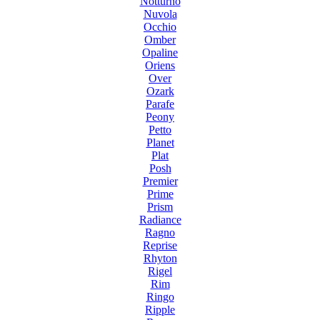
Notturno
Nuvola
Occhio
Omber
Opaline
Oriens
Over
Ozark
Parafe
Peony
Petto
Planet
Plat
Posh
Premier
Prime
Prism
Radiance
Ragno
Reprise
Rhyton
Rigel
Rim
Ringo
Ripple