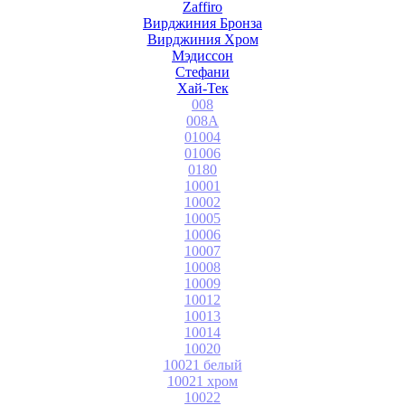
Zaffiro
Вирджиния Бронза
Вирджиния Хром
Мэдиссон
Стефани
Хай-Тек
008
008A
01004
01006
0180
10001
10002
10005
10006
10007
10008
10009
10012
10013
10014
10020
10021 белый
10021 хром
10022