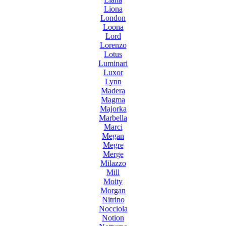
Liona
London
Loona
Lord
Lorenzo
Lotus
Luminari
Luxor
Lynn
Madera
Magma
Majorka
Marbella
Marci
Megan
Megre
Merge
Milazzo
Mill
Moity
Morgan
Nitrino
Nocciola
Notion