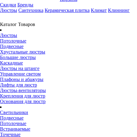
Скидки
Бренды
Люстры
Сантехника
Керамическая плитка
Климат
Клиннинг
Каталог Товаров
Люстры
Потолочные
Подвесные
Хрустальные люстры
Большие люстры
Каскадные
Люстры на штанге
Управление светом
Плафоны и абажуры
Лифты для люстр
Люстры-вентиляторы
Крепления для люстр
Основания для люстр
Светильники
Подвесные
Потолочные
Встраиваемые
Точечные