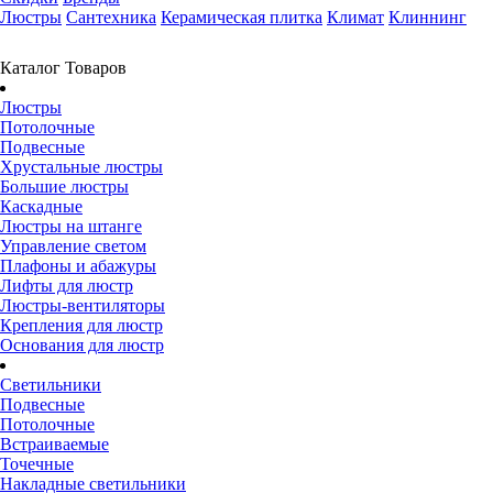
Люстры
Сантехника
Керамическая плитка
Климат
Клиннинг
Каталог Товаров
Люстры
Потолочные
Подвесные
Хрустальные люстры
Большие люстры
Каскадные
Люстры на штанге
Управление светом
Плафоны и абажуры
Лифты для люстр
Люстры-вентиляторы
Крепления для люстр
Основания для люстр
Светильники
Подвесные
Потолочные
Встраиваемые
Точечные
Накладные светильники