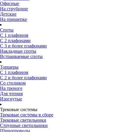
Офисные
На струбцине
Детские
На прищепке
Споты
С 1 плафоном
С 2 плафонами
С 3 и более плафонами
Накладные споты
Встраиваемые споты
Торшеры
С 1 плафоном
С 2 и более плафонами
Со столиком
На треноге
Для чтения
Изогнутые
Трековые системы
Трековые системы в сборе
Трековые светильники
Струнные светильники
Шинопроводы