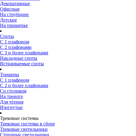
Декоративные
Офисные
На струбцине
Детские
На прищепке
Споты
С 1 плафоном
С 2 плафонами
С 3 и более плафонами
Накладные споты
Встраиваемые споты
Торшеры
С 1 плафоном
С 2 и более плафонами
Со столиком
На треноге
Для чтения
Изогнутые
Трековые системы
Трековые системы в сборе
Трековые светильники
Струнные светильники