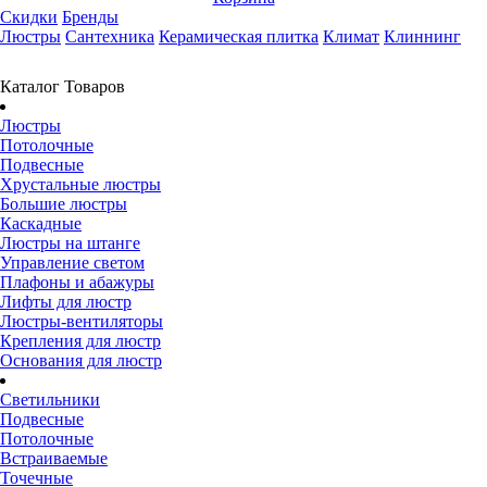
Скидки
Бренды
Люстры
Сантехника
Керамическая плитка
Климат
Клиннинг
Каталог Товаров
Люстры
Потолочные
Подвесные
Хрустальные люстры
Большие люстры
Каскадные
Люстры на штанге
Управление светом
Плафоны и абажуры
Лифты для люстр
Люстры-вентиляторы
Крепления для люстр
Основания для люстр
Светильники
Подвесные
Потолочные
Встраиваемые
Точечные