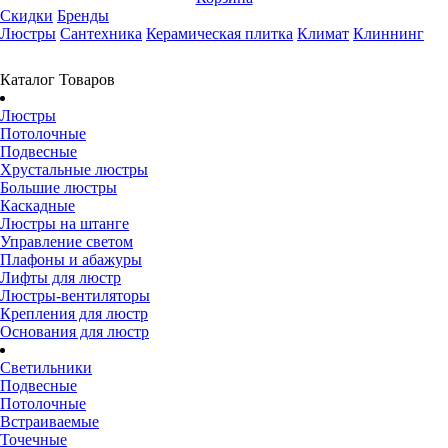
Скидки
Бренды
Люстры
Сантехника
Керамическая плитка
Климат
Клиннинг
Каталог Товаров
Люстры
Потолочные
Подвесные
Хрустальные люстры
Большие люстры
Каскадные
Люстры на штанге
Управление светом
Плафоны и абажуры
Лифты для люстр
Люстры-вентиляторы
Крепления для люстр
Основания для люстр
Светильники
Подвесные
Потолочные
Встраиваемые
Точечные