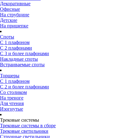
Декоративные
Офисные
На струбцине
Детские
На прищепке
Споты
С 1 плафоном
С 2 плафонами
С 3 и более плафонами
Накладные споты
Встраиваемые споты
Торшеры
С 1 плафоном
С 2 и более плафонами
Со столиком
На треноге
Для чтения
Изогнутые
Трековые системы
Трековые системы в сборе
Трековые светильники
Струнные светильники