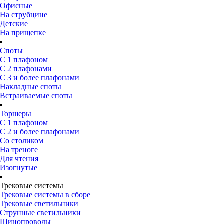
Офисные
На струбцине
Детские
На прищепке
Споты
С 1 плафоном
С 2 плафонами
С 3 и более плафонами
Накладные споты
Встраиваемые споты
Торшеры
С 1 плафоном
С 2 и более плафонами
Со столиком
На треноге
Для чтения
Изогнутые
Трековые системы
Трековые системы в сборе
Трековые светильники
Струнные светильники
Шинопроводы