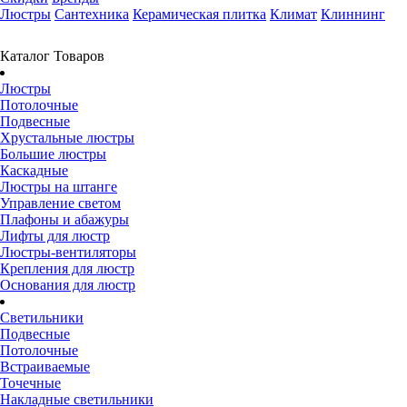
Люстры
Сантехника
Керамическая плитка
Климат
Клиннинг
Каталог Товаров
Люстры
Потолочные
Подвесные
Хрустальные люстры
Большие люстры
Каскадные
Люстры на штанге
Управление светом
Плафоны и абажуры
Лифты для люстр
Люстры-вентиляторы
Крепления для люстр
Основания для люстр
Светильники
Подвесные
Потолочные
Встраиваемые
Точечные
Накладные светильники