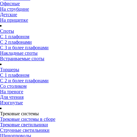
Офисные
На струбцине
Детские
На прищепке
Споты
С 1 плафоном
С 2 плафонами
С 3 и более плафонами
Накладные споты
Встраиваемые споты
Торшеры
С 1 плафоном
С 2 и более плафонами
Со столиком
На треноге
Для чтения
Изогнутые
Трековые системы
Трековые системы в сборе
Трековые светильники
Струнные светильники
Шинопроводы