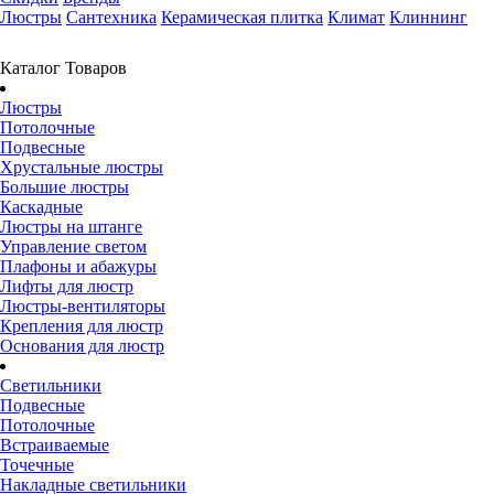
Люстры
Сантехника
Керамическая плитка
Климат
Клиннинг
Каталог Товаров
Люстры
Потолочные
Подвесные
Хрустальные люстры
Большие люстры
Каскадные
Люстры на штанге
Управление светом
Плафоны и абажуры
Лифты для люстр
Люстры-вентиляторы
Крепления для люстр
Основания для люстр
Светильники
Подвесные
Потолочные
Встраиваемые
Точечные
Накладные светильники