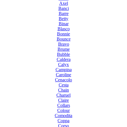
Axel
Banci
Barre
Betty
Binar
Blasco
Bonnie
Bounce
Bravo
Brume
Bubble
Caldera
Calyx
Campina
Caroline
Cenacolo
Cesta
Chain
Charuel
Claire
Collars
Colour
Comodita
Coppa
Corso