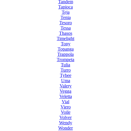
Tandem
Tapioca
Teja
Tenia
Tesoro
Tessa
Thasos
Timelight
Tony
Topanga
Trappola
Trompeta
Tulia
Turro
Tybee
Uma
Valery
Vegga
Veletta
Vial
Viero
Voile
Volver
Wendy
Wonder