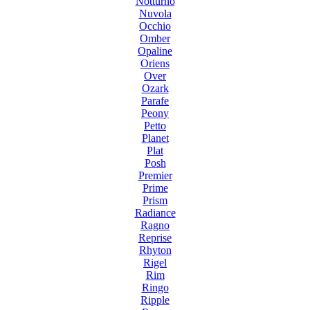
Notturno
Nuvola
Occhio
Omber
Opaline
Oriens
Over
Ozark
Parafe
Peony
Petto
Planet
Plat
Posh
Premier
Prime
Prism
Radiance
Ragno
Reprise
Rhyton
Rigel
Rim
Ringo
Ripple