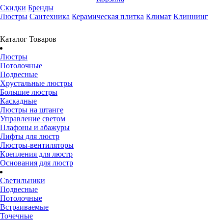
Скидки
Бренды
Люстры
Сантехника
Керамическая плитка
Климат
Клиннинг
Каталог Товаров
Люстры
Потолочные
Подвесные
Хрустальные люстры
Большие люстры
Каскадные
Люстры на штанге
Управление светом
Плафоны и абажуры
Лифты для люстр
Люстры-вентиляторы
Крепления для люстр
Основания для люстр
Светильники
Подвесные
Потолочные
Встраиваемые
Точечные