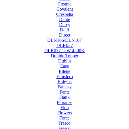
Cosmic
Covalent
Crespella
Dante
Darcy
Delfi
Direct
DLN106/DLN107
DLR037
DLR037 12W 4200K
Double Topper
Dublin
Ease
Ellene
Emisfero
Enigma
Fantasy
Fente
Flank
Floranse
Flou
Flowers
Force
Frasco
Fresco