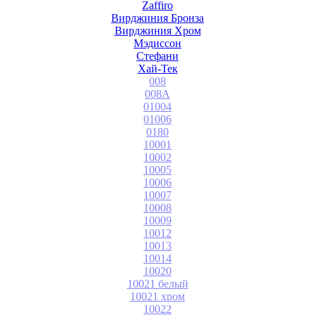
Zaffiro
Вирджиния Бронза
Вирджиния Хром
Мэдиссон
Стефани
Хай-Тек
008
008A
01004
01006
0180
10001
10002
10005
10006
10007
10008
10009
10012
10013
10014
10020
10021 белый
10021 хром
10022