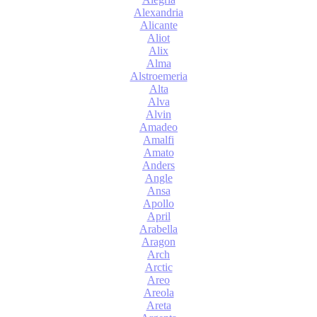
Alexandria
Alicante
Aliot
Alix
Alma
Alstroemeria
Alta
Alva
Alvin
Amadeo
Amalfi
Amato
Anders
Angle
Ansa
Apollo
April
Arabella
Aragon
Arch
Arctic
Areo
Areola
Areta