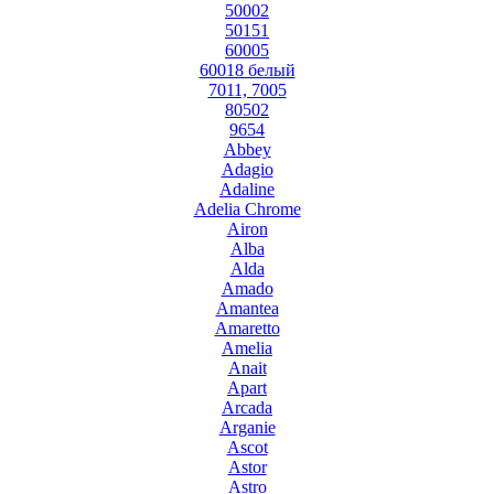
50002
50151
60005
60018 белый
7011, 7005
80502
9654
Abbey
Adagio
Adaline
Adelia Chrome
Airon
Alba
Alda
Amado
Amantea
Amaretto
Amelia
Anait
Apart
Arcada
Arganie
Ascot
Astor
Astro