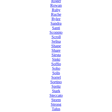
Roger
Rowan
Ruby
Ruche
Rylee
Sandra
Santi
Scoppio
Scroll
Selisa
Shape
Share
Siesta
Sinki
Soffio
Soho
Solis
Sorrel
Sortino
Spritz
Stark
Steccato
Storm
Strong
Talus