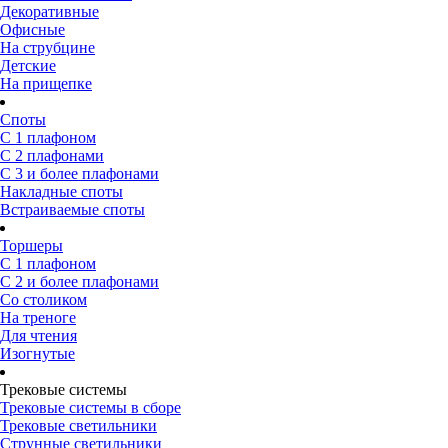
Декоративные
Офисные
На струбцине
Детские
На прищепке
Споты
С 1 плафоном
С 2 плафонами
С 3 и более плафонами
Накладные споты
Встраиваемые споты
Торшеры
С 1 плафоном
С 2 и более плафонами
Со столиком
На треноге
Для чтения
Изогнутые
Трековые системы
Трековые системы в сборе
Трековые светильники
Струнные светильники