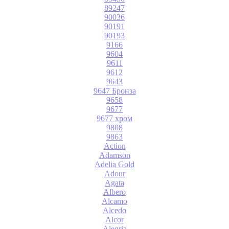
89247
90036
90191
90193
9166
9604
9611
9612
9643
9647 Бронза
9658
9677
9677 хром
9808
9863
Action
Adamson
Adelia Gold
Adour
Agata
Albero
Alcamo
Alcedo
Alcor
Alegria