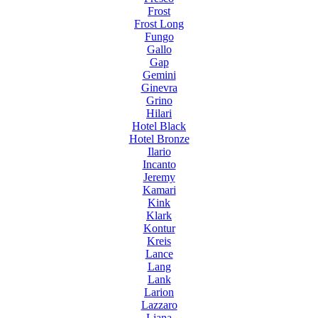
Frost
Frost Long
Fungo
Gallo
Gap
Gemini
Ginevra
Grino
Hilari
Hotel Black
Hotel Bronze
Ilario
Incanto
Jeremy
Kamari
Kink
Klark
Kontur
Kreis
Lance
Lang
Lank
Larion
Lazzaro
Liana