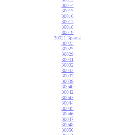
30014
30015
30016
30017
30018
30019
30021 Бронза
30023
30025
30029
30031
30032
30033
30037
30039
30040
30042
30043
30044
30045
30046
30047
30048
30050