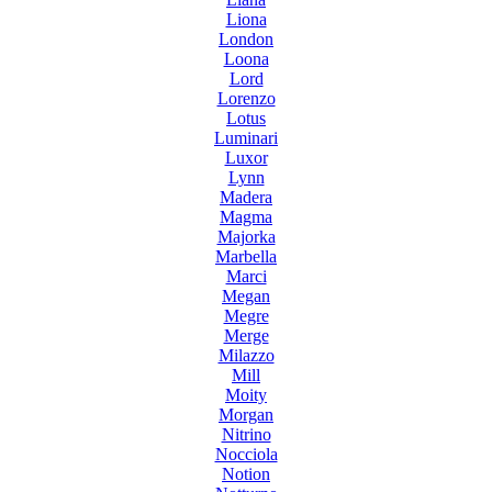
Liona
London
Loona
Lord
Lorenzo
Lotus
Luminari
Luxor
Lynn
Madera
Magma
Majorka
Marbella
Marci
Megan
Megre
Merge
Milazzo
Mill
Moity
Morgan
Nitrino
Nocciola
Notion