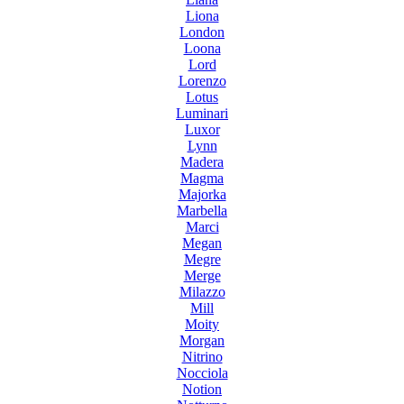
Liona
London
Loona
Lord
Lorenzo
Lotus
Luminari
Luxor
Lynn
Madera
Magma
Majorka
Marbella
Marci
Megan
Megre
Merge
Milazzo
Mill
Moity
Morgan
Nitrino
Nocciola
Notion