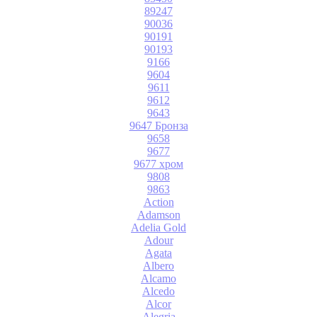
89247
90036
90191
90193
9166
9604
9611
9612
9643
9647 Бронза
9658
9677
9677 хром
9808
9863
Action
Adamson
Adelia Gold
Adour
Agata
Albero
Alcamo
Alcedo
Alcor
Alegria