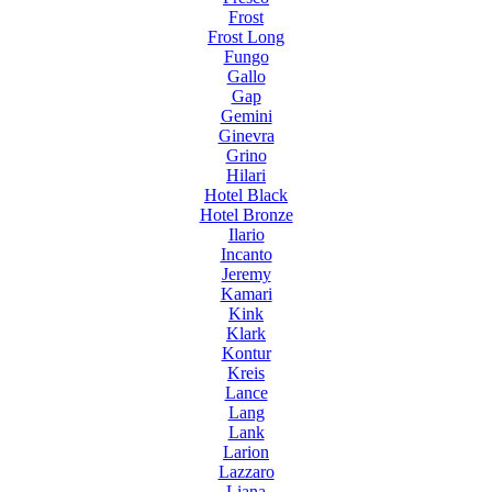
Frost
Frost Long
Fungo
Gallo
Gap
Gemini
Ginevra
Grino
Hilari
Hotel Black
Hotel Bronze
Ilario
Incanto
Jeremy
Kamari
Kink
Klark
Kontur
Kreis
Lance
Lang
Lank
Larion
Lazzaro
Liana