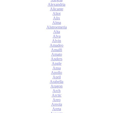
Alexandria
Alicante
Aliot
Alix
Alma
Alstroemeria
Alta
Alva
Alvin
Amadeo
Amalfi
Amato
Anders
Angle
Ansa
Apollo
April
Arabella
Aragon
Arch
Arctic
Areo
Areola
Areta