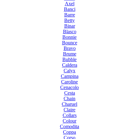
Axel
Banci
Barre
Betty
Binar
Blasco
Bonnie
Bounce
Bravo
Brume
Bubble
Caldera
Calyx
Campina
Caroline
Cenacolo
Cesta
Chain
Charuel
Claire
Collars
Colour
Comodita
Coppa
Corso