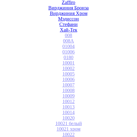
Zaffiro
Вирджиния Бронза
Вирджиния Хром
Мэдиссон
Стефани
Хай-Тек
008
008A
01004
01006
0180
10001
10002
10005
10006
10007
10008
10009
10012
10013
10014
10020
10021 белый
10021 хром
10022