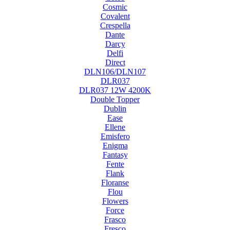
Cosmic
Covalent
Crespella
Dante
Darcy
Delfi
Direct
DLN106/DLN107
DLR037
DLR037 12W 4200K
Double Topper
Dublin
Ease
Ellene
Emisfero
Enigma
Fantasy
Fente
Flank
Floranse
Flou
Flowers
Force
Frasco
Fresco