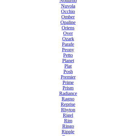
Notturno
Nuvola
Occhio
Omber
Opaline
Oriens
Over
Ozark
Parafe
Peony
Petto
Planet
Plat
Posh
Premier
Prime
Prism
Radiance
Ragno
Reprise
Rhyton
Rigel
Rim
Ringo
Ripple