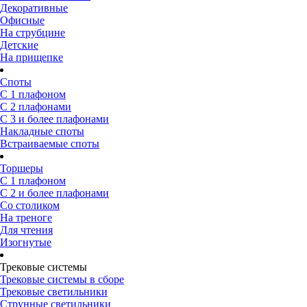
Декоративные
Офисные
На струбцине
Детские
На прищепке
Споты
С 1 плафоном
С 2 плафонами
С 3 и более плафонами
Накладные споты
Встраиваемые споты
Торшеры
С 1 плафоном
С 2 и более плафонами
Со столиком
На треноге
Для чтения
Изогнутые
Трековые системы
Трековые системы в сборе
Трековые светильники
Струнные светильники