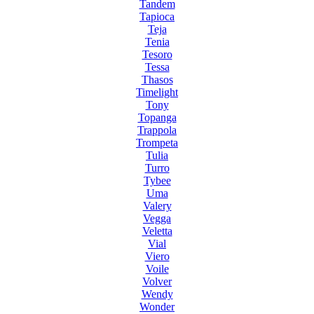
Tandem
Tapioca
Teja
Tenia
Tesoro
Tessa
Thasos
Timelight
Tony
Topanga
Trappola
Trompeta
Tulia
Turro
Tybee
Uma
Valery
Vegga
Veletta
Vial
Viero
Voile
Volver
Wendy
Wonder