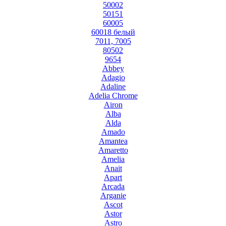
50002
50151
60005
60018 белый
7011, 7005
80502
9654
Abbey
Adagio
Adaline
Adelia Chrome
Airon
Alba
Alda
Amado
Amantea
Amaretto
Amelia
Anait
Apart
Arcada
Arganie
Ascot
Astor
Astro