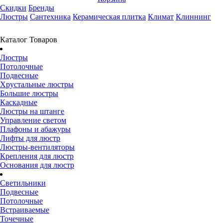
Скидки
Бренды
Люстры
Сантехника
Керамическая плитка
Климат
Клиннинг
Каталог Товаров
Люстры
Потолочные
Подвесные
Хрустальные люстры
Большие люстры
Каскадные
Люстры на штанге
Управление светом
Плафоны и абажуры
Лифты для люстр
Люстры-вентиляторы
Крепления для люстр
Основания для люстр
Светильники
Подвесные
Потолочные
Встраиваемые
Точечные