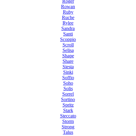
Roger
Rowan
Ruby
Ruche
Rylee
Sandra
Santi
Scoppio
Scroll
Selisa
Shape
Share
Siesta
Sinki
Soffio
Soho
Solis
Sorrel
Sortino
Spritz
Stark
Steccato
Storm
Strong
Talus