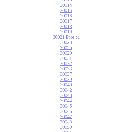
30014
30015
30016
30017
30018
30019
30021 Бронза
30023
30025
30029
30031
30032
30033
30037
30039
30040
30042
30043
30044
30045
30046
30047
30048
30050