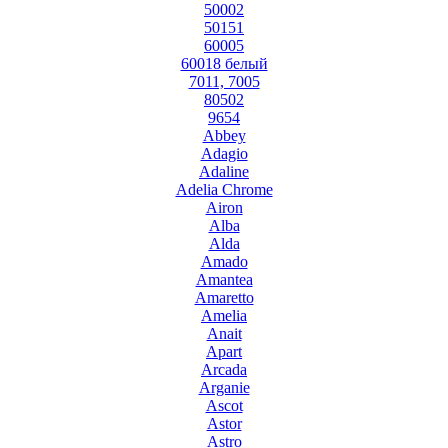
50002
50151
60005
60018 белый
7011, 7005
80502
9654
Abbey
Adagio
Adaline
Adelia Chrome
Airon
Alba
Alda
Amado
Amantea
Amaretto
Amelia
Anait
Apart
Arcada
Arganie
Ascot
Astor
Astro