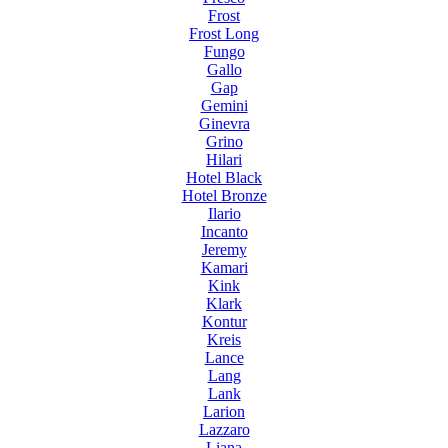
Frost
Frost Long
Fungo
Gallo
Gap
Gemini
Ginevra
Grino
Hilari
Hotel Black
Hotel Bronze
Ilario
Incanto
Jeremy
Kamari
Kink
Klark
Kontur
Kreis
Lance
Lang
Lank
Larion
Lazzaro
Liana