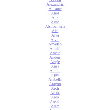
Alexandria
Alicante
Aliot
Alix
Alma
Alstroemeria
Alta
Alva
Alvin
Amadeo
Amalfi
Amato
Anders
Angle
Ansa
Apollo
April
Arabella
Aragon
Arch
Arctic
Areo
Areola
Areta