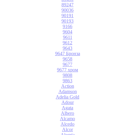
89247
90036
90191
90193
9166
9604
9611
9612
9643
9647 Бронза
9658
9677
9677 хром
9808
9863
Action
Adamson
Adelia Gold
Adour
Agata
Albero
Alcamo
Alcedo
Alcor
Alegria