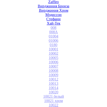
Zaffiro
Вирджиния Бронза
Вирджиния Хром
Мэдиссон
Стефани
Хай-Тек
008
008A
01004
01006
0180
10001
10002
10005
10006
10007
10008
10009
10012
10013
10014
10020
10021 белый
10021 хром
10022