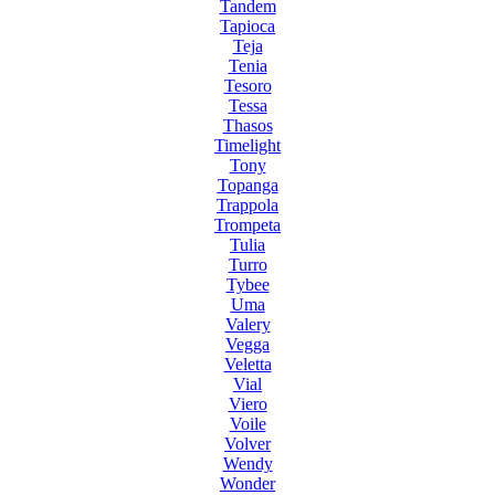
Tandem
Tapioca
Teja
Tenia
Tesoro
Tessa
Thasos
Timelight
Tony
Topanga
Trappola
Trompeta
Tulia
Turro
Tybee
Uma
Valery
Vegga
Veletta
Vial
Viero
Voile
Volver
Wendy
Wonder