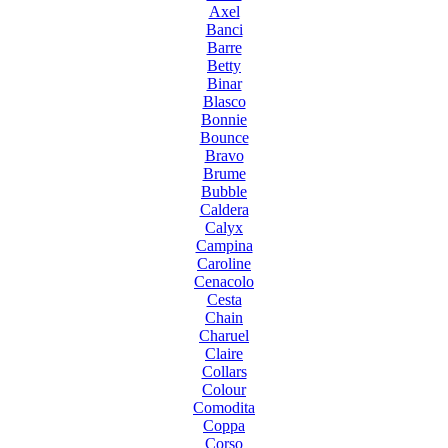
Axel
Banci
Barre
Betty
Binar
Blasco
Bonnie
Bounce
Bravo
Brume
Bubble
Caldera
Calyx
Campina
Caroline
Cenacolo
Cesta
Chain
Charuel
Claire
Collars
Colour
Comodita
Coppa
Corso