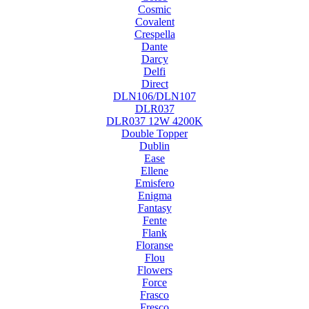
Cosmic
Covalent
Crespella
Dante
Darcy
Delfi
Direct
DLN106/DLN107
DLR037
DLR037 12W 4200K
Double Topper
Dublin
Ease
Ellene
Emisfero
Enigma
Fantasy
Fente
Flank
Floranse
Flou
Flowers
Force
Frasco
Fresco