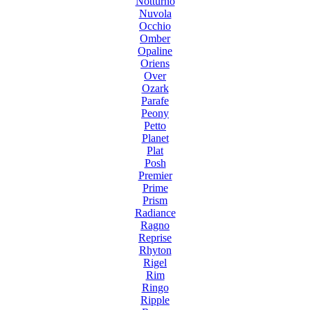
Notturno
Nuvola
Occhio
Omber
Opaline
Oriens
Over
Ozark
Parafe
Peony
Petto
Planet
Plat
Posh
Premier
Prime
Prism
Radiance
Ragno
Reprise
Rhyton
Rigel
Rim
Ringo
Ripple