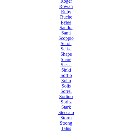
Roger
Rowan
Ruby
Ruche
Rylee
Sandra
Santi
Scoppio
Scroll
Selisa
Shape
Share
Siesta
Sinki
Soffio
Soho
Solis
Sorrel
Sortino
Spritz
Stark
Steccato
Storm
Strong
Talus