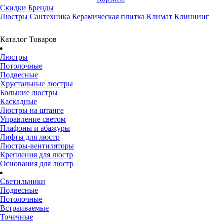
Скидки
Бренды
Люстры
Сантехника
Керамическая плитка
Климат
Клиннинг
Каталог Товаров
Люстры
Потолочные
Подвесные
Хрустальные люстры
Большие люстры
Каскадные
Люстры на штанге
Управление светом
Плафоны и абажуры
Лифты для люстр
Люстры-вентиляторы
Крепления для люстр
Основания для люстр
Светильники
Подвесные
Потолочные
Встраиваемые
Точечные