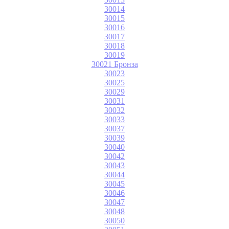
30014
30015
30016
30017
30018
30019
30021 Бронза
30023
30025
30029
30031
30032
30033
30037
30039
30040
30042
30043
30044
30045
30046
30047
30048
30050