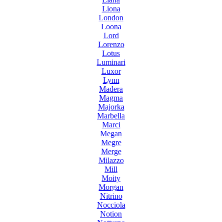
Liona
London
Loona
Lord
Lorenzo
Lotus
Luminari
Luxor
Lynn
Madera
Magma
Majorka
Marbella
Marci
Megan
Megre
Merge
Milazzo
Mill
Moity
Morgan
Nitrino
Nocciola
Notion