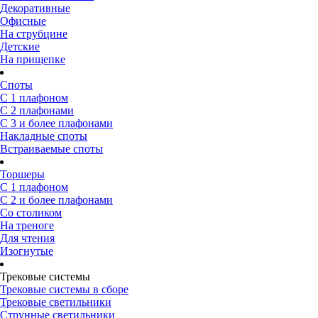
Декоративные
Офисные
На струбцине
Детские
На прищепке
Споты
С 1 плафоном
С 2 плафонами
С 3 и более плафонами
Накладные споты
Встраиваемые споты
Торшеры
С 1 плафоном
С 2 и более плафонами
Со столиком
На треноге
Для чтения
Изогнутые
Трековые системы
Трековые системы в сборе
Трековые светильники
Струнные светильники