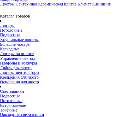
Люстры
Сантехника
Керамическая плитка
Климат
Клиннинг
Каталог Товаров
Люстры
Потолочные
Подвесные
Хрустальные люстры
Большие люстры
Каскадные
Люстры на штанге
Управление светом
Плафоны и абажуры
Лифты для люстр
Люстры-вентиляторы
Крепления для люстр
Основания для люстр
Светильники
Подвесные
Потолочные
Встраиваемые
Точечные
Накладные светильники