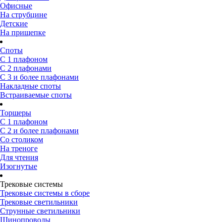
Офисные
На струбцине
Детские
На прищепке
Споты
С 1 плафоном
С 2 плафонами
С 3 и более плафонами
Накладные споты
Встраиваемые споты
Торшеры
С 1 плафоном
С 2 и более плафонами
Со столиком
На треноге
Для чтения
Изогнутые
Трековые системы
Трековые системы в сборе
Трековые светильники
Струнные светильники
Шинопроводы