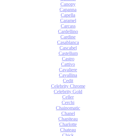
Canopy
Capanna
Capella
Caramel
Carcass
Cardellino
Cardine
Casablanca
Cascabel
Castellum
Castro
Cattivo
Cavaliere
Cavallina
Cedit
Celebrity Chrome
Celebrity Gold
Celler
Cerchi
Chainomatic
Chanel
Chapiteau
Charlotte
Chateau
Chick