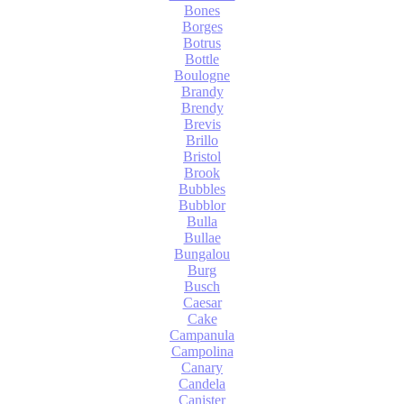
Bones
Borges
Botrus
Bottle
Boulogne
Brandy
Brendy
Brevis
Brillo
Bristol
Brook
Bubbles
Bubblor
Bulla
Bullae
Bungalou
Burg
Busch
Caesar
Cake
Campanula
Campolina
Canary
Candela
Canister