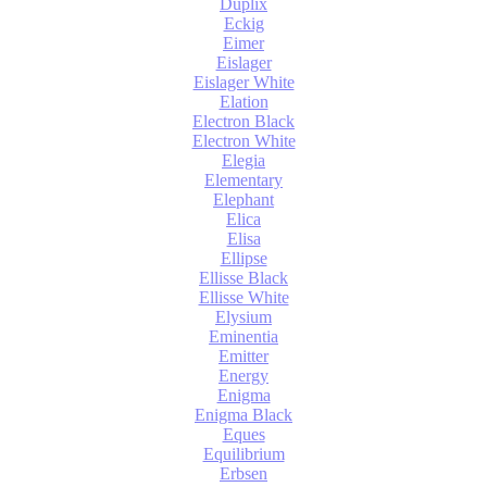
Duplix
Eckig
Eimer
Eislager
Eislager White
Elation
Electron Black
Electron White
Elegia
Elementary
Elephant
Elica
Elisa
Ellipse
Ellisse Black
Ellisse White
Elysium
Eminentia
Emitter
Energy
Enigma
Enigma Black
Eques
Equilibrium
Erbsen