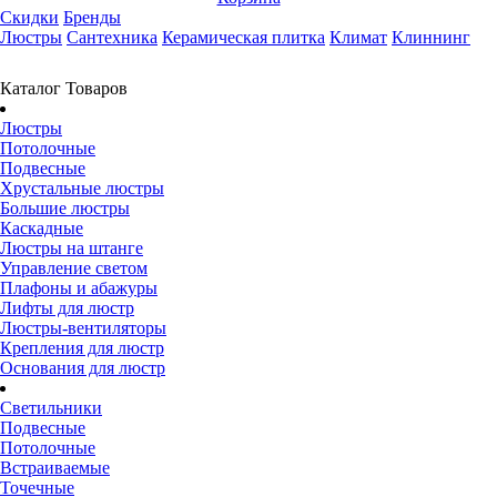
Скидки
Бренды
Люстры
Сантехника
Керамическая плитка
Климат
Клиннинг
Каталог Товаров
Люстры
Потолочные
Подвесные
Хрустальные люстры
Большие люстры
Каскадные
Люстры на штанге
Управление светом
Плафоны и абажуры
Лифты для люстр
Люстры-вентиляторы
Крепления для люстр
Основания для люстр
Светильники
Подвесные
Потолочные
Встраиваемые
Точечные