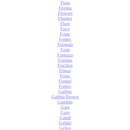
Flora
Florina
Flowers
Flumen
Fluor
Foco
Fonte
Fontes
Formula
Forte
Fortezza
Fortune
Fraction
Frigus
Frons
Funnel
Futuro
Gabbia
Gabbia Brown
Gambas
Gara
Garn
Gaudi
Gelido
Gelios