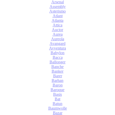
Arsenal
Assembly
Asterismo
Atlant
Atlanta
Attica
Auctor
Aurea
Aureola
Avangard
Avventura
Babylon
Bacca
Ballonger
Banche
Banker
Barer
Barhan
Baron
Baroque
Basis
Bat
Batun
Baumwolle
Bazar