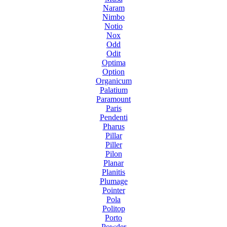
Naram
Nimbo
Notio
Nox
Odd
Odit
Optima
Option
Organicum
Palatium
Paramount
Paris
Pendenti
Pharus
Pillar
Piller
Pilon
Planar
Planitis
Plumage
Pointer
Pola
Politop
Porto
Powder