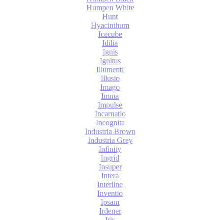
Humpen White
Hunt
Hyacinthum
Icecube
Idilia
Ignis
Ignitus
Illumenti
Illusio
Imago
Imma
Impulse
Incarnatio
Incognita
Industria Brown
Industria Grey
Infinity
Ingrid
Insuper
Intera
Interline
Inventio
Ipsam
Irdener
Iris