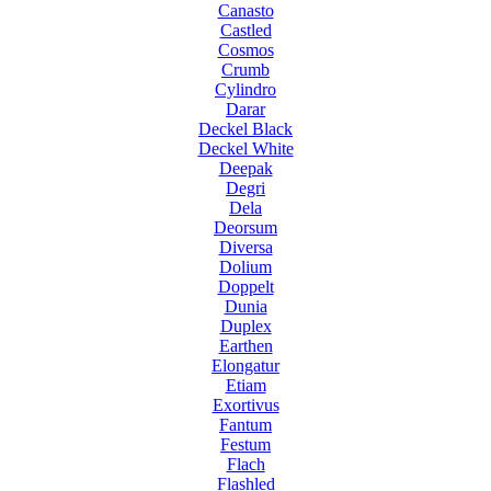
Canasto
Castled
Cosmos
Crumb
Cylindro
Darar
Deckel Black
Deckel White
Deepak
Degri
Dela
Deorsum
Diversa
Dolium
Doppelt
Dunia
Duplex
Earthen
Elongatur
Etiam
Exortivus
Fantum
Festum
Flach
Flashled