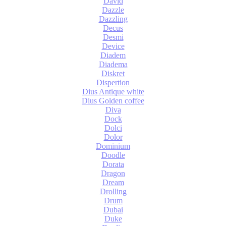
David
Dazzle
Dazzling
Decus
Desmi
Device
Diadem
Diadema
Diskret
Dispertion
Dius Antique white
Dius Golden coffee
Diva
Dock
Dolci
Dolor
Dominium
Doodle
Dorata
Dragon
Dream
Drolling
Drum
Dubai
Duke