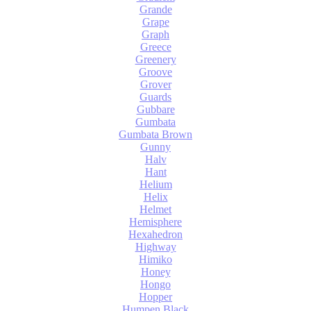
Grande
Grape
Graph
Greece
Greenery
Groove
Grover
Guards
Gubbare
Gumbata
Gumbata Brown
Gunny
Halv
Hant
Helium
Helix
Helmet
Hemisphere
Hexahedron
Highway
Himiko
Honey
Hongo
Hopper
Humpen Black