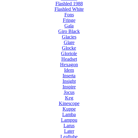
Flashled 1988
Flashled White
Fons
Fringe
Gala
Giro Black
Glacies
Glare
Glocke
Gloriole
Headset
Hexagon
Idem
Inserta
Insight
Inspire
Jocus
Keg
Kinescope
Kuppe
Lamba
Lamppu
Larus
Later
Leaftube