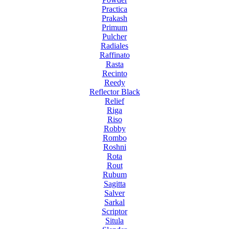
Practica
Prakash
Primum
Pulcher
Radiales
Raffinato
Rasta
Recinto
Reedy
Reflector Black
Relief
Riga
Riso
Robby
Rombo
Roshni
Rota
Rout
Rubum
Sagitta
Salver
Sarkal
Scriptor
Situla