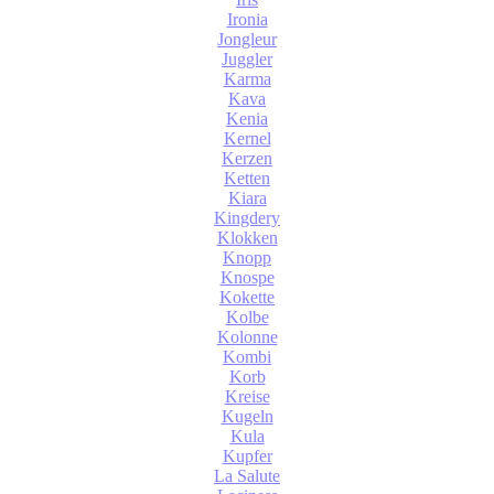
Ironia
Jongleur
Juggler
Karma
Kava
Kenia
Kernel
Kerzen
Ketten
Kiara
Kingdery
Klokken
Knopp
Knospe
Kokette
Kolbe
Kolonne
Kombi
Korb
Kreise
Kugeln
Kula
Kupfer
La Salute