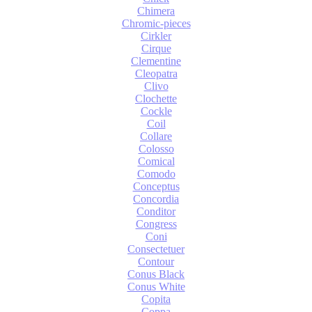
Chimera
Chromic-pieces
Cirkler
Cirque
Clementine
Cleopatra
Clivo
Clochette
Cockle
Coil
Collare
Colosso
Comical
Comodo
Conceptus
Concordia
Conditor
Congress
Coni
Consectetuer
Contour
Conus Black
Conus White
Copita
Coppa