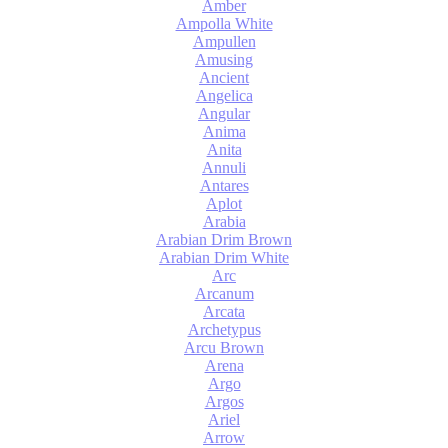
Amber
Ampolla White
Ampullen
Amusing
Ancient
Angelica
Angular
Anima
Anita
Annuli
Antares
Aplot
Arabia
Arabian Drim Brown
Arabian Drim White
Arc
Arcanum
Arcata
Archetypus
Arcu Brown
Arena
Argo
Argos
Ariel
Arrow