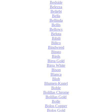
Bedside
Belezza
Beliebt
Bella
Bellinda
Bellis
Bellows
Beluta
Bibili
Bilico
Bindweed
Bingo
Birds
Birra Gold
Birra White
Bison
Blanca
Blob
Blumen-Kugel
Boble
Bolillas Chrome
Bolillas Gold
Bolle
Bolos Copper
Bolos Gold