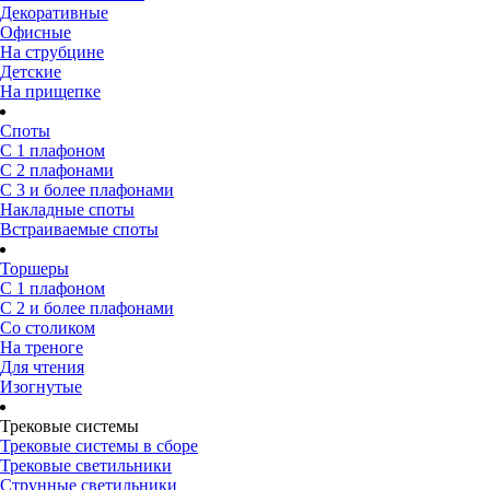
Декоративные
Офисные
На струбцине
Детские
На прищепке
Споты
С 1 плафоном
С 2 плафонами
С 3 и более плафонами
Накладные споты
Встраиваемые споты
Торшеры
С 1 плафоном
С 2 и более плафонами
Со столиком
На треноге
Для чтения
Изогнутые
Трековые системы
Трековые системы в сборе
Трековые светильники
Струнные светильники