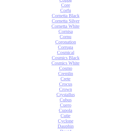
Core
Corfu
Cornetta Black
Cornetta Silver
Cornetta White
Cornisa
Cornu
Coronation
Corruga
Cosmical
Cosmics Black
Cosmics White
Cosmo
Cremlin
Crete
Crocus
Crown
Crystallus
Cubus
Cuero
Cupola
Cutie
Cyclone
Dauphin