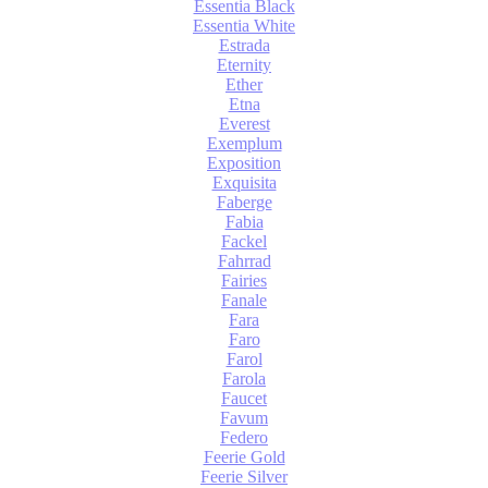
Essentia Black
Essentia White
Estrada
Eternity
Ether
Etna
Everest
Exemplum
Exposition
Exquisita
Faberge
Fabia
Fackel
Fahrrad
Fairies
Fanale
Fara
Faro
Farol
Farola
Faucet
Favum
Federo
Feerie Gold
Feerie Silver