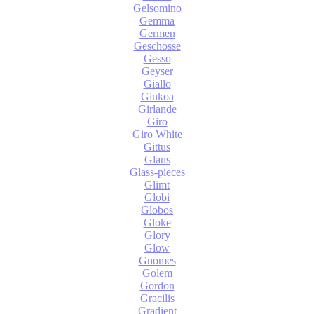
Gelsomino
Gemma
Germen
Geschosse
Gesso
Geyser
Giallo
Ginkoa
Girlande
Giro
Giro White
Gittus
Glans
Glass-pieces
Glimt
Globi
Globos
Gloke
Glory
Glow
Gnomes
Golem
Gordon
Gracilis
Gradient