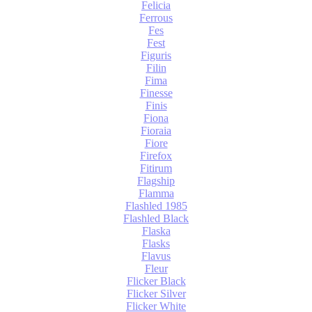
Felicia
Ferrous
Fes
Fest
Figuris
Filin
Fima
Finesse
Finis
Fiona
Fioraia
Fiore
Firefox
Fitirum
Flagship
Flamma
Flashled 1985
Flashled Black
Flaska
Flasks
Flavus
Fleur
Flicker Black
Flicker Silver
Flicker White