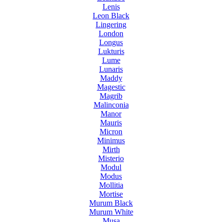
Lenis
Leon Black
Lingering
London
Longus
Lukturis
Lume
Lunaris
Maddy
Magestic
Magrib
Malinconia
Manor
Mauris
Micron
Minimus
Mirth
Misterio
Modul
Modus
Mollitia
Mortise
Murum Black
Murum White
Musa