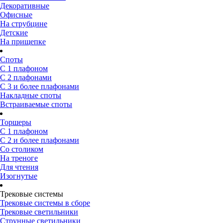
Декоративные
Офисные
На струбцине
Детские
На прищепке
Споты
С 1 плафоном
С 2 плафонами
С 3 и более плафонами
Накладные споты
Встраиваемые споты
Торшеры
С 1 плафоном
С 2 и более плафонами
Со столиком
На треноге
Для чтения
Изогнутые
Трековые системы
Трековые системы в сборе
Трековые светильники
Струнные светильники