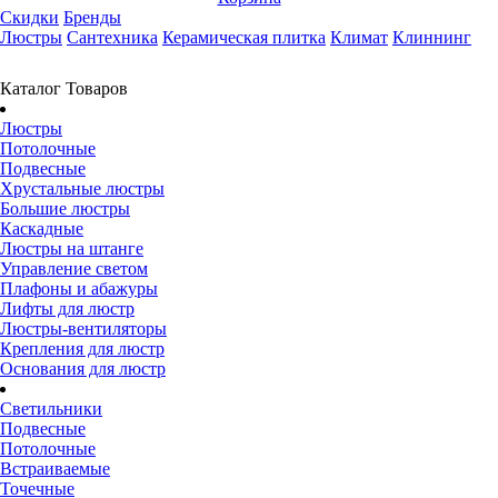
Скидки
Бренды
Люстры
Сантехника
Керамическая плитка
Климат
Клиннинг
Каталог Товаров
Люстры
Потолочные
Подвесные
Хрустальные люстры
Большие люстры
Каскадные
Люстры на штанге
Управление светом
Плафоны и абажуры
Лифты для люстр
Люстры-вентиляторы
Крепления для люстр
Основания для люстр
Светильники
Подвесные
Потолочные
Встраиваемые
Точечные