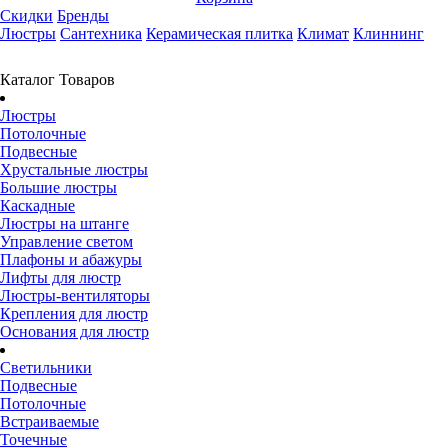
Скидки
Бренды
Люстры
Сантехника
Керамическая плитка
Климат
Клиннинг
Каталог Товаров
Люстры
Потолочные
Подвесные
Хрустальные люстры
Большие люстры
Каскадные
Люстры на штанге
Управление светом
Плафоны и абажуры
Лифты для люстр
Люстры-вентиляторы
Крепления для люстр
Основания для люстр
Светильники
Подвесные
Потолочные
Встраиваемые
Точечные