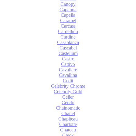
Canopy
Capanna
Capella
Caramel
Carcass
Cardellino
Cardine
Casablanca
Cascabel
Castellum
Castro
Cattivo
Cavaliere
Cavallina
Cedit
Celebrity Chrome
Celebrity Gold
Celler
Cerchi
Chainomatic
Chanel
Chapiteau
Charlotte
Chateau
Chick