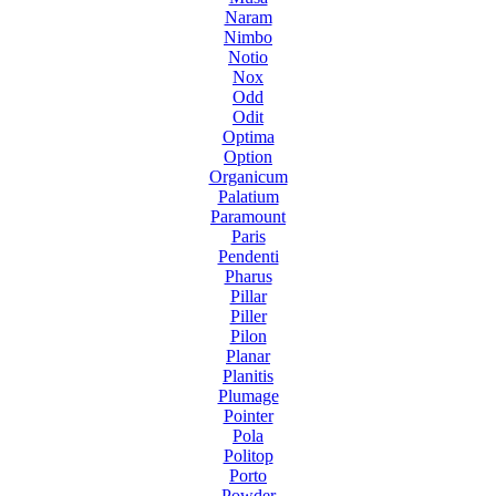
Naram
Nimbo
Notio
Nox
Odd
Odit
Optima
Option
Organicum
Palatium
Paramount
Paris
Pendenti
Pharus
Pillar
Piller
Pilon
Planar
Planitis
Plumage
Pointer
Pola
Politop
Porto
Powder