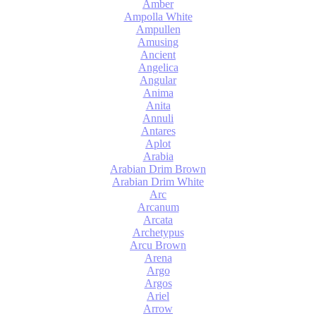
Amber
Ampolla White
Ampullen
Amusing
Ancient
Angelica
Angular
Anima
Anita
Annuli
Antares
Aplot
Arabia
Arabian Drim Brown
Arabian Drim White
Arc
Arcanum
Arcata
Archetypus
Arcu Brown
Arena
Argo
Argos
Ariel
Arrow