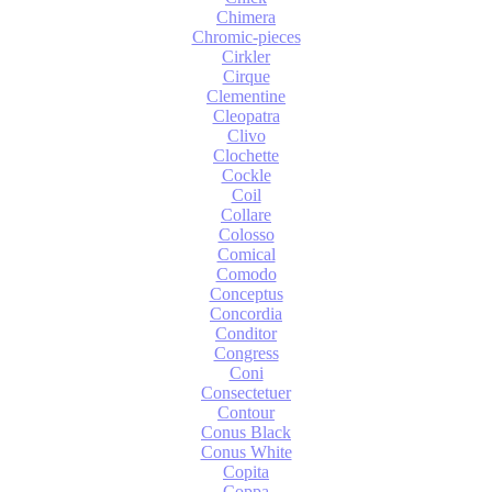
Chimera
Chromic-pieces
Cirkler
Cirque
Clementine
Cleopatra
Clivo
Clochette
Cockle
Coil
Collare
Colosso
Comical
Comodo
Conceptus
Concordia
Conditor
Congress
Coni
Consectetuer
Contour
Conus Black
Conus White
Copita
Coppa