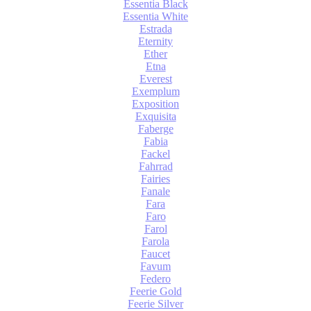
Essentia Black
Essentia White
Estrada
Eternity
Ether
Etna
Everest
Exemplum
Exposition
Exquisita
Faberge
Fabia
Fackel
Fahrrad
Fairies
Fanale
Fara
Faro
Farol
Farola
Faucet
Favum
Federo
Feerie Gold
Feerie Silver