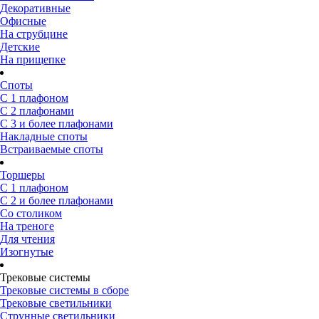
Декоративные
Офисные
На струбцине
Детские
На прищепке
Споты
С 1 плафоном
С 2 плафонами
С 3 и более плафонами
Накладные споты
Встраиваемые споты
Торшеры
С 1 плафоном
С 2 и более плафонами
Со столиком
На треноге
Для чтения
Изогнутые
Трековые системы
Трековые системы в сборе
Трековые светильники
Струнные светильники