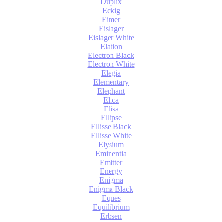
Duplix
Eckig
Eimer
Eislager
Eislager White
Elation
Electron Black
Electron White
Elegia
Elementary
Elephant
Elica
Elisa
Ellipse
Ellisse Black
Ellisse White
Elysium
Eminentia
Emitter
Energy
Enigma
Enigma Black
Eques
Equilibrium
Erbsen