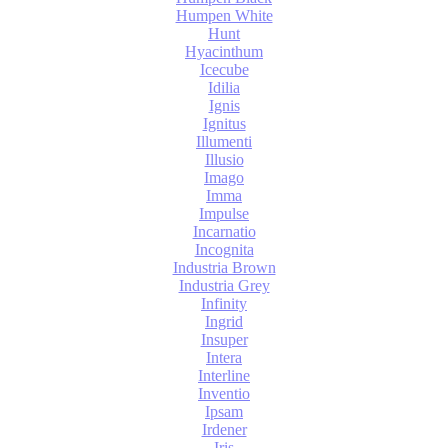
Humpen White
Hunt
Hyacinthum
Icecube
Idilia
Ignis
Ignitus
Illumenti
Illusio
Imago
Imma
Impulse
Incarnatio
Incognita
Industria Brown
Industria Grey
Infinity
Ingrid
Insuper
Intera
Interline
Inventio
Ipsam
Irdener
Iris