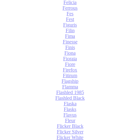
Felicia
Ferrous
Fes
Fest
Figuris
Filin
Fima
Finesse
Finis
Fiona
Fioraia
Fiore
Firefox
Fitirum
Flagship
Flamma
Flashled 1985
Flashled Black
Flaska
Flasks
Flavus
Fleur
Flicker Black
Flicker Silver
Flicker White