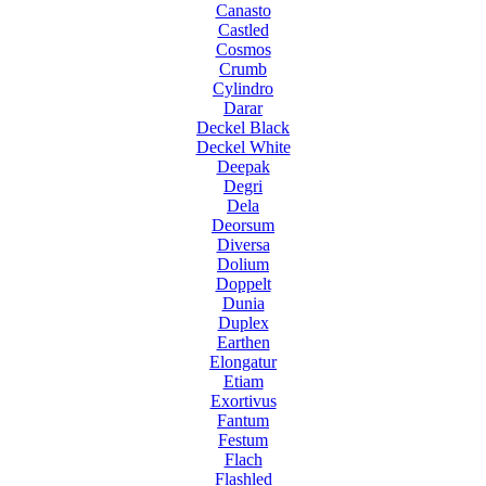
Canasto
Castled
Cosmos
Crumb
Cylindro
Darar
Deckel Black
Deckel White
Deepak
Degri
Dela
Deorsum
Diversa
Dolium
Doppelt
Dunia
Duplex
Earthen
Elongatur
Etiam
Exortivus
Fantum
Festum
Flach
Flashled