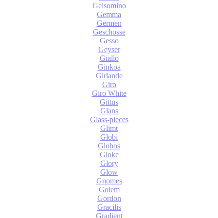
Gelsomino
Gemma
Germen
Geschosse
Gesso
Geyser
Giallo
Ginkoa
Girlande
Giro
Giro White
Gittus
Glans
Glass-pieces
Glimt
Globi
Globos
Gloke
Glory
Glow
Gnomes
Golem
Gordon
Gracilis
Gradient