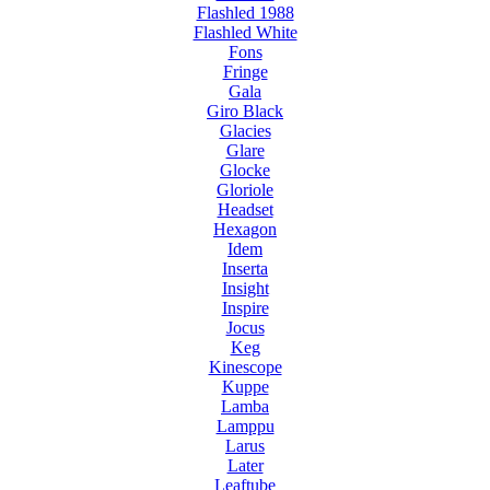
Flashled 1988
Flashled White
Fons
Fringe
Gala
Giro Black
Glacies
Glare
Glocke
Gloriole
Headset
Hexagon
Idem
Inserta
Insight
Inspire
Jocus
Keg
Kinescope
Kuppe
Lamba
Lamppu
Larus
Later
Leaftube