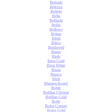
Bedside
Belezza
Beliebt
Bella
Bellinda
Bellis
Bellows
Beluta
Bibili
Bilico
Bindweed
Bingo
Birds
Birra Gold
Birra White
Bison
Blanca
Blob
Blumen-Kugel
Boble
Bolillas Chrome
Bolillas Gold
Bolle
Bolos Copper
Bolos Gold