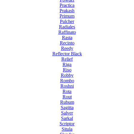
Practica
Prakash
Primum
Pulcher
Radiales
Raffinato
Rasta
Recinto
Reedy
Reflector Black
Relief
Riga
Riso
Robby
Rombo
Roshni
Rota
Rout
Rubum
Sagitta
Salver
Sarkal
Scriptor
Situla