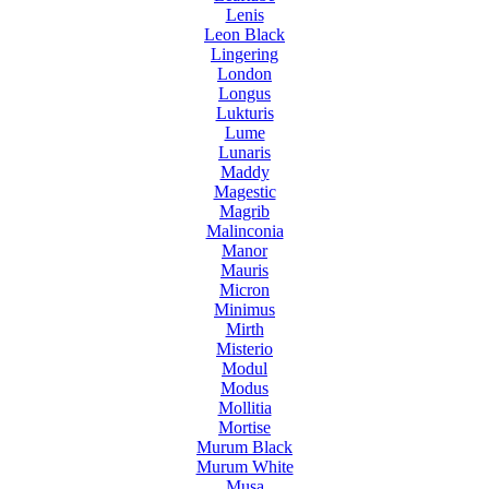
Lenis
Leon Black
Lingering
London
Longus
Lukturis
Lume
Lunaris
Maddy
Magestic
Magrib
Malinconia
Manor
Mauris
Micron
Minimus
Mirth
Misterio
Modul
Modus
Mollitia
Mortise
Murum Black
Murum White
Musa