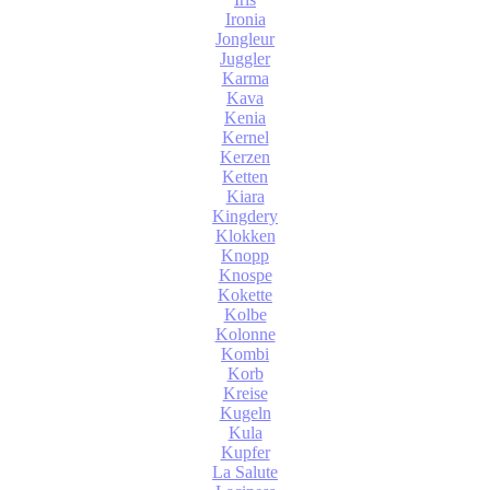
Ironia
Jongleur
Juggler
Karma
Kava
Kenia
Kernel
Kerzen
Ketten
Kiara
Kingdery
Klokken
Knopp
Knospe
Kokette
Kolbe
Kolonne
Kombi
Korb
Kreise
Kugeln
Kula
Kupfer
La Salute