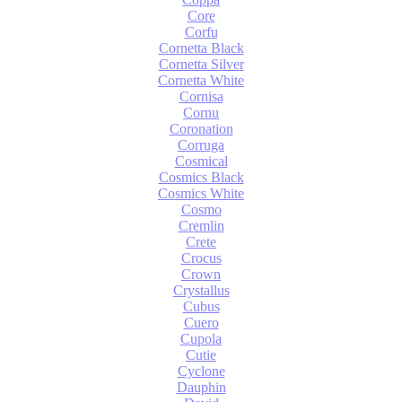
Core
Corfu
Cornetta Black
Cornetta Silver
Cornetta White
Cornisa
Cornu
Coronation
Corruga
Cosmical
Cosmics Black
Cosmics White
Cosmo
Cremlin
Crete
Crocus
Crown
Crystallus
Cubus
Cuero
Cupola
Cutie
Cyclone
Dauphin