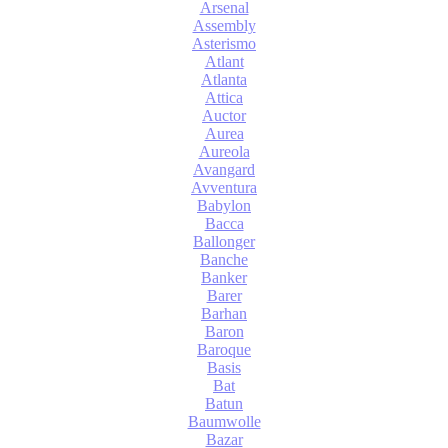
Arsenal
Assembly
Asterismo
Atlant
Atlanta
Attica
Auctor
Aurea
Aureola
Avangard
Avventura
Babylon
Bacca
Ballonger
Banche
Banker
Barer
Barhan
Baron
Baroque
Basis
Bat
Batun
Baumwolle
Bazar