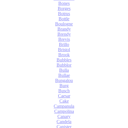
Bones
Borges
Botrus
Bottle
Boulogne
Brandy
Brendy
Brevis
Brillo
Bristol
Brook
Bubbles
Bubblor
Bulla
Bullae
Bungalou
Burg
Busch
Caesar
Cake
Campanula
Campolina
Canary
Candela
Canister