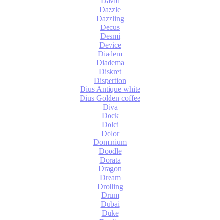
David
Dazzle
Dazzling
Decus
Desmi
Device
Diadem
Diadema
Diskret
Dispertion
Dius Antique white
Dius Golden coffee
Diva
Dock
Dolci
Dolor
Dominium
Doodle
Dorata
Dragon
Dream
Drolling
Drum
Dubai
Duke