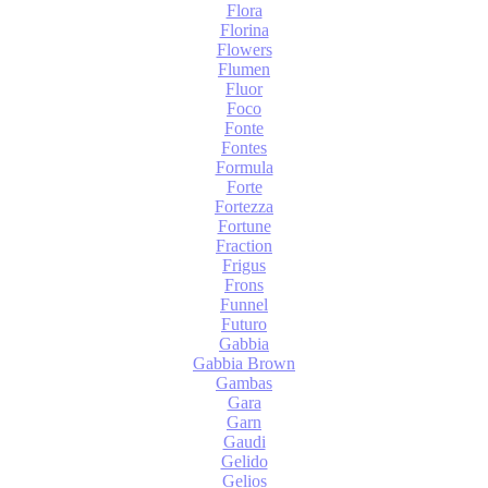
Flora
Florina
Flowers
Flumen
Fluor
Foco
Fonte
Fontes
Formula
Forte
Fortezza
Fortune
Fraction
Frigus
Frons
Funnel
Futuro
Gabbia
Gabbia Brown
Gambas
Gara
Garn
Gaudi
Gelido
Gelios