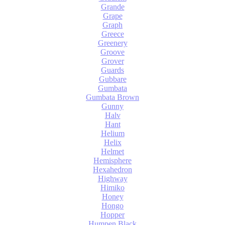
Grande
Grape
Graph
Greece
Greenery
Groove
Grover
Guards
Gubbare
Gumbata
Gumbata Brown
Gunny
Halv
Hant
Helium
Helix
Helmet
Hemisphere
Hexahedron
Highway
Himiko
Honey
Hongo
Hopper
Humpen Black