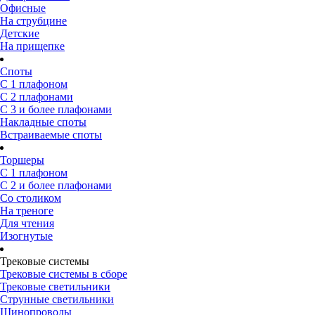
Офисные
На струбцине
Детские
На прищепке
Споты
С 1 плафоном
С 2 плафонами
С 3 и более плафонами
Накладные споты
Встраиваемые споты
Торшеры
С 1 плафоном
С 2 и более плафонами
Со столиком
На треноге
Для чтения
Изогнутые
Трековые системы
Трековые системы в сборе
Трековые светильники
Струнные светильники
Шинопроводы