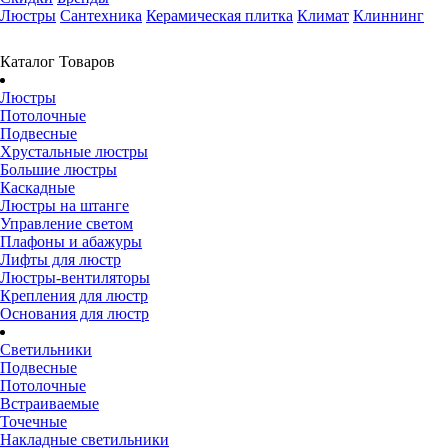
Люстры
Сантехника
Керамическая плитка
Климат
Клиннинг
Каталог Товаров
Люстры
Потолочные
Подвесные
Хрустальные люстры
Большие люстры
Каскадные
Люстры на штанге
Управление светом
Плафоны и абажуры
Лифты для люстр
Люстры-вентиляторы
Крепления для люстр
Основания для люстр
Светильники
Подвесные
Потолочные
Встраиваемые
Точечные
Накладные светильники