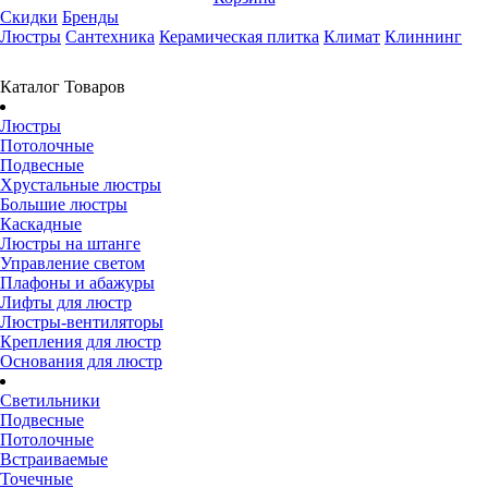
Скидки
Бренды
Люстры
Сантехника
Керамическая плитка
Климат
Клиннинг
Каталог Товаров
Люстры
Потолочные
Подвесные
Хрустальные люстры
Большие люстры
Каскадные
Люстры на штанге
Управление светом
Плафоны и абажуры
Лифты для люстр
Люстры-вентиляторы
Крепления для люстр
Основания для люстр
Светильники
Подвесные
Потолочные
Встраиваемые
Точечные