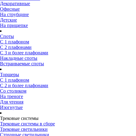
Декоративные
Офисные
На струбцине
Детские
На прищепке
Споты
С 1 плафоном
С 2 плафонами
С 3 и более плафонами
Накладные споты
Встраиваемые споты
Торшеры
С 1 плафоном
С 2 и более плафонами
Со столиком
На треноге
Для чтения
Изогнутые
Трековые системы
Трековые системы в сборе
Трековые светильники
Струнные светильники