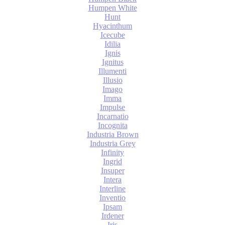
Humpen White
Hunt
Hyacinthum
Icecube
Idilia
Ignis
Ignitus
Illumenti
Illusio
Imago
Imma
Impulse
Incarnatio
Incognita
Industria Brown
Industria Grey
Infinity
Ingrid
Insuper
Intera
Interline
Inventio
Ipsam
Irdener
Iris