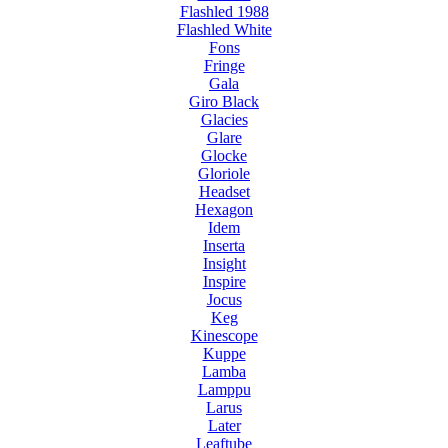
Flashled 1988
Flashled White
Fons
Fringe
Gala
Giro Black
Glacies
Glare
Glocke
Gloriole
Headset
Hexagon
Idem
Inserta
Insight
Inspire
Jocus
Keg
Kinescope
Kuppe
Lamba
Lamppu
Larus
Later
Leaftube