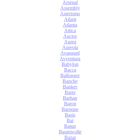
Arsenal
Assembly
Asterismo
Atlant
Atlanta
Attica
Auctor
Aurea
Aureola
Avangard
Avventura
Babylon
Bacca
Ballonger
Banche
Banker
Barer
Barhan
Baron
Baroque
Basis
Bat
Batun
Baumwolle
Bazar