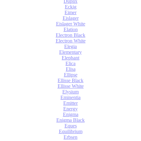
Duplix
Eckig
Eimer
Eislager
Eislager White
Elation
Electron Black
Electron White
Elegia
Elementary
Elephant
Elica
Elisa
Ellipse
Ellisse Black
Ellisse White
Elysium
Eminentia
Emitter
Energy
Enigma
Enigma Black
Eques
Equilibrium
Erbsen