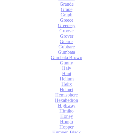
Grande
Grape
Graph
Greece
Greenery
Groove
Grover
Guards
Gubbare
Gumbata
Gumbata Brown
Gunny
Halv
Hant
Helium
Helix
Helmet
Hemisphere
Hexahedron
Highway
Himiko
Honey
Hongo
Hopper
Humpen Black