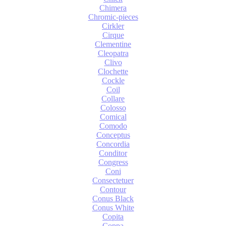
Chimera
Chromic-pieces
Cirkler
Cirque
Clementine
Cleopatra
Clivo
Clochette
Cockle
Coil
Collare
Colosso
Comical
Comodo
Conceptus
Concordia
Conditor
Congress
Coni
Consectetuer
Contour
Conus Black
Conus White
Copita
Coppa