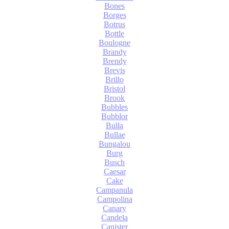
Bones
Borges
Botrus
Bottle
Boulogne
Brandy
Brendy
Brevis
Brillo
Bristol
Brook
Bubbles
Bubblor
Bulla
Bullae
Bungalou
Burg
Busch
Caesar
Cake
Campanula
Campolina
Canary
Candela
Canister