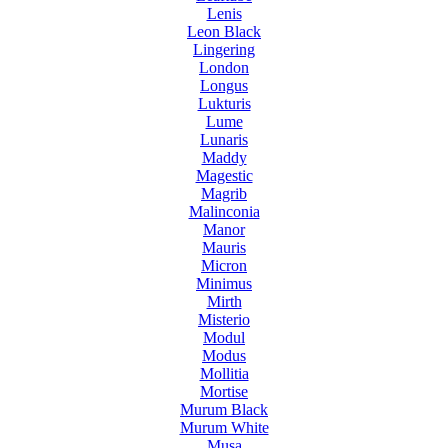
Lenis
Leon Black
Lingering
London
Longus
Lukturis
Lume
Lunaris
Maddy
Magestic
Magrib
Malinconia
Manor
Mauris
Micron
Minimus
Mirth
Misterio
Modul
Modus
Mollitia
Mortise
Murum Black
Murum White
Musa