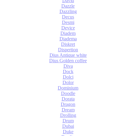
David
Dazzle
Dazzling
Decus
Desmi
Device
Diadem
Diadema
Diskret
Dispertion
Dius Antique white
Dius Golden coffee
Diva
Dock
Dolci
Dolor
Dominium
Doodle
Dorata
Dragon
Dream
Drolling
Drum
Dubai
Duke