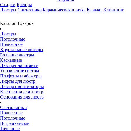
Скидки
Бренды
Люстры
Сантехника
Керамическая плитка
Климат
Клиннинг
Каталог Товаров
Люстры
Потолочные
Подвесные
Хрустальные люстры
Большие люстры
Каскадные
Люстры на штанге
Управление светом
Плафоны и абажуры
Лифты для люстр
Люстры-вентиляторы
Крепления для люстр
Основания для люстр
Светильники
Подвесные
Потолочные
Встраиваемые
Точечные