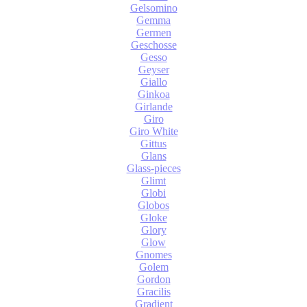
Gelsomino
Gemma
Germen
Geschosse
Gesso
Geyser
Giallo
Ginkoa
Girlande
Giro
Giro White
Gittus
Glans
Glass-pieces
Glimt
Globi
Globos
Gloke
Glory
Glow
Gnomes
Golem
Gordon
Gracilis
Gradient