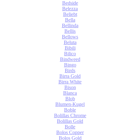
Bedside
Belezza
Beliebt
Bella
Bellinda
Bellis
Bellows
Beluta
Bibili
Bilico
Bindweed
Bingo
Birds
Birra Gold
Birra White
Bison
Blanca
Blob
Blumen-Kugel
Boble
Bolillas Chrome
Bolillas Gold
Bolle
Bolos Copper
Bolos Gold