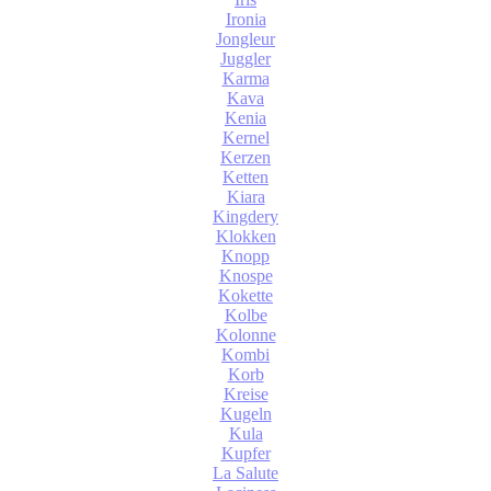
Ironia
Jongleur
Juggler
Karma
Kava
Kenia
Kernel
Kerzen
Ketten
Kiara
Kingdery
Klokken
Knopp
Knospe
Kokette
Kolbe
Kolonne
Kombi
Korb
Kreise
Kugeln
Kula
Kupfer
La Salute