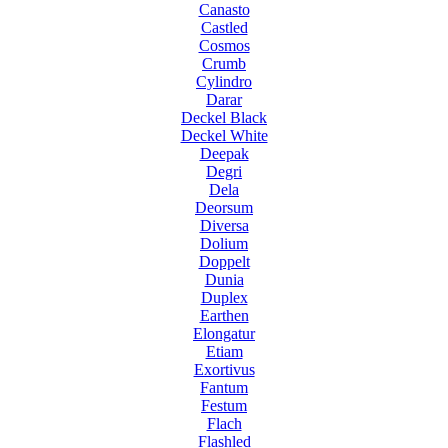
Canasto
Castled
Cosmos
Crumb
Cylindro
Darar
Deckel Black
Deckel White
Deepak
Degri
Dela
Deorsum
Diversa
Dolium
Doppelt
Dunia
Duplex
Earthen
Elongatur
Etiam
Exortivus
Fantum
Festum
Flach
Flashled