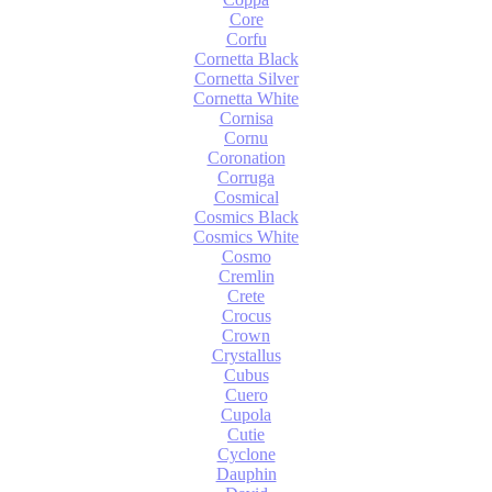
Core
Corfu
Cornetta Black
Cornetta Silver
Cornetta White
Cornisa
Cornu
Coronation
Corruga
Cosmical
Cosmics Black
Cosmics White
Cosmo
Cremlin
Crete
Crocus
Crown
Crystallus
Cubus
Cuero
Cupola
Cutie
Cyclone
Dauphin