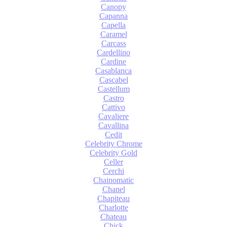
Canopy
Capanna
Capella
Caramel
Carcass
Cardellino
Cardine
Casablanca
Cascabel
Castellum
Castro
Cattivo
Cavaliere
Cavallina
Cedit
Celebrity Chrome
Celebrity Gold
Celler
Cerchi
Chainomatic
Chanel
Chapiteau
Charlotte
Chateau
Chick