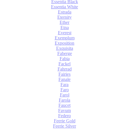
Essentia Black
Essentia White
Estrada
Eternity
Ether
Etna
Everest
Exemplum
Exposition
Exquisita
Faberge
Fabia
Fackel
Fahrrad
Fairies
Fanale
Fara
Faro
Farol
Farola
Faucet
Favum
Federo
Feerie Gold
Feerie Silver