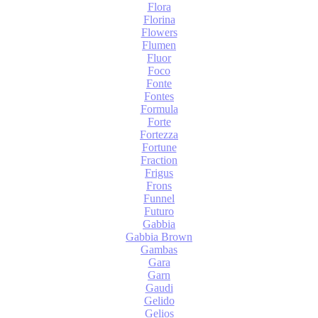
Flora
Florina
Flowers
Flumen
Fluor
Foco
Fonte
Fontes
Formula
Forte
Fortezza
Fortune
Fraction
Frigus
Frons
Funnel
Futuro
Gabbia
Gabbia Brown
Gambas
Gara
Garn
Gaudi
Gelido
Gelios