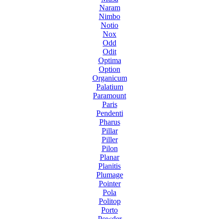
Naram
Nimbo
Notio
Nox
Odd
Odit
Optima
Option
Organicum
Palatium
Paramount
Paris
Pendenti
Pharus
Pillar
Piller
Pilon
Planar
Planitis
Plumage
Pointer
Pola
Politop
Porto
Powder