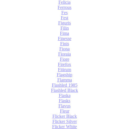
Felicia
Ferrous
Fes
Fest
Figuris
Filin
Fima
Finesse
Finis
Fiona
Fioraia
Fiore
Firefox
Fitirum
Flagship
Flamma
Flashled 1985
Flashled Black
Flaska
Flasks
Flavus
Fleur
Flicker Black
Flicker Silver
Flicker White