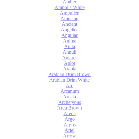
Amber
Ampolla White
Ampullen
Amusing
Ancient
Angelica
Angular
Anima
Anita
Annuli
Antares
Aplot
Arabia
Arabian Drim Brown
Arabian Drim White
Arc
Arcanum
Arcata
Archetypus
Arcu Brown
Arena
Argo
Argos
Ariel
Arrow