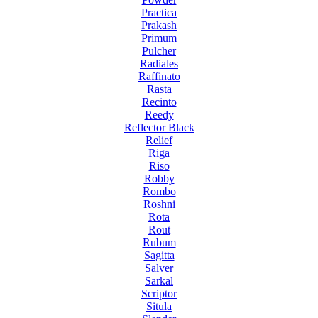
Practica
Prakash
Primum
Pulcher
Radiales
Raffinato
Rasta
Recinto
Reedy
Reflector Black
Relief
Riga
Riso
Robby
Rombo
Roshni
Rota
Rout
Rubum
Sagitta
Salver
Sarkal
Scriptor
Situla