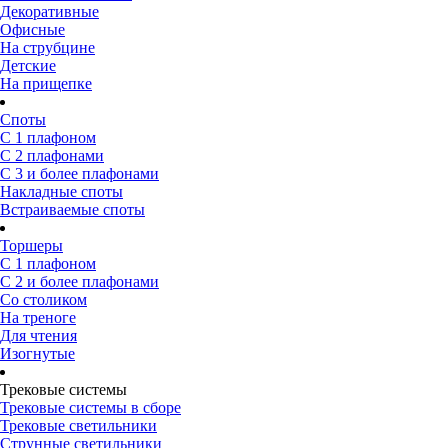
Декоративные
Офисные
На струбцине
Детские
На прищепке
Споты
С 1 плафоном
С 2 плафонами
С 3 и более плафонами
Накладные споты
Встраиваемые споты
Торшеры
С 1 плафоном
С 2 и более плафонами
Со столиком
На треноге
Для чтения
Изогнутые
Трековые системы
Трековые системы в сборе
Трековые светильники
Струнные светильники