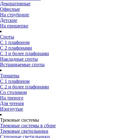
Декоративные
Офисные
На струбцине
Детские
На прищепке
Споты
С 1 плафоном
С 2 плафонами
С 3 и более плафонами
Накладные споты
Встраиваемые споты
Торшеры
С 1 плафоном
С 2 и более плафонами
Со столиком
На треноге
Для чтения
Изогнутые
Трековые системы
Трековые системы в сборе
Трековые светильники
Струнные светильники