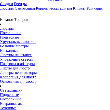
Скидки
Бренды
Люстры
Сантехника
Керамическая плитка
Климат
Клиннинг
Каталог Товаров
Люстры
Потолочные
Подвесные
Хрустальные люстры
Большие люстры
Каскадные
Люстры на штанге
Управление светом
Плафоны и абажуры
Лифты для люстр
Люстры-вентиляторы
Крепления для люстр
Основания для люстр
Светильники
Подвесные
Потолочные
Встраиваемые
Точечные