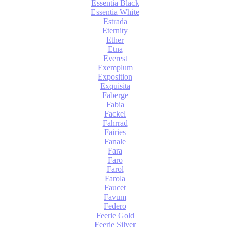
Essentia Black
Essentia White
Estrada
Eternity
Ether
Etna
Everest
Exemplum
Exposition
Exquisita
Faberge
Fabia
Fackel
Fahrrad
Fairies
Fanale
Fara
Faro
Farol
Farola
Faucet
Favum
Federo
Feerie Gold
Feerie Silver