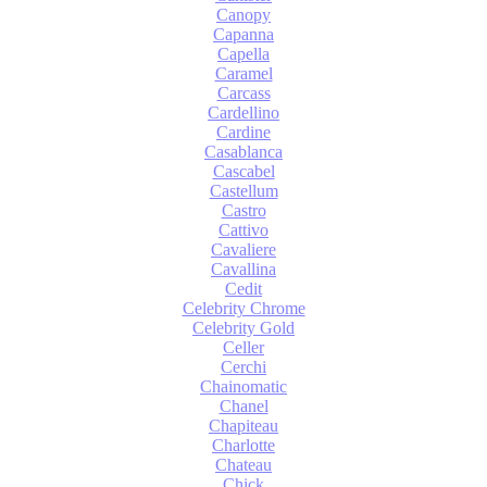
Canopy
Capanna
Capella
Caramel
Carcass
Cardellino
Cardine
Casablanca
Cascabel
Castellum
Castro
Cattivo
Cavaliere
Cavallina
Cedit
Celebrity Chrome
Celebrity Gold
Celler
Cerchi
Chainomatic
Chanel
Chapiteau
Charlotte
Chateau
Chick