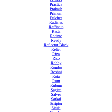
Practica
Prakash
Primum
Pulcher
Radiales
Raffinato
Rasta
Recinto
Reedy
Reflector Black
Relief
Riga
Riso
Robby
Rombo
Roshni
Rota
Rout
Rubum
Sagitta
Salver
Sarkal
Scriptor
Situla