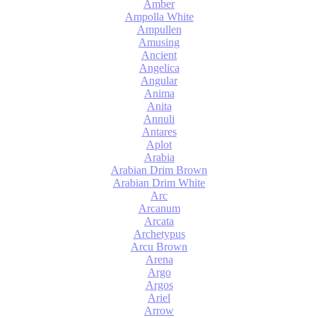
Amber
Ampolla White
Ampullen
Amusing
Ancient
Angelica
Angular
Anima
Anita
Annuli
Antares
Aplot
Arabia
Arabian Drim Brown
Arabian Drim White
Arc
Arcanum
Arcata
Archetypus
Arcu Brown
Arena
Argo
Argos
Ariel
Arrow