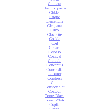
Chimera
Chromic-pieces
Cirkler
Cirque
Clementine
Cleopatra
Clivo
Clochette
Cockle
Coil
Collare
Colosso
Comical
Comodo
Conceptus
Concordia
Conditor
Congress
Coni
Consectetuer
Contour
Conus Black
Conus White
Copita
Coppa