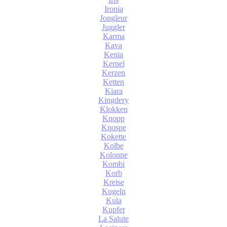
Ironia
Jongleur
Juggler
Karma
Kava
Kenia
Kernel
Kerzen
Ketten
Kiara
Kingdery
Klokken
Knopp
Knospe
Kokette
Kolbe
Kolonne
Kombi
Korb
Kreise
Kugeln
Kula
Kupfer
La Salute