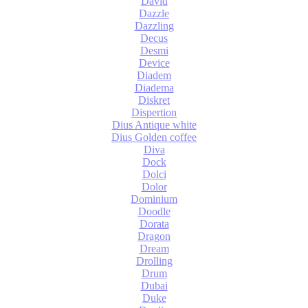
David
Dazzle
Dazzling
Decus
Desmi
Device
Diadem
Diadema
Diskret
Dispertion
Dius Antique white
Dius Golden coffee
Diva
Dock
Dolci
Dolor
Dominium
Doodle
Dorata
Dragon
Dream
Drolling
Drum
Dubai
Duke