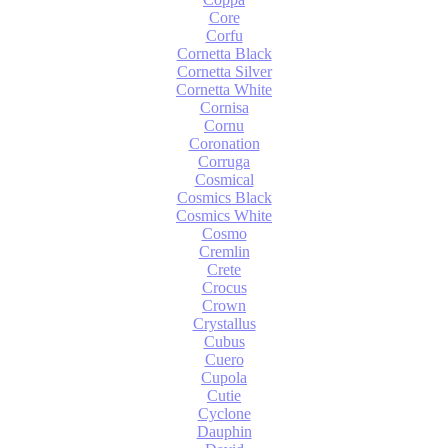
Core
Corfu
Cornetta Black
Cornetta Silver
Cornetta White
Cornisa
Cornu
Coronation
Corruga
Cosmical
Cosmics Black
Cosmics White
Cosmo
Cremlin
Crete
Crocus
Crown
Crystallus
Cubus
Cuero
Cupola
Cutie
Cyclone
Dauphin