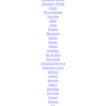
Humpen White
Hunt
Hyacinthum
Icecube
Idilia
Ignis
Ignitus
Illumenti
Illusio
Imago
Imma
Impulse
Incarnatio
Incognita
Industria Brown
Industria Grey
Infinity
Ingrid
Insuper
Intera
Interline
Inventio
Ipsam
Irdener
Iris