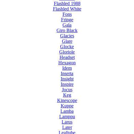
Flashled 1988
Flashled White
Fons
Fringe
Gala
Giro Black
Glacies
Glare
Glocke
Gloriole
Headset
Hexagon
Idem
Inserta
Insight
Inspire
Jocus
Keg
Kinescope
Kuppe
Lamba
Lamppu
Larus
Later
Leaftube