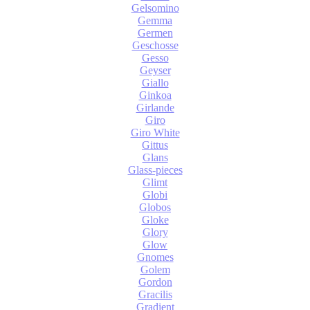
Gelsomino
Gemma
Germen
Geschosse
Gesso
Geyser
Giallo
Ginkoa
Girlande
Giro
Giro White
Gittus
Glans
Glass-pieces
Glimt
Globi
Globos
Gloke
Glory
Glow
Gnomes
Golem
Gordon
Gracilis
Gradient