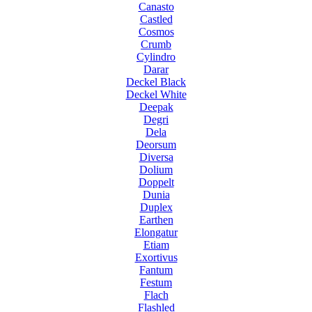
Canasto
Castled
Cosmos
Crumb
Cylindro
Darar
Deckel Black
Deckel White
Deepak
Degri
Dela
Deorsum
Diversa
Dolium
Doppelt
Dunia
Duplex
Earthen
Elongatur
Etiam
Exortivus
Fantum
Festum
Flach
Flashled