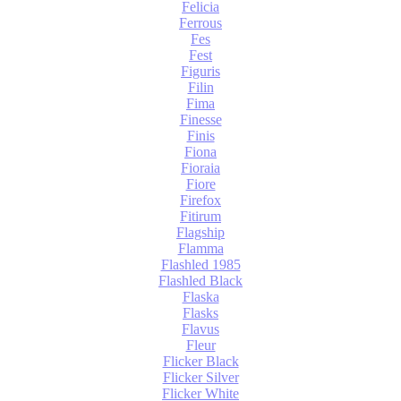
Felicia
Ferrous
Fes
Fest
Figuris
Filin
Fima
Finesse
Finis
Fiona
Fioraia
Fiore
Firefox
Fitirum
Flagship
Flamma
Flashled 1985
Flashled Black
Flaska
Flasks
Flavus
Fleur
Flicker Black
Flicker Silver
Flicker White