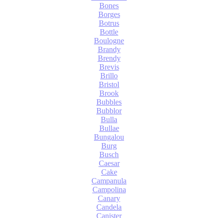
Bones
Borges
Botrus
Bottle
Boulogne
Brandy
Brendy
Brevis
Brillo
Bristol
Brook
Bubbles
Bubblor
Bulla
Bullae
Bungalou
Burg
Busch
Caesar
Cake
Campanula
Campolina
Canary
Candela
Canister