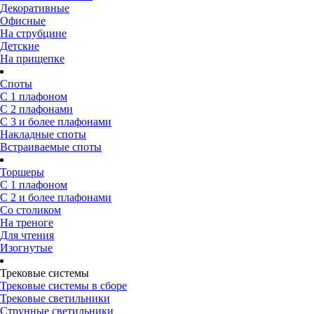
Декоративные
Офисные
На струбцине
Детские
На прищепке
Споты
С 1 плафоном
С 2 плафонами
С 3 и более плафонами
Накладные споты
Встраиваемые споты
Торшеры
С 1 плафоном
С 2 и более плафонами
Со столиком
На треноге
Для чтения
Изогнутые
Трековые системы
Трековые системы в сборе
Трековые светильники
Струнные светильники