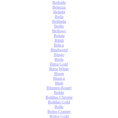
Bedside
Belezza
Beliebt
Bella
Bellinda
Bellis
Bellows
Beluta
Bibili
Bilico
Bindweed
Bingo
Birds
Birra Gold
Birra White
Bison
Blanca
Blob
Blumen-Kugel
Boble
Bolillas Chrome
Bolillas Gold
Bolle
Bolos Copper
Bolos Gold