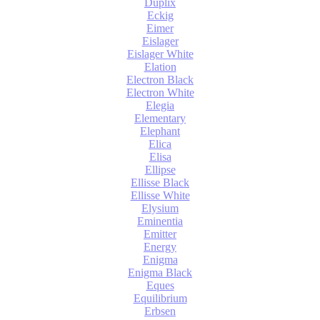
Duplix
Eckig
Eimer
Eislager
Eislager White
Elation
Electron Black
Electron White
Elegia
Elementary
Elephant
Elica
Elisa
Ellipse
Ellisse Black
Ellisse White
Elysium
Eminentia
Emitter
Energy
Enigma
Enigma Black
Eques
Equilibrium
Erbsen