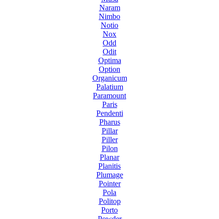
Naram
Nimbo
Notio
Nox
Odd
Odit
Optima
Option
Organicum
Palatium
Paramount
Paris
Pendenti
Pharus
Pillar
Piller
Pilon
Planar
Planitis
Plumage
Pointer
Pola
Politop
Porto
Powder