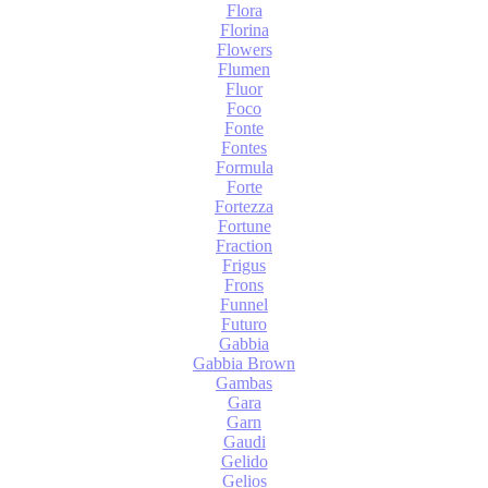
Flora
Florina
Flowers
Flumen
Fluor
Foco
Fonte
Fontes
Formula
Forte
Fortezza
Fortune
Fraction
Frigus
Frons
Funnel
Futuro
Gabbia
Gabbia Brown
Gambas
Gara
Garn
Gaudi
Gelido
Gelios