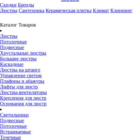
Скидки
Бренды
Люстры
Сантехника
Керамическая плитка
Климат
Клиннинг
Каталог Товаров
Люстры
Потолочные
Подвесные
Хрустальные люстры
Большие люстры
Каскадные
Люстры на штанге
Управление светом
Плафоны и абажуры
Лифты для люстр
Люстры-вентиляторы
Крепления для люстр
Основания для люстр
Светильники
Подвесные
Потолочные
Встраиваемые
Точечные