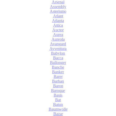
Arsenal
Assembly
Asterismo
Atlant
Atlanta
Attica
Auctor
Aurea
Aureola
Avangard
Avventura
Babylon
Bacca
Ballonger
Banche
Banker
Barer
Barhan
Baron
Baroque
Basis
Bat
Batun
Baumwolle
Bazar