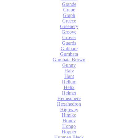
Grande
Grape
Graph
Greece
Greenery
Groove
Grover
Guards
Gubbare
Gumbata
Gumbata Brown
Gunny
Halv
Hant
Helium
Helix
Helmet
Hemisphere
Hexahedron
Highway
Himiko
Honey
Hongo
Hopper
Humpen Black