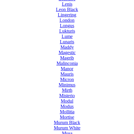
Lenis
Leon Black
Lingering
London
Longus
Lukturis
Lume
Lunaris
Maddy
Magestic
Magrib
Malinconia
Manor
Mauris
Micron
Minimus
Mirth
Misterio
Modul
Modus
Mollitia
Mortise
Murum Black
Murum White
Musa