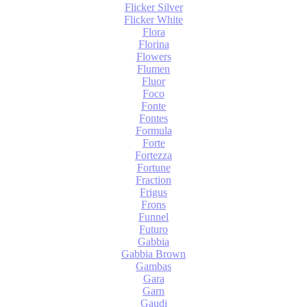
Flicker Silver
Flicker White
Flora
Florina
Flowers
Flumen
Fluor
Foco
Fonte
Fontes
Formula
Forte
Fortezza
Fortune
Fraction
Frigus
Frons
Funnel
Futuro
Gabbia
Gabbia Brown
Gambas
Gara
Garn
Gaudi