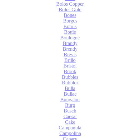
Bolos Copper
Bolos Gold
Bones
Borges
Botrus
Bottle
Boulogne
Brandy
Brendy
Brevis
Brillo
Bristol
Brook
Bubbles
Bubblor
Bulla
Bullae
Bungalou
Burg
Busch
Caesar
Cake
Campanula
Campolina
Canary