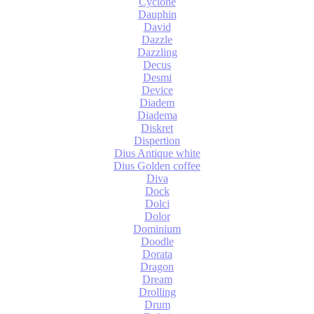
Cyclone
Dauphin
David
Dazzle
Dazzling
Decus
Desmi
Device
Diadem
Diadema
Diskret
Dispertion
Dius Antique white
Dius Golden coffee
Diva
Dock
Dolci
Dolor
Dominium
Doodle
Dorata
Dragon
Dream
Drolling
Drum