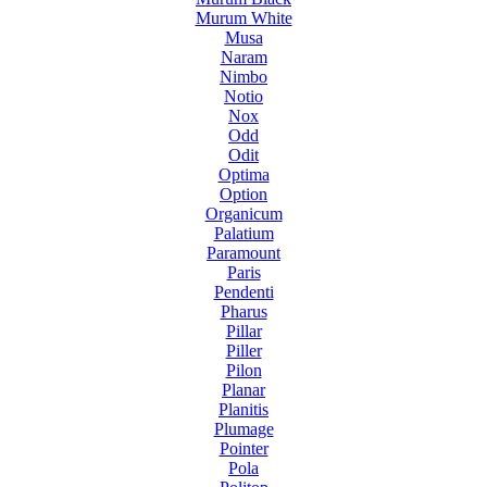
Murum White
Musa
Naram
Nimbo
Notio
Nox
Odd
Odit
Optima
Option
Organicum
Palatium
Paramount
Paris
Pendenti
Pharus
Pillar
Piller
Pilon
Planar
Planitis
Plumage
Pointer
Pola