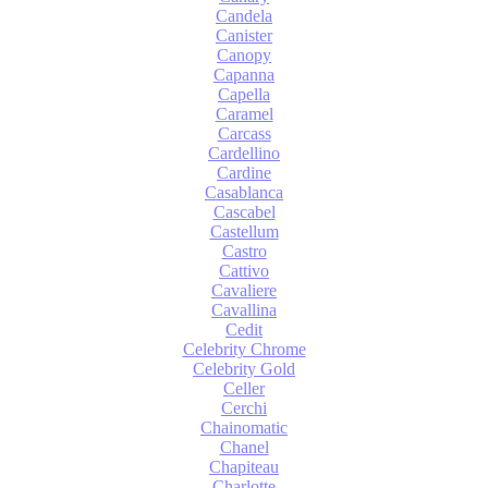
Candela
Canister
Canopy
Capanna
Capella
Caramel
Carcass
Cardellino
Cardine
Casablanca
Cascabel
Castellum
Castro
Cattivo
Cavaliere
Cavallina
Cedit
Celebrity Chrome
Celebrity Gold
Celler
Cerchi
Chainomatic
Chanel
Chapiteau
Charlotte