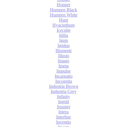
Hopper
Humpen Black
Humpen White
Hunt
Hyacinthum
Icecube
Idilia
Ignis
Ignitus
Illumenti
Illusio
Imago
Imma
Impulse
Incarnatio
Incognita
Industria Brown
Industria Grey
Infinity
Ingrid
Insuper
Intera
Interline
Inventio