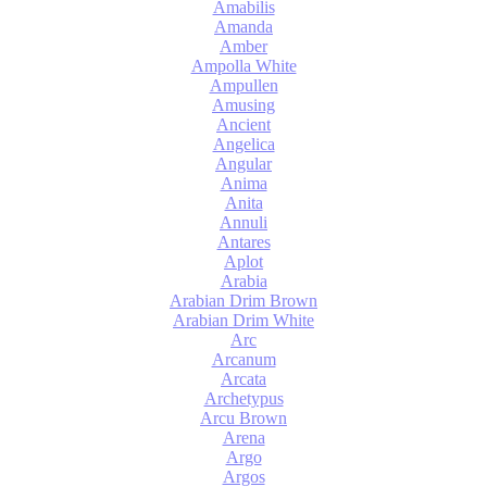
Amabilis
Amanda
Amber
Ampolla White
Ampullen
Amusing
Ancient
Angelica
Angular
Anima
Anita
Annuli
Antares
Aplot
Arabia
Arabian Drim Brown
Arabian Drim White
Arc
Arcanum
Arcata
Archetypus
Arcu Brown
Arena
Argo
Argos