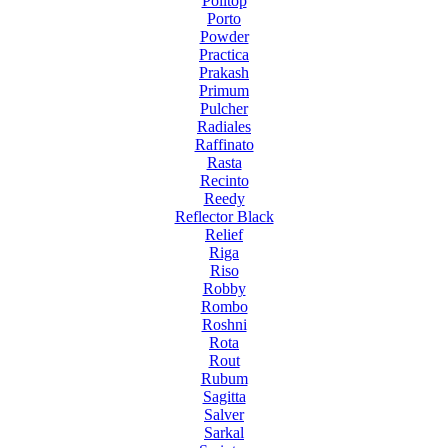
Politop
Porto
Powder
Practica
Prakash
Primum
Pulcher
Radiales
Raffinato
Rasta
Recinto
Reedy
Reflector Black
Relief
Riga
Riso
Robby
Rombo
Roshni
Rota
Rout
Rubum
Sagitta
Salver
Sarkal