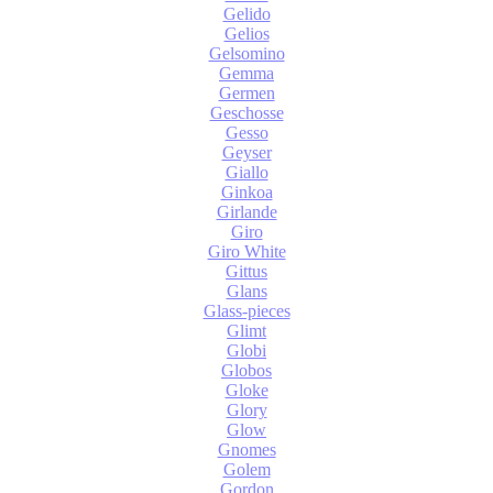
Gelido
Gelios
Gelsomino
Gemma
Germen
Geschosse
Gesso
Geyser
Giallo
Ginkoa
Girlande
Giro
Giro White
Gittus
Glans
Glass-pieces
Glimt
Globi
Globos
Gloke
Glory
Glow
Gnomes
Golem
Gordon