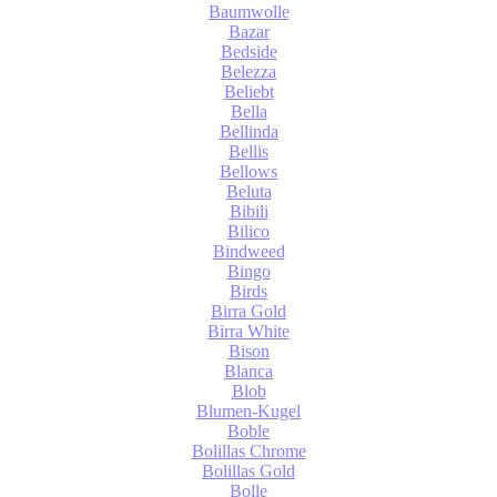
Baumwolle
Bazar
Bedside
Belezza
Beliebt
Bella
Bellinda
Bellis
Bellows
Beluta
Bibili
Bilico
Bindweed
Bingo
Birds
Birra Gold
Birra White
Bison
Blanca
Blob
Blumen-Kugel
Boble
Bolillas Chrome
Bolillas Gold
Bolle