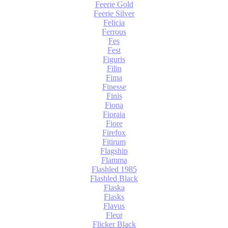
Feerie Gold
Feerie Silver
Felicia
Ferrous
Fes
Fest
Figuris
Filin
Fima
Finesse
Finis
Fiona
Fioraia
Fiore
Firefox
Fitirum
Flagship
Flamma
Flashled 1985
Flashled Black
Flaska
Flasks
Flavus
Fleur
Flicker Black