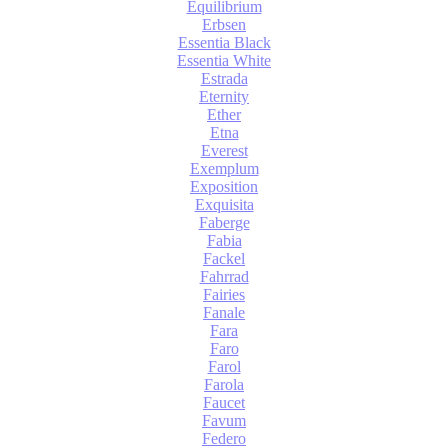
Equilibrium
Erbsen
Essentia Black
Essentia White
Estrada
Eternity
Ether
Etna
Everest
Exemplum
Exposition
Exquisita
Faberge
Fabia
Fackel
Fahrrad
Fairies
Fanale
Fara
Faro
Farol
Farola
Faucet
Favum
Federo