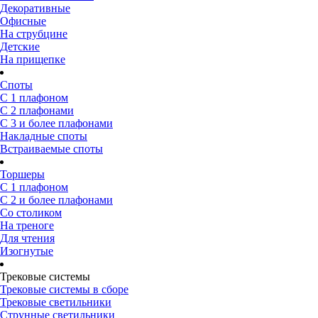
Декоративные
Офисные
На струбцине
Детские
На прищепке
Споты
С 1 плафоном
С 2 плафонами
С 3 и более плафонами
Накладные споты
Встраиваемые споты
Торшеры
С 1 плафоном
С 2 и более плафонами
Со столиком
На треноге
Для чтения
Изогнутые
Трековые системы
Трековые системы в сборе
Трековые светильники
Струнные светильники