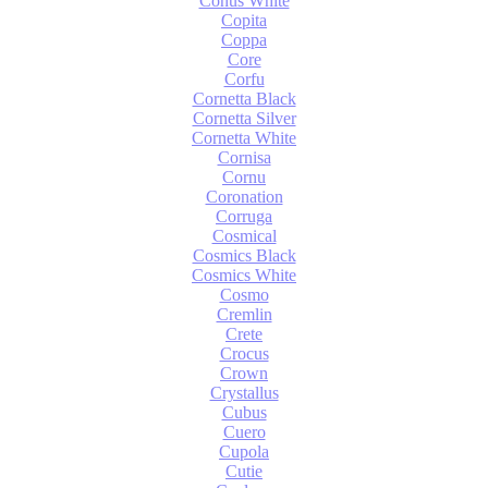
Conus White
Copita
Coppa
Core
Corfu
Cornetta Black
Cornetta Silver
Cornetta White
Cornisa
Cornu
Coronation
Corruga
Cosmical
Cosmics Black
Cosmics White
Cosmo
Cremlin
Crete
Crocus
Crown
Crystallus
Cubus
Cuero
Cupola
Cutie