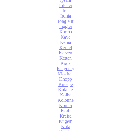
Ipsam
Irdener
Iris
Ironia
Jongleur
Juggler
Karma
Kava
Kenia
Kernel
Kerzen
Ketten
Kiara
Kingdery
Klokken
Knopp
Knospe
Kokette
Kolbe
Kolonne
Kombi
Korb
Kreise
Kugeln
Kula