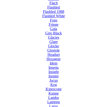
Flach
Flashled
Flashled 1988
Flashled White
Fons
Fringe
Gala
Giro Black
Glacies
Glare
Glocke
Gloriole
Headset
Hexagon
Idem
Inserta
Insight
Inspire
Jocus
Keg
Kinescope
Kuppe
Lamba
Lamppu
Larus