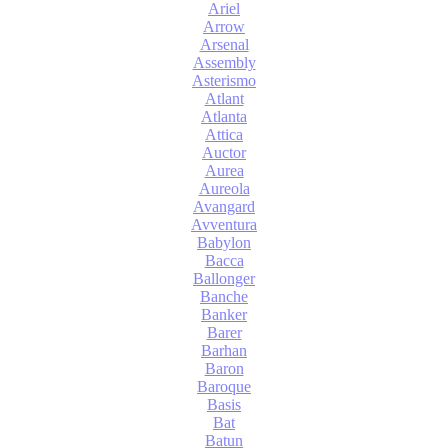
Ariel
Arrow
Arsenal
Assembly
Asterismo
Atlant
Atlanta
Attica
Auctor
Aurea
Aureola
Avangard
Avventura
Babylon
Bacca
Ballonger
Banche
Banker
Barer
Barhan
Baron
Baroque
Basis
Bat
Batun