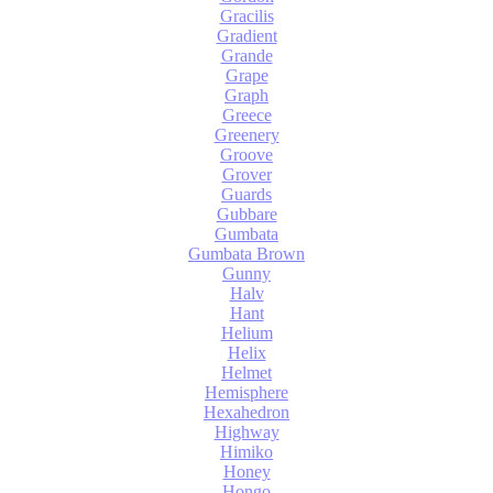
Gracilis
Gradient
Grande
Grape
Graph
Greece
Greenery
Groove
Grover
Guards
Gubbare
Gumbata
Gumbata Brown
Gunny
Halv
Hant
Helium
Helix
Helmet
Hemisphere
Hexahedron
Highway
Himiko
Honey
Hongo