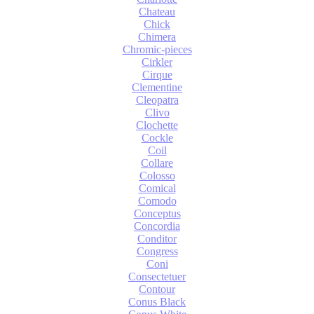
Chateau
Chick
Chimera
Chromic-pieces
Cirkler
Cirque
Clementine
Cleopatra
Clivo
Clochette
Cockle
Coil
Collare
Colosso
Comical
Comodo
Conceptus
Concordia
Conditor
Congress
Coni
Consectetuer
Contour
Conus Black