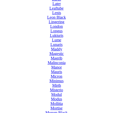
Later
Leaftube
Lenis
Leon Black
Lingering
London
Longus
Lukturis
Lume
Lunaris
Maddy
Magestic
Magrib
Malinconia
Manor
Mauris
Micron
Minimus
Mirth
Misterio
Modul
Modus
Mollitia
Mortise
Murum Black