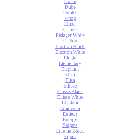
Dubai
Duke
Duplix
Eckig
Eimer
Eislager
Eislager White
Elation
Electron Black
Electron White
Elegia
Elementary
Elephant
Elica
Elisa
Ellipse
Ellisse Black
Ellisse White
Elysium
Eminentia
Emitter
Energy
Enigma
Enigma Black
Eques