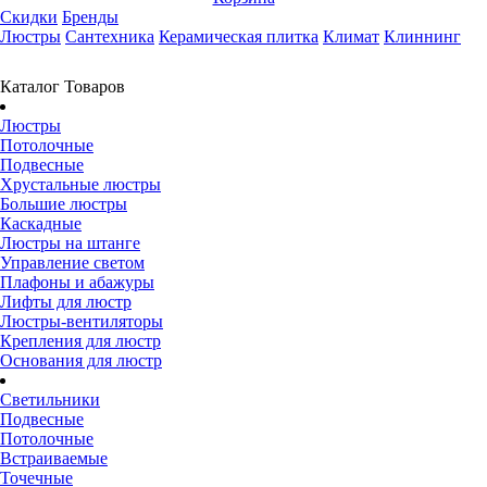
Скидки
Бренды
Люстры
Сантехника
Керамическая плитка
Климат
Клиннинг
Каталог Товаров
Люстры
Потолочные
Подвесные
Хрустальные люстры
Большие люстры
Каскадные
Люстры на штанге
Управление светом
Плафоны и абажуры
Лифты для люстр
Люстры-вентиляторы
Крепления для люстр
Основания для люстр
Светильники
Подвесные
Потолочные
Встраиваемые
Точечные