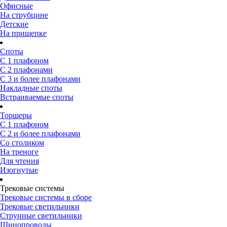
Офисные
На струбцине
Детские
На прищепке
Споты
С 1 плафоном
С 2 плафонами
С 3 и более плафонами
Накладные споты
Встраиваемые споты
Торшеры
С 1 плафоном
С 2 и более плафонами
Со столиком
На треноге
Для чтения
Изогнутые
Трековые системы
Трековые системы в сборе
Трековые светильники
Струнные светильники
Шинопроводы