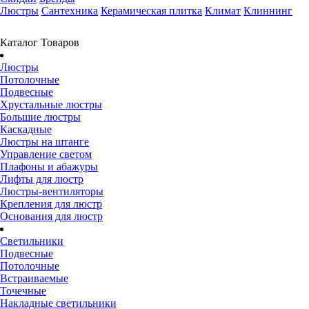
Люстры
Сантехника
Керамическая плитка
Климат
Клиннинг
Каталог Товаров
Люстры
Потолочные
Подвесные
Хрустальные люстры
Большие люстры
Каскадные
Люстры на штанге
Управление светом
Плафоны и абажуры
Лифты для люстр
Люстры-вентиляторы
Крепления для люстр
Основания для люстр
Светильники
Подвесные
Потолочные
Встраиваемые
Точечные
Накладные светильники