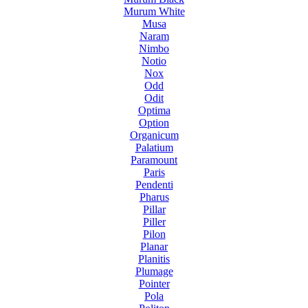
Murum White
Musa
Naram
Nimbo
Notio
Nox
Odd
Odit
Optima
Option
Organicum
Palatium
Paramount
Paris
Pendenti
Pharus
Pillar
Piller
Pilon
Planar
Planitis
Plumage
Pointer
Pola