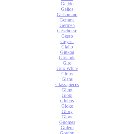
Gelido
Gelios
Gelsomino
Gemma
Germen
Geschosse
Gesso
Geyser
Giallo
Ginkoa
Girlande
Giro
Giro White
Gittus
Glans
Glass-pieces
Glimt
Globi
Globos
Gloke
Glory
Glow
Gnomes
Golem
Gordon