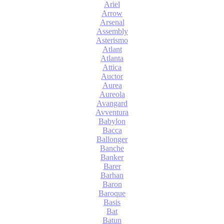
Ariel
Arrow
Arsenal
Assembly
Asterismo
Atlant
Atlanta
Attica
Auctor
Aurea
Aureola
Avangard
Avventura
Babylon
Bacca
Ballonger
Banche
Banker
Barer
Barhan
Baron
Baroque
Basis
Bat
Batun