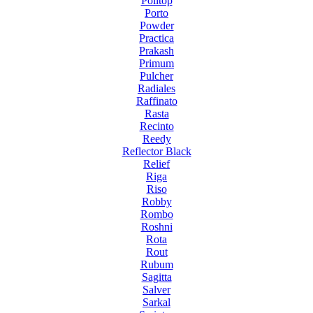
Politop
Porto
Powder
Practica
Prakash
Primum
Pulcher
Radiales
Raffinato
Rasta
Recinto
Reedy
Reflector Black
Relief
Riga
Riso
Robby
Rombo
Roshni
Rota
Rout
Rubum
Sagitta
Salver
Sarkal