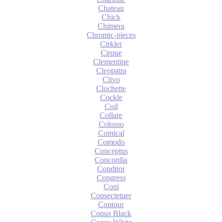
Chateau
Chick
Chimera
Chromic-pieces
Cirkler
Cirque
Clementine
Cleopatra
Clivo
Clochette
Cockle
Coil
Collare
Colosso
Comical
Comodo
Conceptus
Concordia
Conditor
Congress
Coni
Consectetuer
Contour
Conus Black