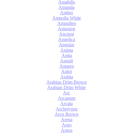
Amabilis
Amanda
Amber
Ampolla White
Ampullen
Amusing
Ancient
Angelica
Angular
Anima
Anita
Annuli
Antares
Aplot
Arabia
Arabian Drim Brown
Arabian Drim White
Arc
Arcanum
Arcata
Archetypus
Arcu Brown
Arena
Argo
Argos