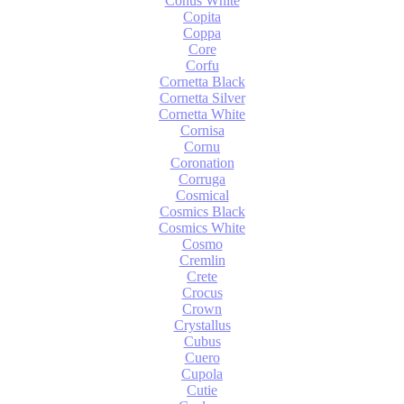
Conus White
Copita
Coppa
Core
Corfu
Cornetta Black
Cornetta Silver
Cornetta White
Cornisa
Cornu
Coronation
Corruga
Cosmical
Cosmics Black
Cosmics White
Cosmo
Cremlin
Crete
Crocus
Crown
Crystallus
Cubus
Cuero
Cupola
Cutie