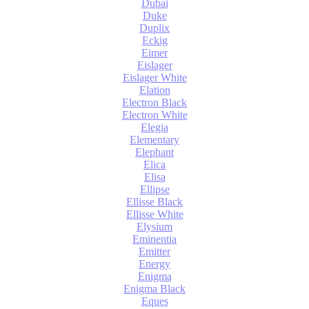
Dubai
Duke
Duplix
Eckig
Eimer
Eislager
Eislager White
Elation
Electron Black
Electron White
Elegia
Elementary
Elephant
Elica
Elisa
Ellipse
Ellisse Black
Ellisse White
Elysium
Eminentia
Emitter
Energy
Enigma
Enigma Black
Eques