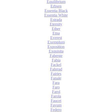
Equilibrium
Erbsen
Essentia Black
Essentia White
Estrada
Eternity
Ether
Etna
Everest
Exemplum
Exposition
Exquisita
Faberge
Fabia
Fackel
Fahrrad
Fairies
Fanale
Fara
Faro
Farol
Farola
Faucet
Favum
Federo