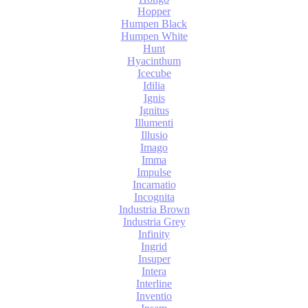
Hopper
Humpen Black
Humpen White
Hunt
Hyacinthum
Icecube
Idilia
Ignis
Ignitus
Illumenti
Illusio
Imago
Imma
Impulse
Incarnatio
Incognita
Industria Brown
Industria Grey
Infinity
Ingrid
Insuper
Intera
Interline
Inventio