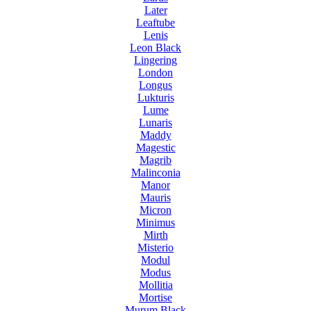
Later
Leaftube
Lenis
Leon Black
Lingering
London
Longus
Lukturis
Lume
Lunaris
Maddy
Magestic
Magrib
Malinconia
Manor
Mauris
Micron
Minimus
Mirth
Misterio
Modul
Modus
Mollitia
Mortise
Murum Black