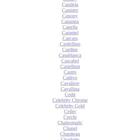
Candela
Canister
Canopy
Capanna
Capella
Caramel
Carcass
Cardellino
Cardine
Casablanca
Cascabel
Castellum
Castro
Cattivo
Cavaliere
Cavallina
Cedit
Celebrity Chrome
Celebrity Gold
Celler
Cerchi
Chainomatic
Chanel
Chapiteau
Charlotte