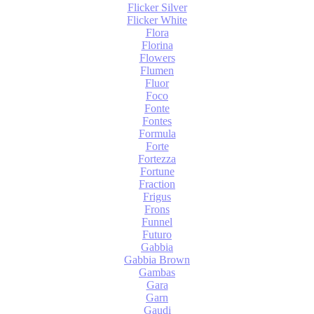
Flicker Silver
Flicker White
Flora
Florina
Flowers
Flumen
Fluor
Foco
Fonte
Fontes
Formula
Forte
Fortezza
Fortune
Fraction
Frigus
Frons
Funnel
Futuro
Gabbia
Gabbia Brown
Gambas
Gara
Garn
Gaudi