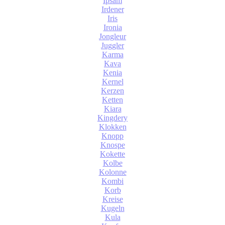
Ipsam
Irdener
Iris
Ironia
Jongleur
Juggler
Karma
Kava
Kenia
Kernel
Kerzen
Ketten
Kiara
Kingdery
Klokken
Knopp
Knospe
Kokette
Kolbe
Kolonne
Kombi
Korb
Kreise
Kugeln
Kula