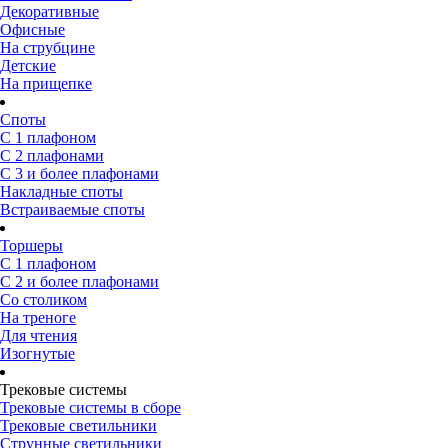
Декоративные
Офисные
На струбцине
Детские
На прищепке
Споты
С 1 плафоном
С 2 плафонами
С 3 и более плафонами
Накладные споты
Встраиваемые споты
Торшеры
С 1 плафоном
С 2 и более плафонами
Со столиком
На треноге
Для чтения
Изогнутые
Трековые системы
Трековые системы в сборе
Трековые светильники
Струнные светильники