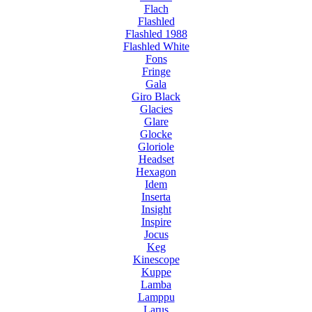
Flach
Flashled
Flashled 1988
Flashled White
Fons
Fringe
Gala
Giro Black
Glacies
Glare
Glocke
Gloriole
Headset
Hexagon
Idem
Inserta
Insight
Inspire
Jocus
Keg
Kinescope
Kuppe
Lamba
Lamppu
Larus