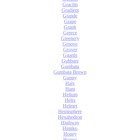
Gracilis
Gradient
Grande
Grape
Graph
Greece
Greenery
Groove
Grover
Guards
Gubbare
Gumbata
Gumbata Brown
Gunny
Halv
Hant
Helium
Helix
Helmet
Hemisphere
Hexahedron
Highway
Himiko
Honey
Hongo