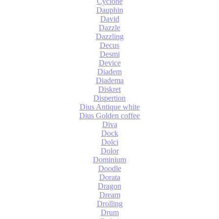
Cyclone
Dauphin
David
Dazzle
Dazzling
Decus
Desmi
Device
Diadem
Diadema
Diskret
Dispertion
Dius Antique white
Dius Golden coffee
Diva
Dock
Dolci
Dolor
Dominium
Doodle
Dorata
Dragon
Dream
Drolling
Drum