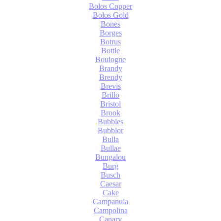
Bolos Copper
Bolos Gold
Bones
Borges
Botrus
Bottle
Boulogne
Brandy
Brendy
Brevis
Brillo
Bristol
Brook
Bubbles
Bubblor
Bulla
Bullae
Bungalou
Burg
Busch
Caesar
Cake
Campanula
Campolina
Canary