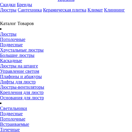
Скидки
Бренды
Люстры
Сантехника
Керамическая плитка
Климат
Клиннинг
Каталог Товаров
Люстры
Потолочные
Подвесные
Хрустальные люстры
Большие люстры
Каскадные
Люстры на штанге
Управление светом
Плафоны и абажуры
Лифты для люстр
Люстры-вентиляторы
Крепления для люстр
Основания для люстр
Светильники
Подвесные
Потолочные
Встраиваемые
Точечные