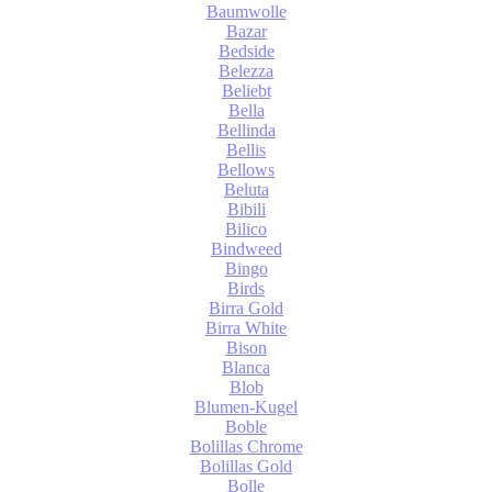
Baumwolle
Bazar
Bedside
Belezza
Beliebt
Bella
Bellinda
Bellis
Bellows
Beluta
Bibili
Bilico
Bindweed
Bingo
Birds
Birra Gold
Birra White
Bison
Blanca
Blob
Blumen-Kugel
Boble
Bolillas Chrome
Bolillas Gold
Bolle