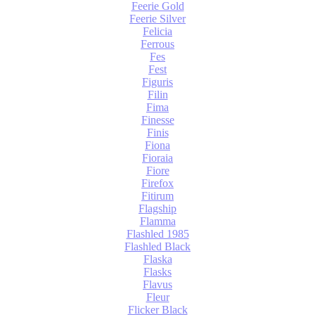
Feerie Gold
Feerie Silver
Felicia
Ferrous
Fes
Fest
Figuris
Filin
Fima
Finesse
Finis
Fiona
Fioraia
Fiore
Firefox
Fitirum
Flagship
Flamma
Flashled 1985
Flashled Black
Flaska
Flasks
Flavus
Fleur
Flicker Black