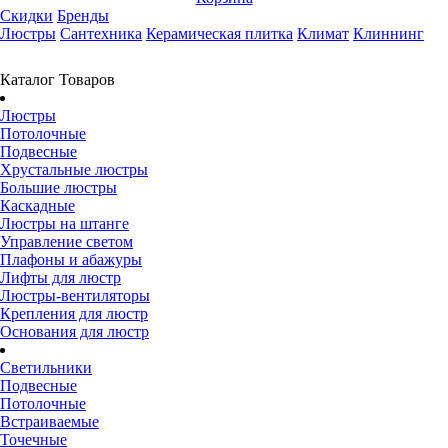
Скидки
Бренды
Люстры
Сантехника
Керамическая плитка
Климат
Клиннинг
Каталог Товаров
Люстры
Потолочные
Подвесные
Хрустальные люстры
Большие люстры
Каскадные
Люстры на штанге
Управление светом
Плафоны и абажуры
Лифты для люстр
Люстры-вентиляторы
Крепления для люстр
Основания для люстр
Светильники
Подвесные
Потолочные
Встраиваемые
Точечные