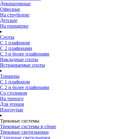
Декоративные
Офисные
На струбцине
Детские
На прищепке
Споты
С 1 плафоном
С 2 плафонами
С 3 и более плафонами
Накладные споты
Встраиваемые споты
Торшеры
С 1 плафоном
С 2 и более плафонами
Со столиком
На треноге
Для чтения
Изогнутые
Трековые системы
Трековые системы в сборе
Трековые светильники
Струнные светильники