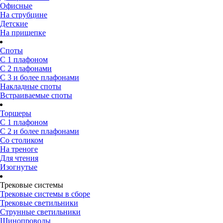
Офисные
На струбцине
Детские
На прищепке
Споты
С 1 плафоном
С 2 плафонами
С 3 и более плафонами
Накладные споты
Встраиваемые споты
Торшеры
С 1 плафоном
С 2 и более плафонами
Со столиком
На треноге
Для чтения
Изогнутые
Трековые системы
Трековые системы в сборе
Трековые светильники
Струнные светильники
Шинопроводы