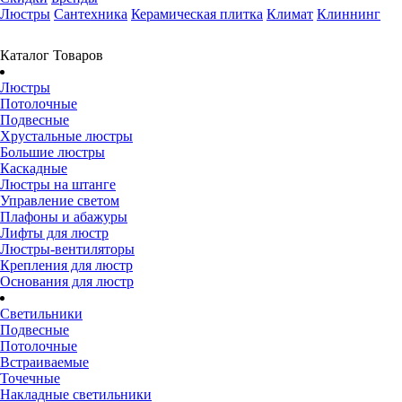
Люстры
Сантехника
Керамическая плитка
Климат
Клиннинг
Каталог Товаров
Люстры
Потолочные
Подвесные
Хрустальные люстры
Большие люстры
Каскадные
Люстры на штанге
Управление светом
Плафоны и абажуры
Лифты для люстр
Люстры-вентиляторы
Крепления для люстр
Основания для люстр
Светильники
Подвесные
Потолочные
Встраиваемые
Точечные
Накладные светильники