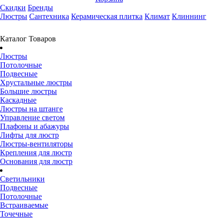
Скидки
Бренды
Люстры
Сантехника
Керамическая плитка
Климат
Клиннинг
Каталог Товаров
Люстры
Потолочные
Подвесные
Хрустальные люстры
Большие люстры
Каскадные
Люстры на штанге
Управление светом
Плафоны и абажуры
Лифты для люстр
Люстры-вентиляторы
Крепления для люстр
Основания для люстр
Светильники
Подвесные
Потолочные
Встраиваемые
Точечные