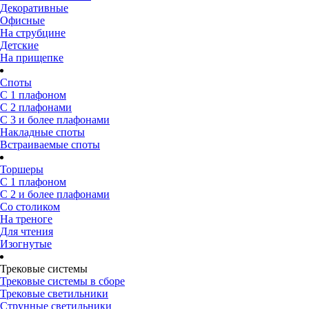
Декоративные
Офисные
На струбцине
Детские
На прищепке
Споты
С 1 плафоном
С 2 плафонами
С 3 и более плафонами
Накладные споты
Встраиваемые споты
Торшеры
С 1 плафоном
С 2 и более плафонами
Со столиком
На треноге
Для чтения
Изогнутые
Трековые системы
Трековые системы в сборе
Трековые светильники
Струнные светильники