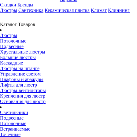
Скидки
Бренды
Люстры
Сантехника
Керамическая плитка
Климат
Клиннинг
Каталог Товаров
Люстры
Потолочные
Подвесные
Хрустальные люстры
Большие люстры
Каскадные
Люстры на штанге
Управление светом
Плафоны и абажуры
Лифты для люстр
Люстры-вентиляторы
Крепления для люстр
Основания для люстр
Светильники
Подвесные
Потолочные
Встраиваемые
Точечные