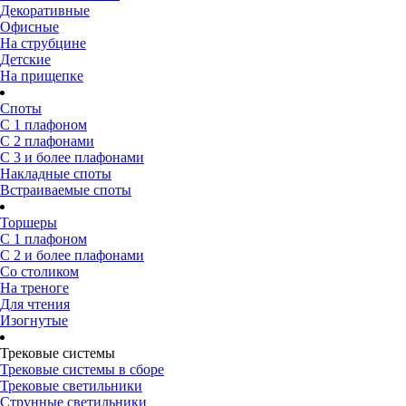
Декоративные
Офисные
На струбцине
Детские
На прищепке
Споты
С 1 плафоном
С 2 плафонами
С 3 и более плафонами
Накладные споты
Встраиваемые споты
Торшеры
С 1 плафоном
С 2 и более плафонами
Со столиком
На треноге
Для чтения
Изогнутые
Трековые системы
Трековые системы в сборе
Трековые светильники
Струнные светильники