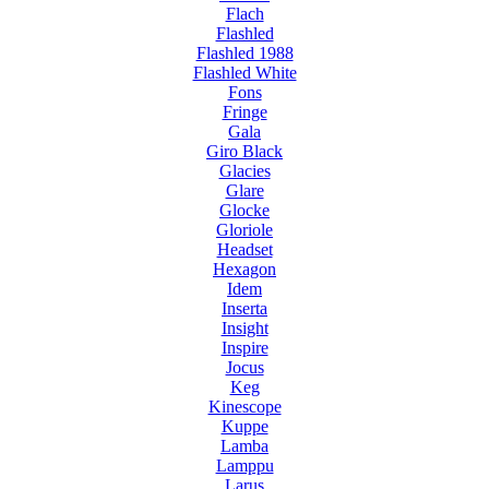
Flach
Flashled
Flashled 1988
Flashled White
Fons
Fringe
Gala
Giro Black
Glacies
Glare
Glocke
Gloriole
Headset
Hexagon
Idem
Inserta
Insight
Inspire
Jocus
Keg
Kinescope
Kuppe
Lamba
Lamppu
Larus