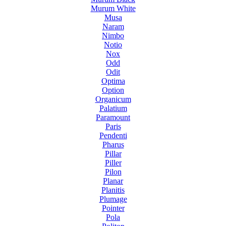
Murum White
Musa
Naram
Nimbo
Notio
Nox
Odd
Odit
Optima
Option
Organicum
Palatium
Paramount
Paris
Pendenti
Pharus
Pillar
Piller
Pilon
Planar
Planitis
Plumage
Pointer
Pola