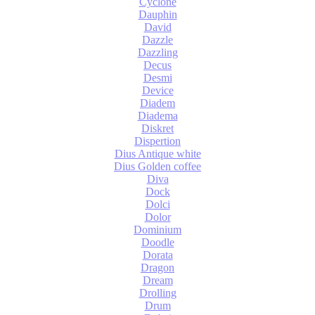
Cyclone
Dauphin
David
Dazzle
Dazzling
Decus
Desmi
Device
Diadem
Diadema
Diskret
Dispertion
Dius Antique white
Dius Golden coffee
Diva
Dock
Dolci
Dolor
Dominium
Doodle
Dorata
Dragon
Dream
Drolling
Drum