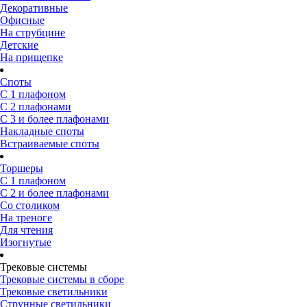
Декоративные
Офисные
На струбцине
Детские
На прищепке
Споты
С 1 плафоном
С 2 плафонами
С 3 и более плафонами
Накладные споты
Встраиваемые споты
Торшеры
С 1 плафоном
С 2 и более плафонами
Со столиком
На треноге
Для чтения
Изогнутые
Трековые системы
Трековые системы в сборе
Трековые светильники
Струнные светильники