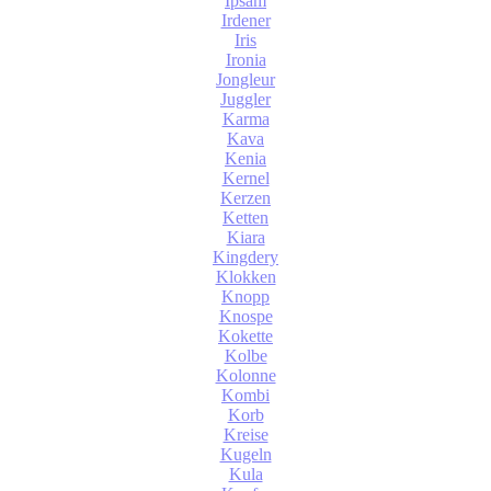
Ipsam
Irdener
Iris
Ironia
Jongleur
Juggler
Karma
Kava
Kenia
Kernel
Kerzen
Ketten
Kiara
Kingdery
Klokken
Knopp
Knospe
Kokette
Kolbe
Kolonne
Kombi
Korb
Kreise
Kugeln
Kula