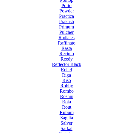
Politop
Porto
Powder
Practica
Prakash
Primum
Pulcher
Radiales
Raffinato
Rasta
Recinto
Reedy
Reflector Black
Relief
Riga
Riso
Robby
Rombo
Roshni
Rota
Rout
Rubum
Sagitta
Salver
Sarkal