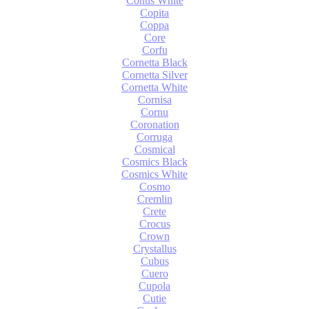
Conus White
Copita
Coppa
Core
Corfu
Cornetta Black
Cornetta Silver
Cornetta White
Cornisa
Cornu
Coronation
Corruga
Cosmical
Cosmics Black
Cosmics White
Cosmo
Cremlin
Crete
Crocus
Crown
Crystallus
Cubus
Cuero
Cupola
Cutie