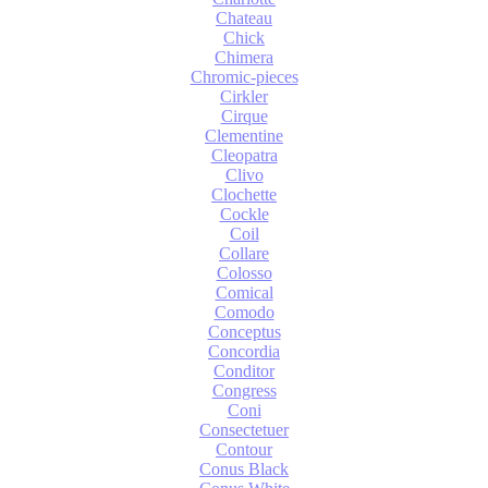
Chateau
Chick
Chimera
Chromic-pieces
Cirkler
Cirque
Clementine
Cleopatra
Clivo
Clochette
Cockle
Coil
Collare
Colosso
Comical
Comodo
Conceptus
Concordia
Conditor
Congress
Coni
Consectetuer
Contour
Conus Black