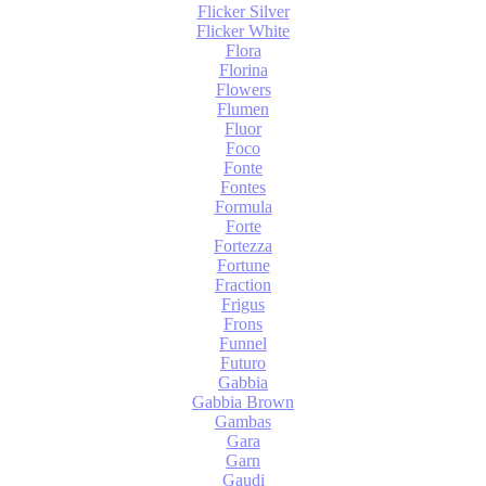
Flicker Silver
Flicker White
Flora
Florina
Flowers
Flumen
Fluor
Foco
Fonte
Fontes
Formula
Forte
Fortezza
Fortune
Fraction
Frigus
Frons
Funnel
Futuro
Gabbia
Gabbia Brown
Gambas
Gara
Garn
Gaudi