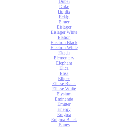
Dubai
Duke
Duplix
Eckig
Eimer
Eislager
Eislager White
Elation
Electron Black
Electron White
Elegia
Elementary
Elephant
Elica
Elisa
Ellipse
Ellisse Black
Ellisse White
Elysium
Eminentia
Emitter
Energy
Enigma
Enigma Black
Eques