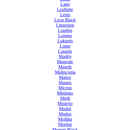
Later
Leaftube
Lenis
Leon Black
Lingering
London
Longus
Lukturis
Lume
Lunaris
Maddy
Magestic
Magrib
Malinconia
Manor
Mauris
Micron
Minimus
Mirth
Misterio
Modul
Modus
Mollitia
Mortise
Murum Black