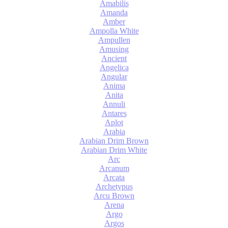
Amabilis
Amanda
Amber
Ampolla White
Ampullen
Amusing
Ancient
Angelica
Angular
Anima
Anita
Annuli
Antares
Aplot
Arabia
Arabian Drim Brown
Arabian Drim White
Arc
Arcanum
Arcata
Archetypus
Arcu Brown
Arena
Argo
Argos