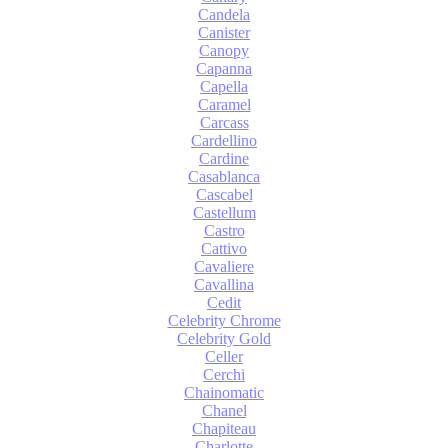
Candela
Canister
Canopy
Capanna
Capella
Caramel
Carcass
Cardellino
Cardine
Casablanca
Cascabel
Castellum
Castro
Cattivo
Cavaliere
Cavallina
Cedit
Celebrity Chrome
Celebrity Gold
Celler
Cerchi
Chainomatic
Chanel
Chapiteau
Charlotte