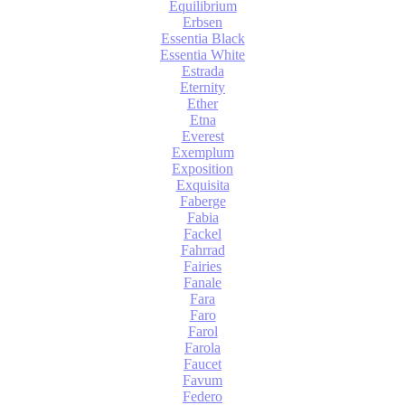
Equilibrium
Erbsen
Essentia Black
Essentia White
Estrada
Eternity
Ether
Etna
Everest
Exemplum
Exposition
Exquisita
Faberge
Fabia
Fackel
Fahrrad
Fairies
Fanale
Fara
Faro
Farol
Farola
Faucet
Favum
Federo