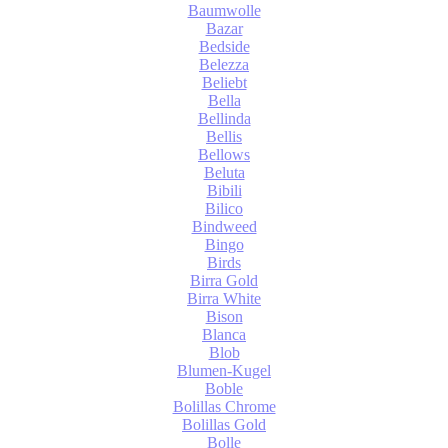
Baumwolle
Bazar
Bedside
Belezza
Beliebt
Bella
Bellinda
Bellis
Bellows
Beluta
Bibili
Bilico
Bindweed
Bingo
Birds
Birra Gold
Birra White
Bison
Blanca
Blob
Blumen-Kugel
Boble
Bolillas Chrome
Bolillas Gold
Bolle