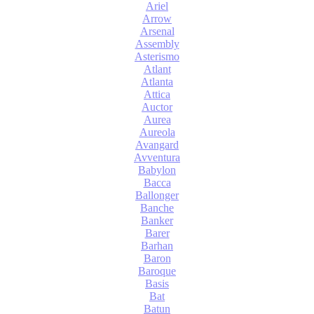
Ariel
Arrow
Arsenal
Assembly
Asterismo
Atlant
Atlanta
Attica
Auctor
Aurea
Aureola
Avangard
Avventura
Babylon
Bacca
Ballonger
Banche
Banker
Barer
Barhan
Baron
Baroque
Basis
Bat
Batun