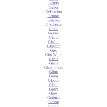
Gelido
Gelios
Gelsomino
Gemma
Germen
Geschosse
Gesso
Geyser
Giallo
Ginkoa
Girlande
Giro
Giro White
Gittus
Glans
Glass-pieces
Glimt
Globi
Globos
Gloke
Glory
Glow
Gnomes
Golem
Gordon