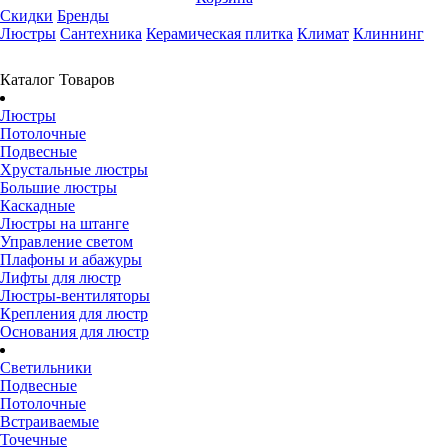
Скидки
Бренды
Люстры
Сантехника
Керамическая плитка
Климат
Клиннинг
Каталог Товаров
Люстры
Потолочные
Подвесные
Хрустальные люстры
Большие люстры
Каскадные
Люстры на штанге
Управление светом
Плафоны и абажуры
Лифты для люстр
Люстры-вентиляторы
Крепления для люстр
Основания для люстр
Светильники
Подвесные
Потолочные
Встраиваемые
Точечные