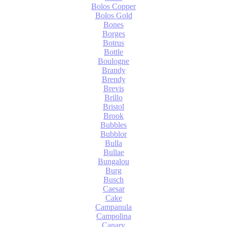
Bolos Copper
Bolos Gold
Bones
Borges
Botrus
Bottle
Boulogne
Brandy
Brendy
Brevis
Brillo
Bristol
Brook
Bubbles
Bubblor
Bulla
Bullae
Bungalou
Burg
Busch
Caesar
Cake
Campanula
Campolina
Canary