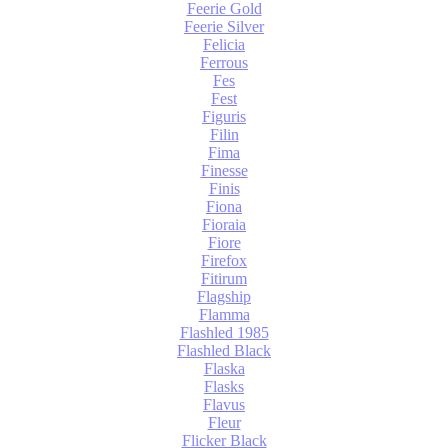
Feerie Gold
Feerie Silver
Felicia
Ferrous
Fes
Fest
Figuris
Filin
Fima
Finesse
Finis
Fiona
Fioraia
Fiore
Firefox
Fitirum
Flagship
Flamma
Flashled 1985
Flashled Black
Flaska
Flasks
Flavus
Fleur
Flicker Black