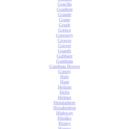
Gracilis
Gradient
Grande
Grape
Graph
Greece
Greenery
Groove
Grover
Guards
Gubbare
Gumbata
Gumbata Brown
Gunny
Halv
Hant
Helium
Helix
Helmet
Hemisphere
Hexahedron
Highway
Himiko
Honey
Hongo