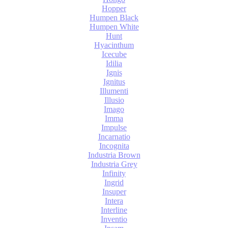
Hopper
Humpen Black
Humpen White
Hunt
Hyacinthum
Icecube
Idilia
Ignis
Ignitus
Illumenti
Illusio
Imago
Imma
Impulse
Incarnatio
Incognita
Industria Brown
Industria Grey
Infinity
Ingrid
Insuper
Intera
Interline
Inventio