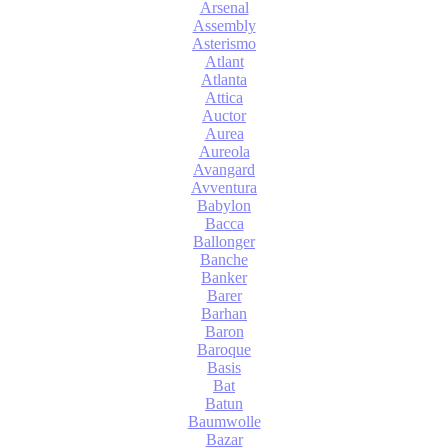
Arsenal
Assembly
Asterismo
Atlant
Atlanta
Attica
Auctor
Aurea
Aureola
Avangard
Avventura
Babylon
Bacca
Ballonger
Banche
Banker
Barer
Barhan
Baron
Baroque
Basis
Bat
Batun
Baumwolle
Bazar