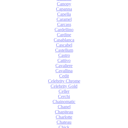
Canopy
Capanna
Capella
Caramel
Carcass
Cardellino
Cardine
Casablanca
Cascabel
Castellum
Castro
Cattivo
Cavaliere
Cavallina
Cedit
Celebrity Chrome
Celebrity Gold
Celler
Cerchi
Chainomatic
Chanel
Chapiteau
Charlotte
Chateau
Chick