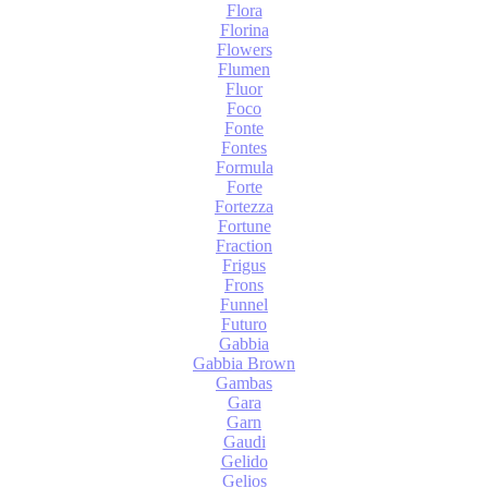
Flora
Florina
Flowers
Flumen
Fluor
Foco
Fonte
Fontes
Formula
Forte
Fortezza
Fortune
Fraction
Frigus
Frons
Funnel
Futuro
Gabbia
Gabbia Brown
Gambas
Gara
Garn
Gaudi
Gelido
Gelios