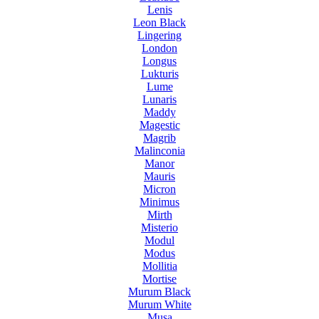
Lenis
Leon Black
Lingering
London
Longus
Lukturis
Lume
Lunaris
Maddy
Magestic
Magrib
Malinconia
Manor
Mauris
Micron
Minimus
Mirth
Misterio
Modul
Modus
Mollitia
Mortise
Murum Black
Murum White
Musa