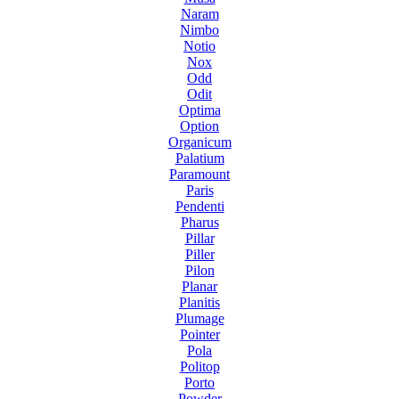
Naram
Nimbo
Notio
Nox
Odd
Odit
Optima
Option
Organicum
Palatium
Paramount
Paris
Pendenti
Pharus
Pillar
Piller
Pilon
Planar
Planitis
Plumage
Pointer
Pola
Politop
Porto
Powder