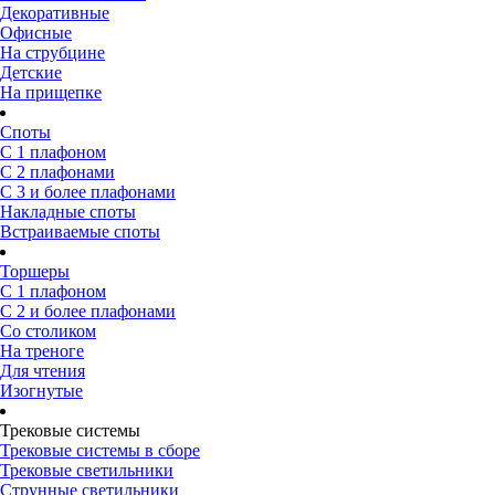
Декоративные
Офисные
На струбцине
Детские
На прищепке
Споты
С 1 плафоном
С 2 плафонами
С 3 и более плафонами
Накладные споты
Встраиваемые споты
Торшеры
С 1 плафоном
С 2 и более плафонами
Со столиком
На треноге
Для чтения
Изогнутые
Трековые системы
Трековые системы в сборе
Трековые светильники
Струнные светильники