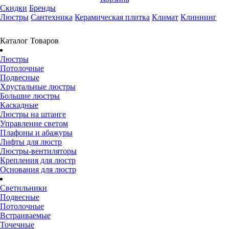
Скидки
Бренды
Люстры
Сантехника
Керамическая плитка
Климат
Клиннинг
Каталог Товаров
Люстры
Потолочные
Подвесные
Хрустальные люстры
Большие люстры
Каскадные
Люстры на штанге
Управление светом
Плафоны и абажуры
Лифты для люстр
Люстры-вентиляторы
Крепления для люстр
Основания для люстр
Светильники
Подвесные
Потолочные
Встраиваемые
Точечные