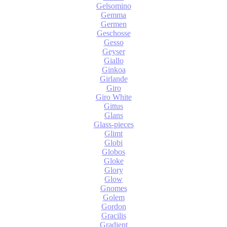
Gelsomino
Gemma
Germen
Geschosse
Gesso
Geyser
Giallo
Ginkoa
Girlande
Giro
Giro White
Gittus
Glans
Glass-pieces
Glimt
Globi
Globos
Gloke
Glory
Glow
Gnomes
Golem
Gordon
Gracilis
Gradient