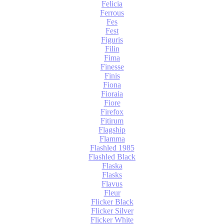
Felicia
Ferrous
Fes
Fest
Figuris
Filin
Fima
Finesse
Finis
Fiona
Fioraia
Fiore
Firefox
Fitirum
Flagship
Flamma
Flashled 1985
Flashled Black
Flaska
Flasks
Flavus
Fleur
Flicker Black
Flicker Silver
Flicker White