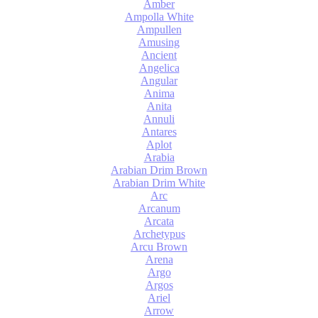
Amber
Ampolla White
Ampullen
Amusing
Ancient
Angelica
Angular
Anima
Anita
Annuli
Antares
Aplot
Arabia
Arabian Drim Brown
Arabian Drim White
Arc
Arcanum
Arcata
Archetypus
Arcu Brown
Arena
Argo
Argos
Ariel
Arrow