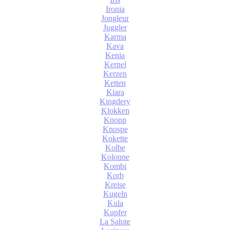
Ironia
Jongleur
Juggler
Karma
Kava
Kenia
Kernel
Kerzen
Ketten
Kiara
Kingdery
Klokken
Knopp
Knospe
Kokette
Kolbe
Kolonne
Kombi
Korb
Kreise
Kugeln
Kula
Kupfer
La Salute