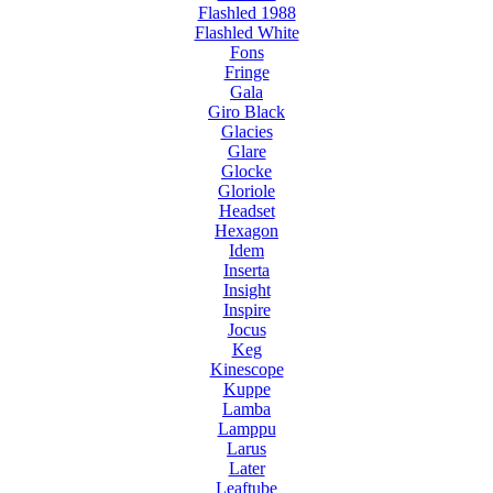
Flashled 1988
Flashled White
Fons
Fringe
Gala
Giro Black
Glacies
Glare
Glocke
Gloriole
Headset
Hexagon
Idem
Inserta
Insight
Inspire
Jocus
Keg
Kinescope
Kuppe
Lamba
Lamppu
Larus
Later
Leaftube