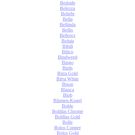
Bedside
Belezza
Beliebt
Bella
Bellinda
Bellis
Bellows
Beluta
Bibili
Bilico
Bindweed
Bingo
Birds
Birra Gold
Birra White
Bison
Blanca
Blob
Blumen-Kugel
Boble
Bolillas Chrome
Bolillas Gold
Bolle
Bolos Copper
Bolos Gold