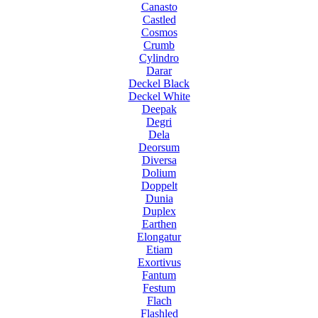
Canasto
Castled
Cosmos
Crumb
Cylindro
Darar
Deckel Black
Deckel White
Deepak
Degri
Dela
Deorsum
Diversa
Dolium
Doppelt
Dunia
Duplex
Earthen
Elongatur
Etiam
Exortivus
Fantum
Festum
Flach
Flashled