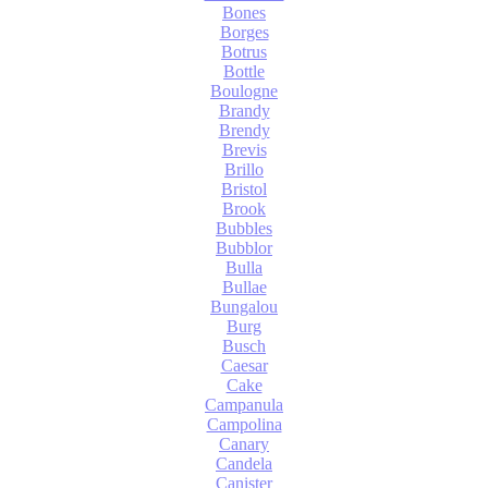
Bones
Borges
Botrus
Bottle
Boulogne
Brandy
Brendy
Brevis
Brillo
Bristol
Brook
Bubbles
Bubblor
Bulla
Bullae
Bungalou
Burg
Busch
Caesar
Cake
Campanula
Campolina
Canary
Candela
Canister