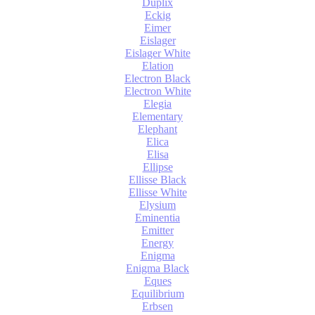
Duplix
Eckig
Eimer
Eislager
Eislager White
Elation
Electron Black
Electron White
Elegia
Elementary
Elephant
Elica
Elisa
Ellipse
Ellisse Black
Ellisse White
Elysium
Eminentia
Emitter
Energy
Enigma
Enigma Black
Eques
Equilibrium
Erbsen