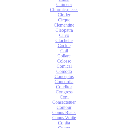
Chimera
Chromic-pieces
Cirkler
Cirque
Clementine
Cleopatra
Clivo
Clochette
Cockle
Coil
Collare
Colosso
Comical
Comodo
Conceptus
Concordia
Conditor
Congress
Coni
Consectetuer
Contour
Conus Black
Conus White
Copita
Coppa