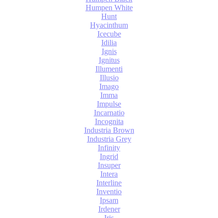
Humpen White
Hunt
Hyacinthum
Icecube
Idilia
Ignis
Ignitus
Illumenti
Illusio
Imago
Imma
Impulse
Incarnatio
Incognita
Industria Brown
Industria Grey
Infinity
Ingrid
Insuper
Intera
Interline
Inventio
Ipsam
Irdener
Iris