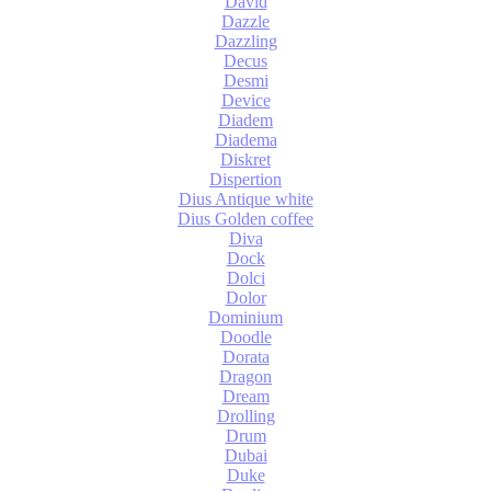
David
Dazzle
Dazzling
Decus
Desmi
Device
Diadem
Diadema
Diskret
Dispertion
Dius Antique white
Dius Golden coffee
Diva
Dock
Dolci
Dolor
Dominium
Doodle
Dorata
Dragon
Dream
Drolling
Drum
Dubai
Duke