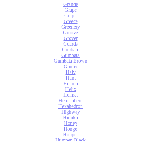
Grande
Grape
Graph
Greece
Greenery
Groove
Grover
Guards
Gubbare
Gumbata
Gumbata Brown
Gunny
Halv
Hant
Helium
Helix
Helmet
Hemisphere
Hexahedron
Highway
Himiko
Honey
Hongo
Hopper
Humpen Black