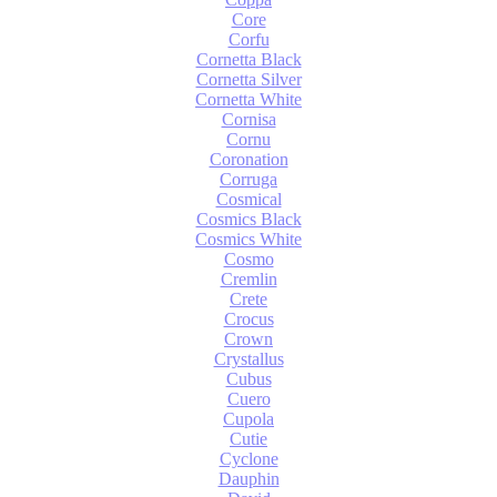
Core
Corfu
Cornetta Black
Cornetta Silver
Cornetta White
Cornisa
Cornu
Coronation
Corruga
Cosmical
Cosmics Black
Cosmics White
Cosmo
Cremlin
Crete
Crocus
Crown
Crystallus
Cubus
Cuero
Cupola
Cutie
Cyclone
Dauphin