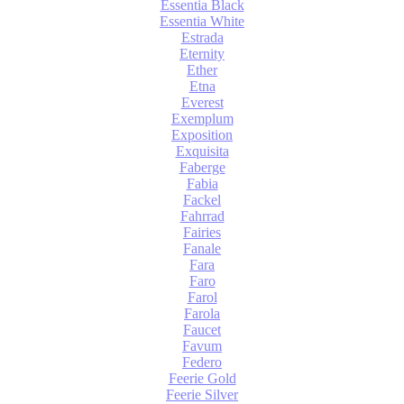
Essentia Black
Essentia White
Estrada
Eternity
Ether
Etna
Everest
Exemplum
Exposition
Exquisita
Faberge
Fabia
Fackel
Fahrrad
Fairies
Fanale
Fara
Faro
Farol
Farola
Faucet
Favum
Federo
Feerie Gold
Feerie Silver