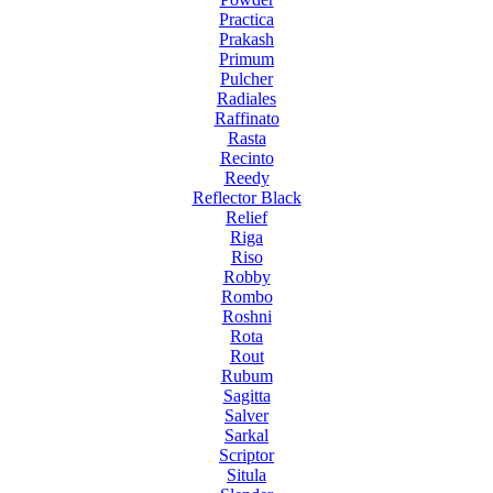
Practica
Prakash
Primum
Pulcher
Radiales
Raffinato
Rasta
Recinto
Reedy
Reflector Black
Relief
Riga
Riso
Robby
Rombo
Roshni
Rota
Rout
Rubum
Sagitta
Salver
Sarkal
Scriptor
Situla