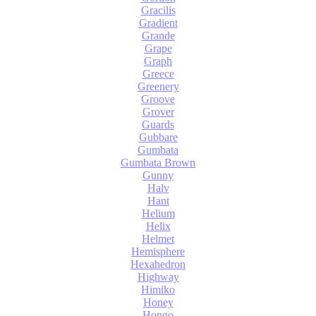
Gracilis
Gradient
Grande
Grape
Graph
Greece
Greenery
Groove
Grover
Guards
Gubbare
Gumbata
Gumbata Brown
Gunny
Halv
Hant
Helium
Helix
Helmet
Hemisphere
Hexahedron
Highway
Himiko
Honey
Hongo