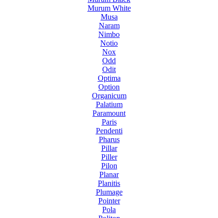
Murum White
Musa
Naram
Nimbo
Notio
Nox
Odd
Odit
Optima
Option
Organicum
Palatium
Paramount
Paris
Pendenti
Pharus
Pillar
Piller
Pilon
Planar
Planitis
Plumage
Pointer
Pola