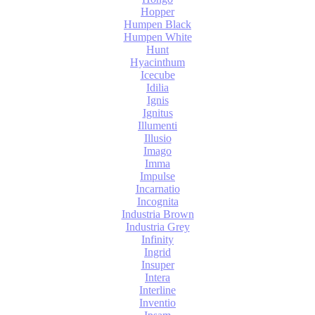
Hopper
Humpen Black
Humpen White
Hunt
Hyacinthum
Icecube
Idilia
Ignis
Ignitus
Illumenti
Illusio
Imago
Imma
Impulse
Incarnatio
Incognita
Industria Brown
Industria Grey
Infinity
Ingrid
Insuper
Intera
Interline
Inventio