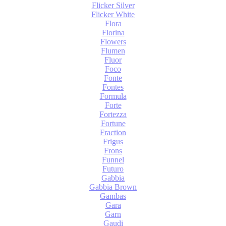
Flicker Silver
Flicker White
Flora
Florina
Flowers
Flumen
Fluor
Foco
Fonte
Fontes
Formula
Forte
Fortezza
Fortune
Fraction
Frigus
Frons
Funnel
Futuro
Gabbia
Gabbia Brown
Gambas
Gara
Garn
Gaudi