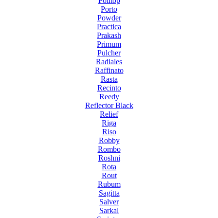
Politop
Porto
Powder
Practica
Prakash
Primum
Pulcher
Radiales
Raffinato
Rasta
Recinto
Reedy
Reflector Black
Relief
Riga
Riso
Robby
Rombo
Roshni
Rota
Rout
Rubum
Sagitta
Salver
Sarkal