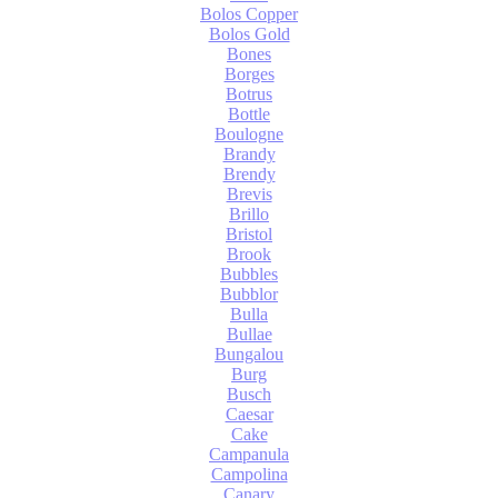
Bolos Copper
Bolos Gold
Bones
Borges
Botrus
Bottle
Boulogne
Brandy
Brendy
Brevis
Brillo
Bristol
Brook
Bubbles
Bubblor
Bulla
Bullae
Bungalou
Burg
Busch
Caesar
Cake
Campanula
Campolina
Canary