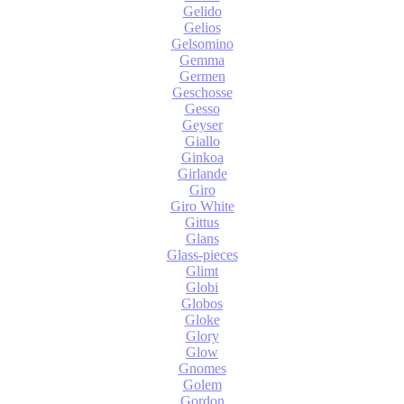
Gelido
Gelios
Gelsomino
Gemma
Germen
Geschosse
Gesso
Geyser
Giallo
Ginkoa
Girlande
Giro
Giro White
Gittus
Glans
Glass-pieces
Glimt
Globi
Globos
Gloke
Glory
Glow
Gnomes
Golem
Gordon