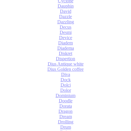
Cyclone
Dauphin
David
Dazzle
Dazzling
Decus
Desmi
Device
Diadem
Diadema
Diskret
Dispertion
Dius Antique white
Dius Golden coffee
Diva
Dock
Dolci
Dolor
Dominium
Doodle
Dorata
Dragon
Dream
Drolling
Drum