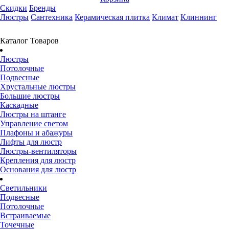
Скидки
Бренды
Люстры
Сантехника
Керамическая плитка
Климат
Клиннинг
Каталог Товаров
Люстры
Потолочные
Подвесные
Хрустальные люстры
Большие люстры
Каскадные
Люстры на штанге
Управление светом
Плафоны и абажуры
Лифты для люстр
Люстры-вентиляторы
Крепления для люстр
Основания для люстр
Светильники
Подвесные
Потолочные
Встраиваемые
Точечные