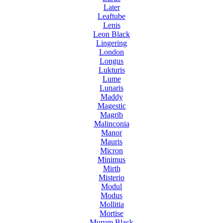
Later
Leaftube
Lenis
Leon Black
Lingering
London
Longus
Lukturis
Lume
Lunaris
Maddy
Magestic
Magrib
Malinconia
Manor
Mauris
Micron
Minimus
Mirth
Misterio
Modul
Modus
Mollitia
Mortise
Murum Black