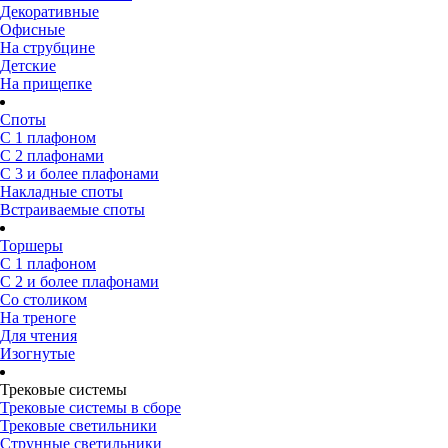
Декоративные
Офисные
На струбцине
Детские
На прищепке
Споты
С 1 плафоном
С 2 плафонами
С 3 и более плафонами
Накладные споты
Встраиваемые споты
Торшеры
С 1 плафоном
С 2 и более плафонами
Со столиком
На треноге
Для чтения
Изогнутые
Трековые системы
Трековые системы в сборе
Трековые светильники
Струнные светильники