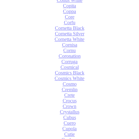
Conus White
Copita
Coppa
Core
Corfu
Cornetta Black
Cornetta Silver
Cornetta White
Cornisa
Cornu
Coronation
Corruga
Cosmical
Cosmics Black
Cosmics White
Cosmo
Cremlin
Crete
Crocus
Crown
Crystallus
Cubus
Cuero
Cupola
Cutie