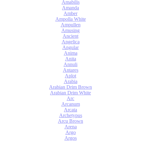
Amabilis
Amanda
Amber
Ampolla White
Ampullen
Amusing
Ancient
Angelica
Angular
Anima
Anita
Annuli
Antares
Aplot
Arabia
Arabian Drim Brown
Arabian Drim White
Arc
Arcanum
Arcata
Archetypus
Arcu Brown
Arena
Argo
Argos