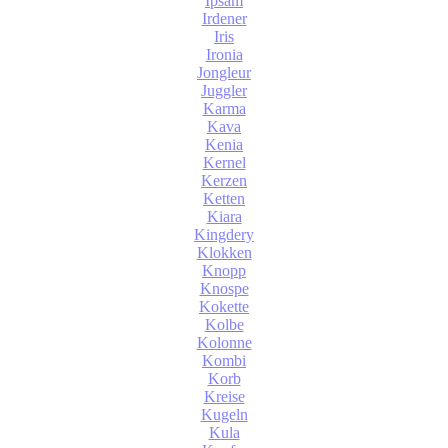
Ipsam
Irdener
Iris
Ironia
Jongleur
Juggler
Karma
Kava
Kenia
Kernel
Kerzen
Ketten
Kiara
Kingdery
Klokken
Knopp
Knospe
Kokette
Kolbe
Kolonne
Kombi
Korb
Kreise
Kugeln
Kula