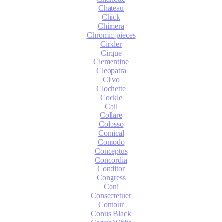
Chateau
Chick
Chimera
Chromic-pieces
Cirkler
Cirque
Clementine
Cleopatra
Clivo
Clochette
Cockle
Coil
Collare
Colosso
Comical
Comodo
Conceptus
Concordia
Conditor
Congress
Coni
Consectetuer
Contour
Conus Black