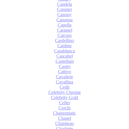
Candela
Canister
Canopy
Capanna
Capella
Caramel
Carcass
Cardellino
Cardine
Casablanca
Cascabel
Castellum
Castro
Cattivo
Cavaliere
Cavallina
Cedit
Celebrity Chrome
Celebrity Gold
Celler
Cerchi
Chainomatic
Chanel
Chapiteau
Charlotte