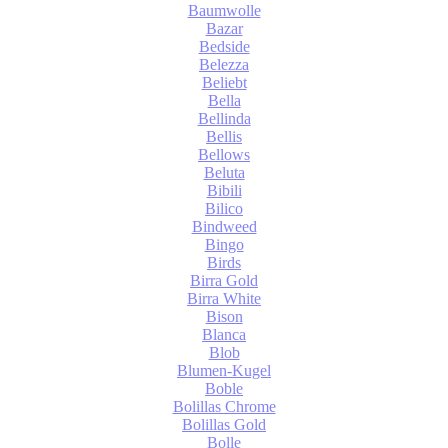
Baumwolle
Bazar
Bedside
Belezza
Beliebt
Bella
Bellinda
Bellis
Bellows
Beluta
Bibili
Bilico
Bindweed
Bingo
Birds
Birra Gold
Birra White
Bison
Blanca
Blob
Blumen-Kugel
Boble
Bolillas Chrome
Bolillas Gold
Bolle