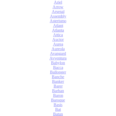
Ariel
Arrow
Arsenal
Assembly
Asterismo
Atlant
Atlanta
Attica
Auctor
Aurea
Aureola
Avangard
Avventura
Babylon
Bacca
Ballonger
Banche
Banker
Barer
Barhan
Baron
Baroque
Basis
Bat
Batun