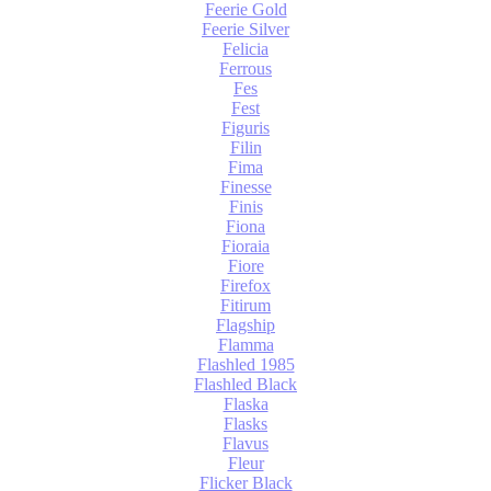
Feerie Gold
Feerie Silver
Felicia
Ferrous
Fes
Fest
Figuris
Filin
Fima
Finesse
Finis
Fiona
Fioraia
Fiore
Firefox
Fitirum
Flagship
Flamma
Flashled 1985
Flashled Black
Flaska
Flasks
Flavus
Fleur
Flicker Black