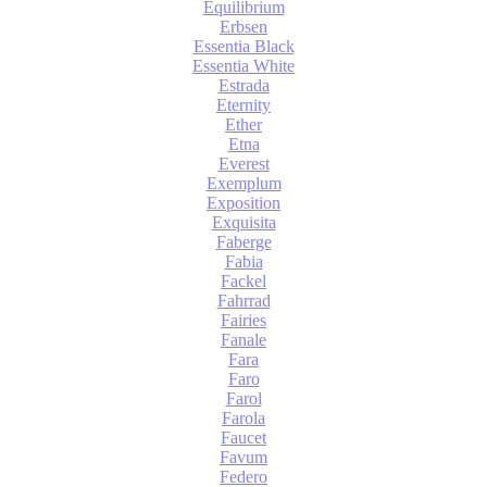
Equilibrium
Erbsen
Essentia Black
Essentia White
Estrada
Eternity
Ether
Etna
Everest
Exemplum
Exposition
Exquisita
Faberge
Fabia
Fackel
Fahrrad
Fairies
Fanale
Fara
Faro
Farol
Farola
Faucet
Favum
Federo