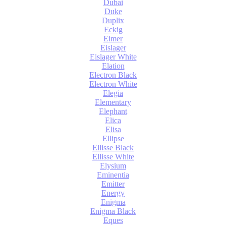
Dubai
Duke
Duplix
Eckig
Eimer
Eislager
Eislager White
Elation
Electron Black
Electron White
Elegia
Elementary
Elephant
Elica
Elisa
Ellipse
Ellisse Black
Ellisse White
Elysium
Eminentia
Emitter
Energy
Enigma
Enigma Black
Eques