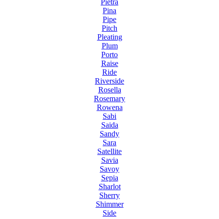
Pietra
Pina
Pipe
Pitch
Pleating
Plum
Porto
Raise
Ride
Riverside
Rosella
Rosemary
Rowena
Sabi
Saida
Sandy
Sara
Satellite
Savia
Savoy
Sepia
Sharlot
Sherry
Shimmer
Side