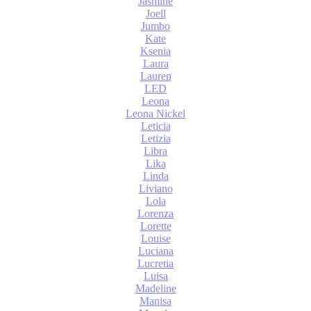
Jasmine
Joell
Jumbo
Kate
Ksenia
Laura
Lauren
LED
Leona
Leona Nickel
Leticia
Letizia
Libra
Lika
Linda
Liviano
Lola
Lorenza
Lorette
Louise
Luciana
Lucretia
Luisa
Madeline
Manisa