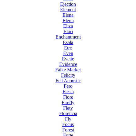
Ejection
Element
Elena
Eleon
Eliza
Elori
Enchantment
Esala
Etro
Even
Evette
Evidence
Falke Market
Felicity
Felt Acoustic
Fero
Fiesta
Fiore
Firefly
Flaty
Florencia
Fly
Focus
Forest
Forte