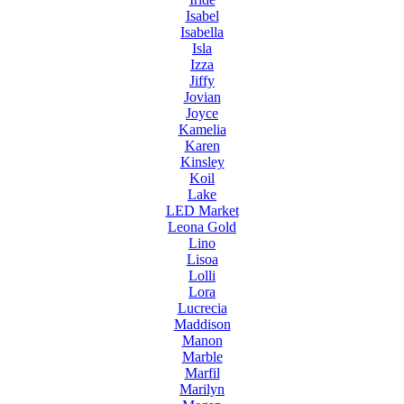
Isabel
Isabella
Isla
Izza
Jiffy
Jovian
Joyce
Kamelia
Karen
Kinsley
Koil
Lake
LED Market
Leona Gold
Lino
Lisoa
Lolli
Lora
Lucrecia
Maddison
Manon
Marble
Marfil
Marilyn