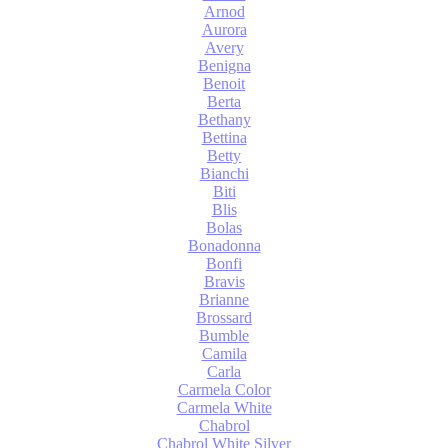
Arnod
Aurora
Avery
Benigna
Benoit
Berta
Bethany
Bettina
Betty
Bianchi
Biti
Blis
Bolas
Bonadonna
Bonfi
Bravis
Brianne
Brossard
Bumble
Camila
Carla
Carmela Color
Carmela White
Chabrol
Chabrol White Silver