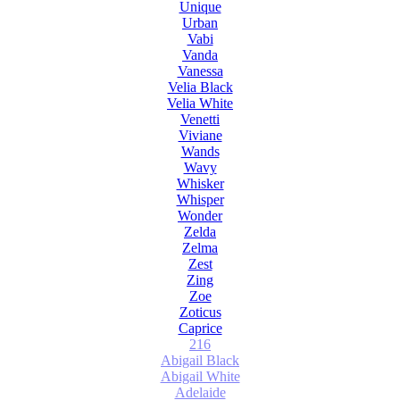
Unique
Urban
Vabi
Vanda
Vanessa
Velia Black
Velia White
Venetti
Viviane
Wands
Wavy
Whisker
Whisper
Wonder
Zelda
Zelma
Zest
Zing
Zoe
Zoticus
Сaprice
216
Abigail Black
Abigail White
Adelaide