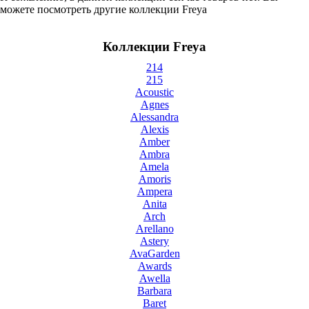
можете посмотреть другие коллекции Freya
Коллекции Freya
214
215
Acoustic
Agnes
Alessandra
Alexis
Amber
Ambra
Amela
Amoris
Ampera
Anita
Arch
Arellano
Astery
AvaGarden
Awards
Awella
Barbara
Baret