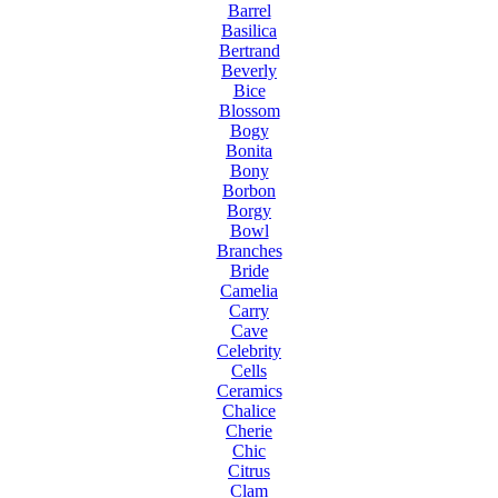
Barrel
Basilica
Bertrand
Beverly
Bice
Blossom
Bogy
Bonita
Bony
Borbon
Borgy
Bowl
Branches
Bride
Camelia
Carry
Cave
Celebrity
Cells
Ceramics
Chalice
Cherie
Chic
Citrus
Clam