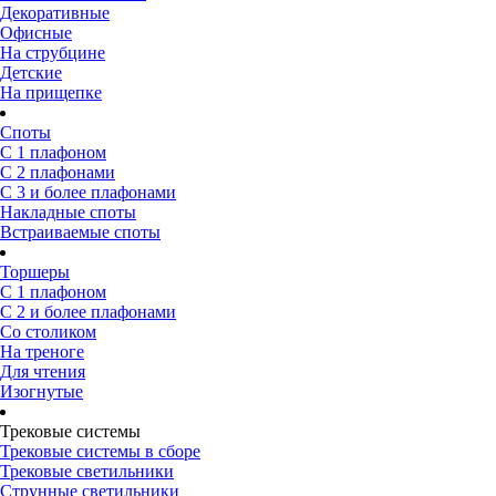
Декоративные
Офисные
На струбцине
Детские
На прищепке
Споты
С 1 плафоном
С 2 плафонами
С 3 и более плафонами
Накладные споты
Встраиваемые споты
Торшеры
С 1 плафоном
С 2 и более плафонами
Со столиком
На треноге
Для чтения
Изогнутые
Трековые системы
Трековые системы в сборе
Трековые светильники
Струнные светильники