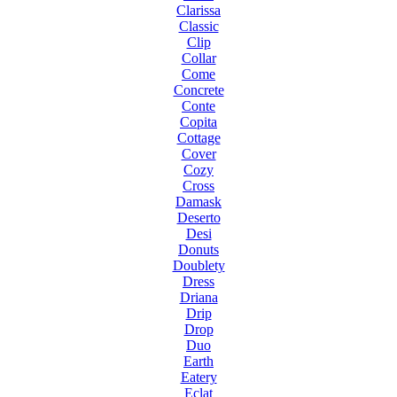
Clarissa
Classic
Clip
Collar
Come
Concrete
Conte
Copita
Cottage
Cover
Cozy
Cross
Damask
Deserto
Desi
Donuts
Doublety
Dress
Driana
Drip
Drop
Duo
Earth
Eatery
Eclat