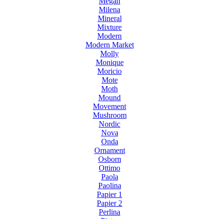
Megan
Milena
Mineral
Mixture
Modern
Modern Market
Molly
Monique
Moricio
Mote
Moth
Mound
Movement
Mushroom
Nordic
Nova
Onda
Ornament
Osborn
Ottimo
Paola
Paolina
Papier 1
Papier 2
Perlina