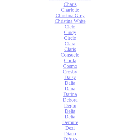
Charis
Charlotte
Christina Grey
Christina White
Ciclo
Cindy
Circle
Clara
Claris
Consuelo
Corda
Cosmo
Crosby
Daisy
Dalia
Dana
Darina
Debora
Degni
Delia
Delta
Demure
Dezi
Diana
Difuso