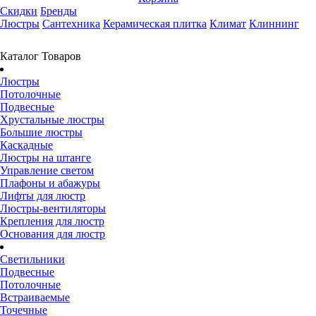
Скидки
Бренды
Люстры
Сантехника
Керамическая плитка
Климат
Клиннинг
Каталог Товаров
Люстры
Потолочные
Подвесные
Хрустальные люстры
Большие люстры
Каскадные
Люстры на штанге
Управление светом
Плафоны и абажуры
Лифты для люстр
Люстры-вентиляторы
Крепления для люстр
Основания для люстр
Светильники
Подвесные
Потолочные
Встраиваемые
Точечные