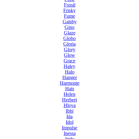
Fossil
Frisky
Fume
Gatsby
Gino
Glaze
Globo
Gloria
Glory
Glow
Grace
Haley
Halo
Hanger
Harmonie
Hats
Helen
Herbert
Hloya
Ibbi
Ida
Idol
Impulse
Inessa
Iride