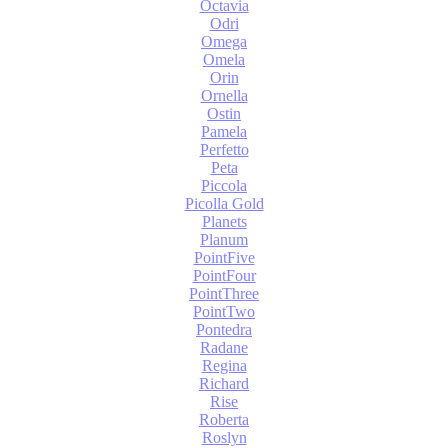
Octavia
Odri
Omega
Omela
Orin
Ornella
Ostin
Pamela
Perfetto
Peta
Piccola
Picolla Gold
Planets
Planum
PointFive
PointFour
PointThree
PointTwo
Pontedra
Radane
Regina
Richard
Rise
Roberta
Roslyn