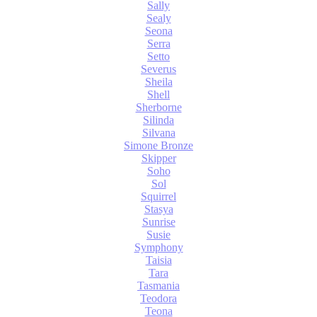
Sally
Sealy
Seona
Serra
Setto
Severus
Sheila
Shell
Sherborne
Silinda
Silvana
Simone Bronze
Skipper
Soho
Sol
Squirrel
Stasya
Sunrise
Susie
Symphony
Taisia
Tara
Tasmania
Teodora
Teona