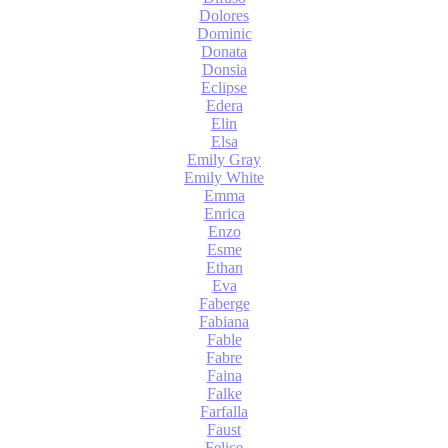
Dolores
Dominic
Donata
Donsia
Eclipse
Edera
Elin
Elsa
Emily Gray
Emily White
Emma
Enrica
Enzo
Esme
Ethan
Eva
Faberge
Fabiana
Fable
Fabre
Faina
Falke
Farfalla
Faust
Felice