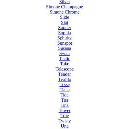
Silvia
Simone Champagne
Simone Chrome
Slide
Slot
Sonder
Sophia
Sphirity
Sunspot
Susana
Swan
Tactic
Take
Telescope
Tender
Teofilo
Tesse
Tiana
Tida
Tier
Tina
Tower
True
Twisty
Una