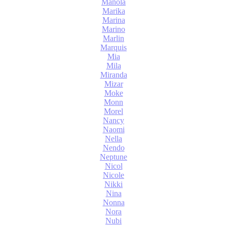
Manola
Marika
Marina
Marino
Marlin
Marquis
Mia
Mila
Miranda
Mizar
Moke
Monn
Morel
Nancy
Naomi
Nella
Nendo
Neptune
Nicol
Nicole
Nikki
Nina
Nonna
Nora
Nubi