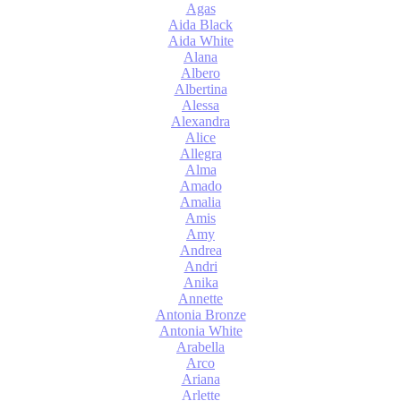
Agas
Aida Black
Aida White
Alana
Albero
Albertina
Alessa
Alexandra
Alice
Allegra
Alma
Amado
Amalia
Amis
Amy
Andrea
Andri
Anika
Annette
Antonia Bronze
Antonia White
Arabella
Arco
Ariana
Arlette