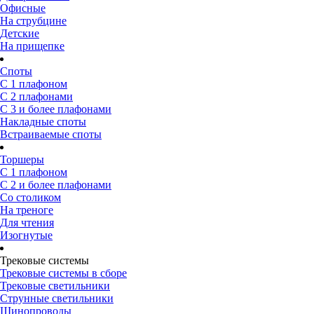
Офисные
На струбцине
Детские
На прищепке
Споты
С 1 плафоном
С 2 плафонами
С 3 и более плафонами
Накладные споты
Встраиваемые споты
Торшеры
С 1 плафоном
С 2 и более плафонами
Со столиком
На треноге
Для чтения
Изогнутые
Трековые системы
Трековые системы в сборе
Трековые светильники
Струнные светильники
Шинопроводы