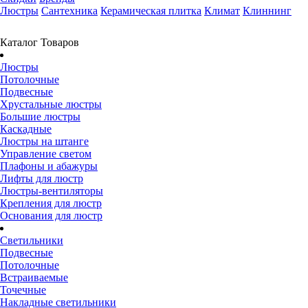
Люстры
Сантехника
Керамическая плитка
Климат
Клиннинг
Каталог Товаров
Люстры
Потолочные
Подвесные
Хрустальные люстры
Большие люстры
Каскадные
Люстры на штанге
Управление светом
Плафоны и абажуры
Лифты для люстр
Люстры-вентиляторы
Крепления для люстр
Основания для люстр
Светильники
Подвесные
Потолочные
Встраиваемые
Точечные
Накладные светильники