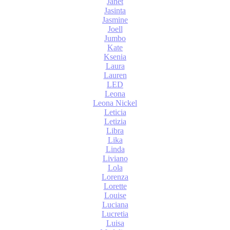
Janet
Jasinta
Jasmine
Joell
Jumbo
Kate
Ksenia
Laura
Lauren
LED
Leona
Leona Nickel
Leticia
Letizia
Libra
Lika
Linda
Liviano
Lola
Lorenza
Lorette
Louise
Luciana
Lucretia
Luisa