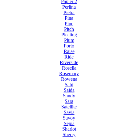
Papier 2
Perlina
Pietra
Pina
Pipe
Pitch
Pleating
Plum
Porto
Raise
Ride
Riverside
Rosella
Rosemary
Rowena
Sabi
Saida
Sandy
Sara
Satellite
Savia
Savoy
Sepia
Sharlot
Sherry