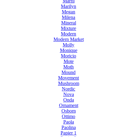
Marfil
Marilyn
Megan
Milena
Mineral
Mixture
Modern
Modern Market
Molly
Monique
Moricio
Mote
Moth
Mound
Movement
Mushroom
Nordic
Nova
Onda
Ornament
Osborn
Ottimo
Paola
Paolina
Papier 1