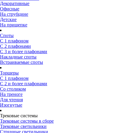
Декоративные
Офисные
На струбцине
Детские
На прищепке
Споты
С 1 плафоном
С 2 плафонами
С 3 и более плафонами
Накладные споты
Встраиваемые споты
Торшеры
С 1 плафоном
С 2 и более плафонами
Со столиком
На треноге
Для чтения
Изогнутые
Трековые системы
Трековые системы в сборе
Трековые светильники
Струнные светильники