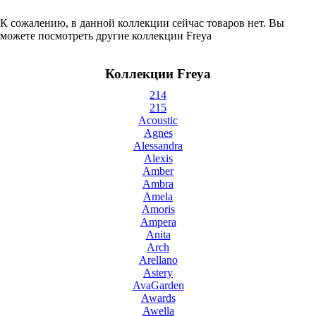
К сожалению, в данной коллекции сейчас товаров нет. Вы
можете посмотреть другие коллекции Freya
Коллекции Freya
214
215
Acoustic
Agnes
Alessandra
Alexis
Amber
Ambra
Amela
Amoris
Ampera
Anita
Arch
Arellano
Astery
AvaGarden
Awards
Awella