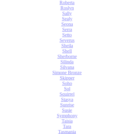
Roberta
Roslyn
Sally
Sealy
Seona
Serra
Setto
Severus
Sheila
Shell
Sherborne
Silinda
Silvana
Simone Bronze
Skipper
Soho
Sol
Squirrel
Stasya
Sunrise
Susie
Symphony
Taisia
Tara
Tasmania