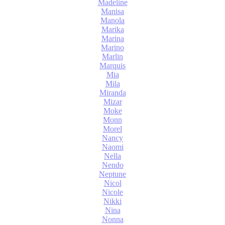
Madeline
Manisa
Manola
Marika
Marina
Marino
Marlin
Marquis
Mia
Mila
Miranda
Mizar
Moke
Monn
Morel
Nancy
Naomi
Nella
Nendo
Neptune
Nicol
Nicole
Nikki
Nina
Nonna