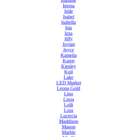
Impulse
Inessa
Iride
Isabel
Isabella
Isla
Izza
Jiffy
Jovian
Joyce
Kamelia
Karen
Kinsley
Koil
Lake
LED Market
Leona Gold
Lino
Lisoa
Lolli
Lora
Lucrecia
Maddison
Manon
Marble