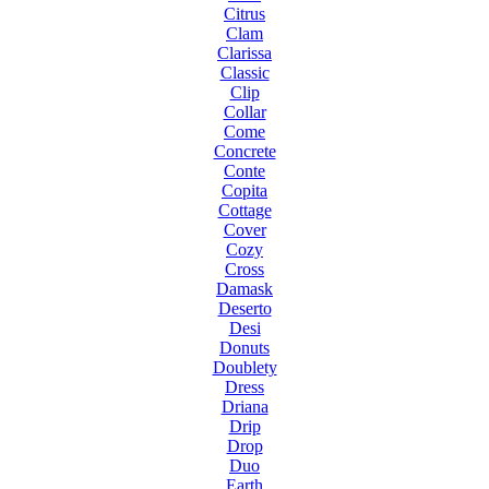
Citrus
Clam
Clarissa
Classic
Clip
Collar
Come
Concrete
Conte
Copita
Cottage
Cover
Cozy
Cross
Damask
Deserto
Desi
Donuts
Doublety
Dress
Driana
Drip
Drop
Duo
Earth