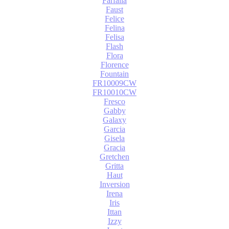
Farfalla
Faust
Felice
Felina
Felisa
Flash
Flora
Florence
Fountain
FR10009CW
FR10010CW
Fresco
Gabby
Galaxy
Garcia
Gisela
Gracia
Gretchen
Gritta
Haut
Inversion
Irena
Iris
Ittan
Izzy