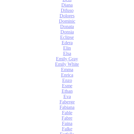
Diana
Difuso
Dolores
Dominic
Donata
Donsia
Eclipse
Edera
Elin
Elsa
Emily Gray
Emily White
Emma
Enrica
Enzo
Esme
Ethan
Eva
Faberge
Fabiana
Fable
Fabre
Faina
Falke