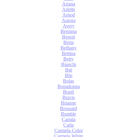
Ariana
Arlette
Arnod
Aurora
Avery
Benigna
Benoit
Berta
Bethany
Bettina
Betty
Bianchi
Biti
Blis
Bolas
Bonadonna
Bonfi
Bravis
Brianne
Brossard
Bumble
Camila
Carla
Carmela Color
Carmela White