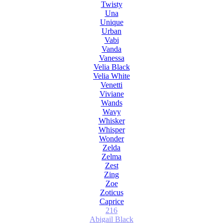
Twisty
Una
Unique
Urban
Vabi
Vanda
Vanessa
Velia Black
Velia White
Venetti
Viviane
Wands
Wavy
Whisker
Whisper
Wonder
Zelda
Zelma
Zest
Zing
Zoe
Zoticus
Сaprice
216
Abigail Black