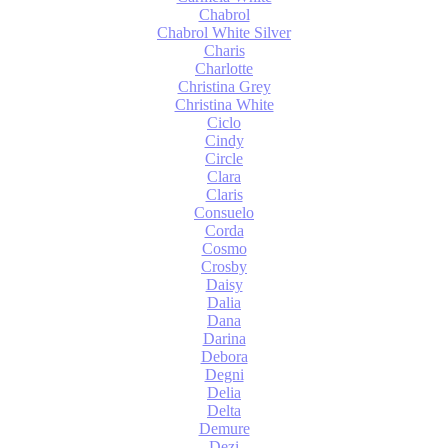
Chabrol
Chabrol White Silver
Charis
Charlotte
Christina Grey
Christina White
Ciclo
Cindy
Circle
Clara
Claris
Consuelo
Corda
Cosmo
Crosby
Daisy
Dalia
Dana
Darina
Debora
Degni
Delia
Delta
Demure
Dezi