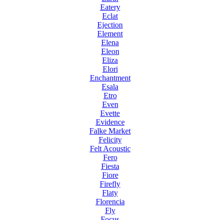
Eatery
Eclat
Ejection
Element
Elena
Eleon
Eliza
Elori
Enchantment
Esala
Etro
Even
Evette
Evidence
Falke Market
Felicity
Felt Acoustic
Fero
Fiesta
Fiore
Firefly
Flaty
Florencia
Fly
Focus