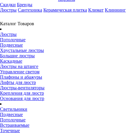
Скидки
Бренды
Люстры
Сантехника
Керамическая плитка
Климат
Клиннинг
Каталог Товаров
Люстры
Потолочные
Подвесные
Хрустальные люстры
Большие люстры
Каскадные
Люстры на штанге
Управление светом
Плафоны и абажуры
Лифты для люстр
Люстры-вентиляторы
Крепления для люстр
Основания для люстр
Светильники
Подвесные
Потолочные
Встраиваемые
Точечные