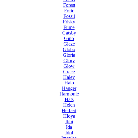
Forest
Forte
Fossil
Frisky
Fume
Gatsby
Gino
Glaze
Globo
Gloria
Glory
Glow
Grace
Haley
Halo
Hanger
Harmonie
Hats
Helen
Herbert
Hloya
Ibbi
Ida
Idol