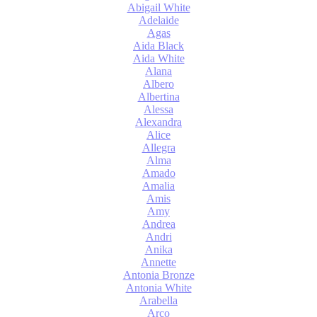
Abigail White
Adelaide
Agas
Aida Black
Aida White
Alana
Albero
Albertina
Alessa
Alexandra
Alice
Allegra
Alma
Amado
Amalia
Amis
Amy
Andrea
Andri
Anika
Annette
Antonia Bronze
Antonia White
Arabella
Arco