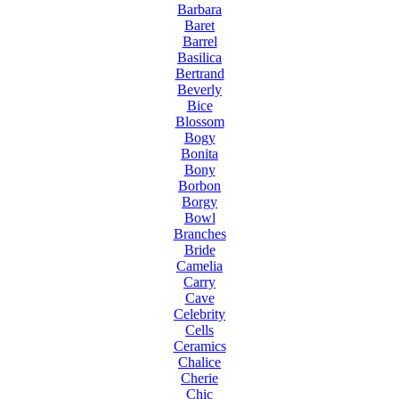
Barbara
Baret
Barrel
Basilica
Bertrand
Beverly
Bice
Blossom
Bogy
Bonita
Bony
Borbon
Borgy
Bowl
Branches
Bride
Camelia
Carry
Cave
Celebrity
Cells
Ceramics
Chalice
Cherie
Chic