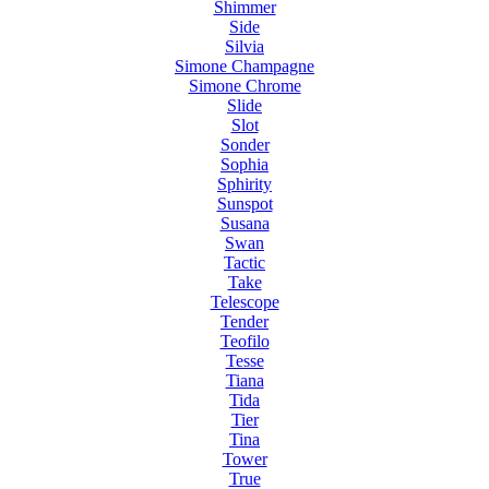
Shimmer
Side
Silvia
Simone Champagne
Simone Chrome
Slide
Slot
Sonder
Sophia
Sphirity
Sunspot
Susana
Swan
Tactic
Take
Telescope
Tender
Teofilo
Tesse
Tiana
Tida
Tier
Tina
Tower
True