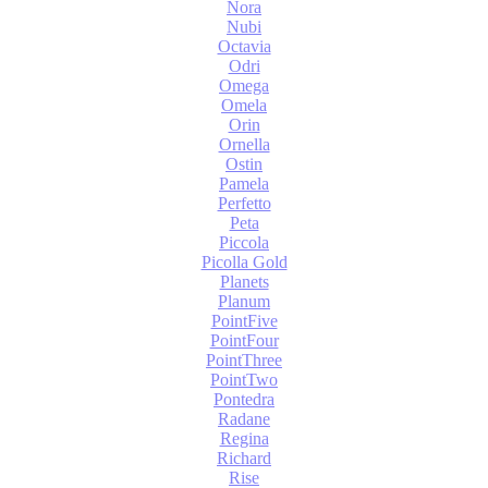
Nora
Nubi
Octavia
Odri
Omega
Omela
Orin
Ornella
Ostin
Pamela
Perfetto
Peta
Piccola
Picolla Gold
Planets
Planum
PointFive
PointFour
PointThree
PointTwo
Pontedra
Radane
Regina
Richard
Rise