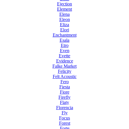
Ejection
Element
Elena
Eleon
Eliza
Elori
Enchantment
Esala
Etro
Even
Evette
Evidence
Falke Market
Felicity
Felt Acoustic
Fero
Fiesta
Fiore
Firefly
Flaty
Florencia
Fly
Focus
Forest
Forte