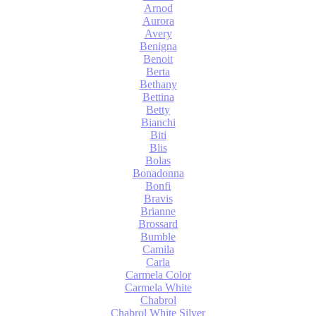
Arnod
Aurora
Avery
Benigna
Benoit
Berta
Bethany
Bettina
Betty
Bianchi
Biti
Blis
Bolas
Bonadonna
Bonfi
Bravis
Brianne
Brossard
Bumble
Camila
Carla
Carmela Color
Carmela White
Chabrol
Chabrol White Silver