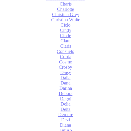
Charis
Charlotte
Christina Grey
Christina White
Ciclo
Cindy
Circle
Clara
Claris
Consuelo
Corda
Cosmo
Crosby
Daisy
Dalia
Dana
Darina
Debora
Degni
Delia
Delta
Demure
Dezi
Diana
Difuso