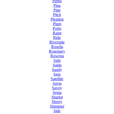
Pietra
Pina
Pipe
Pitch
Pleating
Plum
Porto
Raise
Ride
Riverside
Rosella
Rosemary
Rowena
Sabi
Saida
Sandy
Sara
Satellite
Savia
Savoy
Sepia
Sharlot
Sherry
Shimmer
Side