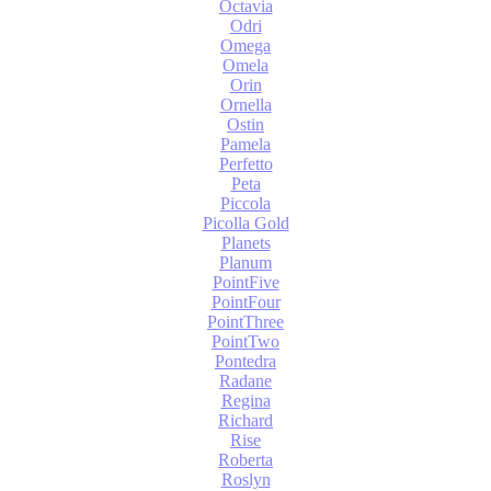
Octavia
Odri
Omega
Omela
Orin
Ornella
Ostin
Pamela
Perfetto
Peta
Piccola
Picolla Gold
Planets
Planum
PointFive
PointFour
PointThree
PointTwo
Pontedra
Radane
Regina
Richard
Rise
Roberta
Roslyn