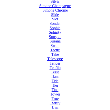
Silvia
Simone Champagne
Simone Chrome
Slide
Slot
Sonder
Sophia
Sphirity
Sunspot
Susana
Swan
Tactic
Take
Telescope
Tender
Teofilo
Tesse
Tiana
Tida
Tier
Tina
Tower
True
Twisty
Una