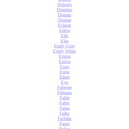
Dolores
Dominic
Donata
Donsia
Eclipse
Edera
Elin
Elsa
Emily Gray
Emily White
Emma
Enrica
Enzo
Esme
Ethan
Eva
Faberge
Fabiana
Fable
Fabre
Faina
Falke
Farfalla
Faust
Felice