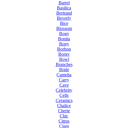
Barrel
Basilica
Bertrand
Beverly
Bice
Blossom
Bogy
Bonita
Bony
Borbon
Borgy
Bowl
Branches
Bride
Camelia
Carry
Cave
Celebrity
Cells
Ceramics
Chalice
Cherie
Chic
Citrus
Clam