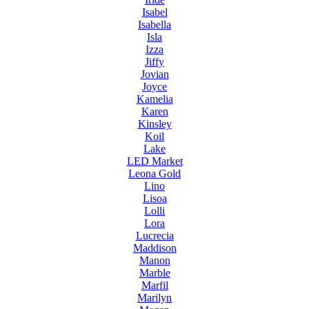
Isabel
Isabella
Isla
Izza
Jiffy
Jovian
Joyce
Kamelia
Karen
Kinsley
Koil
Lake
LED Market
Leona Gold
Lino
Lisoa
Lolli
Lora
Lucrecia
Maddison
Manon
Marble
Marfil
Marilyn