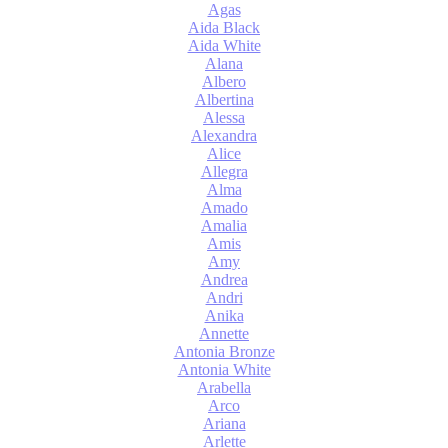
Agas
Aida Black
Aida White
Alana
Albero
Albertina
Alessa
Alexandra
Alice
Allegra
Alma
Amado
Amalia
Amis
Amy
Andrea
Andri
Anika
Annette
Antonia Bronze
Antonia White
Arabella
Arco
Ariana
Arlette