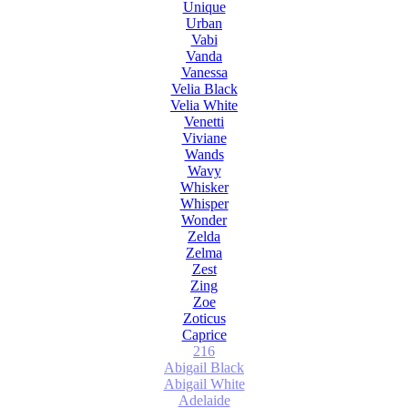
Unique
Urban
Vabi
Vanda
Vanessa
Velia Black
Velia White
Venetti
Viviane
Wands
Wavy
Whisker
Whisper
Wonder
Zelda
Zelma
Zest
Zing
Zoe
Zoticus
Сaprice
216
Abigail Black
Abigail White
Adelaide