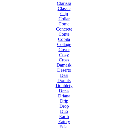
Clarissa
Classic
Clip
Collar
Come
Concrete
Conte
Copita
Cottage
Cover
Cozy
Cross
Damask
Deserto
Desi
Donuts
Doublety
Dress
Driana
Drip
Drop
Duo
Earth
Eatery
Eclat