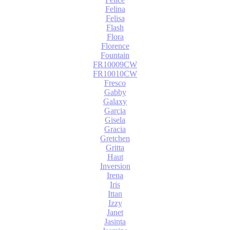
Felina
Felisa
Flash
Flora
Florence
Fountain
FR10009CW
FR10010CW
Fresco
Gabby
Galaxy
Garcia
Gisela
Gracia
Gretchen
Gritta
Haut
Inversion
Irena
Iris
Ittan
Izzy
Janet
Jasinta