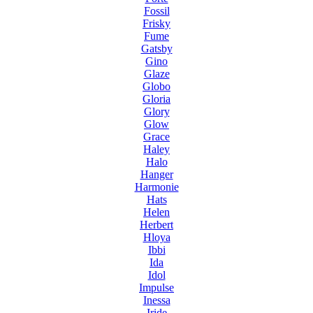
Fossil
Frisky
Fume
Gatsby
Gino
Glaze
Globo
Gloria
Glory
Glow
Grace
Haley
Halo
Hanger
Harmonie
Hats
Helen
Herbert
Hloya
Ibbi
Ida
Idol
Impulse
Inessa
Iride