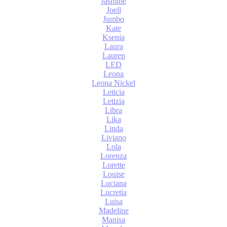
Jasmine
Joell
Jumbo
Kate
Ksenia
Laura
Lauren
LED
Leona
Leona Nickel
Leticia
Letizia
Libra
Lika
Linda
Liviano
Lola
Lorenza
Lorette
Louise
Luciana
Lucretia
Luisa
Madeline
Manisa