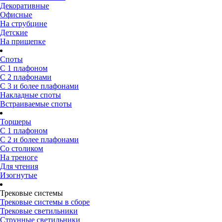
Декоративные
Офисные
На струбцине
Детские
На прищепке
Споты
С 1 плафоном
С 2 плафонами
С 3 и более плафонами
Накладные споты
Встраиваемые споты
Торшеры
С 1 плафоном
С 2 и более плафонами
Со столиком
На треноге
Для чтения
Изогнутые
Трековые системы
Трековые системы в сборе
Трековые светильники
Струнные светильники