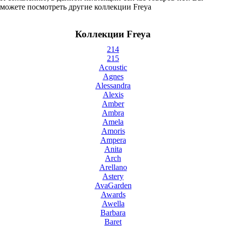
можете посмотреть другие коллекции Freya
Коллекции Freya
214
215
Acoustic
Agnes
Alessandra
Alexis
Amber
Ambra
Amela
Amoris
Ampera
Anita
Arch
Arellano
Astery
AvaGarden
Awards
Awella
Barbara
Baret