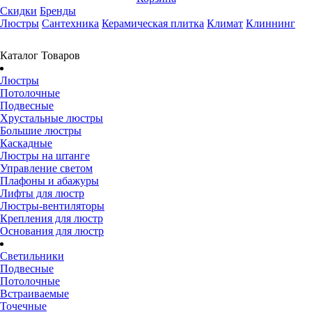
Скидки
Бренды
Люстры
Сантехника
Керамическая плитка
Климат
Клиннинг
Каталог Товаров
Люстры
Потолочные
Подвесные
Хрустальные люстры
Большие люстры
Каскадные
Люстры на штанге
Управление светом
Плафоны и абажуры
Лифты для люстр
Люстры-вентиляторы
Крепления для люстр
Основания для люстр
Светильники
Подвесные
Потолочные
Встраиваемые
Точечные