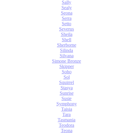
Sally
Sealy
Seona
Serra
Setto
Severus
Sheila
Shell
Sherborne
Silinda
Silvana
Simone Bronze
Skipper
Soho
Sol
Squirrel
Stasya
Sunrise
Susie
Symphony
Taisia
Tara
Tasmania
Teodora
Teona