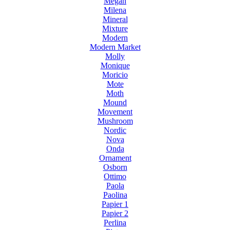
Megan
Milena
Mineral
Mixture
Modern
Modern Market
Molly
Monique
Moricio
Mote
Moth
Mound
Movement
Mushroom
Nordic
Nova
Onda
Ornament
Osborn
Ottimo
Paola
Paolina
Papier 1
Papier 2
Perlina