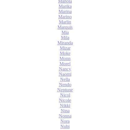
Manola
Marika
Marina
Marino
Marlin
Marquis
Mia
Mila
Miranda
Mizar
Moke
Monn
Morel
Nancy
Naomi
Nella
Nendo
Neptune
Nicol
Nicole
Nikki
Nina
Nonna
Nora
Nubi