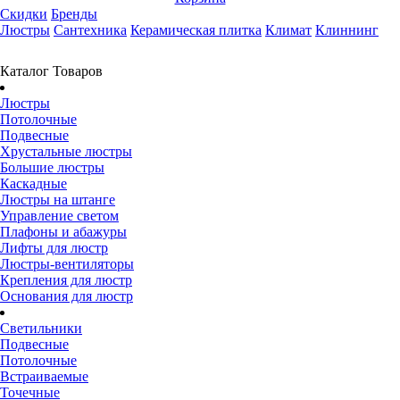
Скидки
Бренды
Люстры
Сантехника
Керамическая плитка
Климат
Клиннинг
Каталог Товаров
Люстры
Потолочные
Подвесные
Хрустальные люстры
Большие люстры
Каскадные
Люстры на штанге
Управление светом
Плафоны и абажуры
Лифты для люстр
Люстры-вентиляторы
Крепления для люстр
Основания для люстр
Светильники
Подвесные
Потолочные
Встраиваемые
Точечные