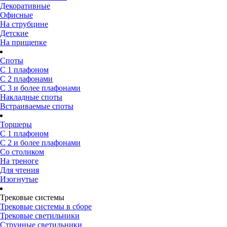
Декоративные
Офисные
На струбцине
Детские
На прищепке
Споты
С 1 плафоном
С 2 плафонами
С 3 и более плафонами
Накладные споты
Встраиваемые споты
Торшеры
С 1 плафоном
С 2 и более плафонами
Со столиком
На треноге
Для чтения
Изогнутые
Трековые системы
Трековые системы в сборе
Трековые светильники
Струнные светильники