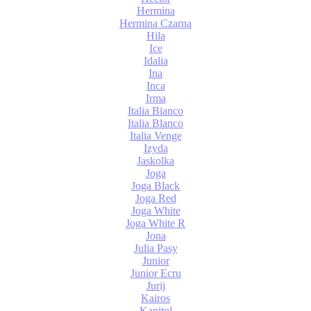
Hermina
Hermina Czarna
Hila
Ice
Idalia
Ina
Inca
Irma
Italia Bianco
Italia Blanco
Italia Venge
Izyda
Jaskolka
Joga
Joga Black
Joga Red
Joga White
Joga White R
Jona
Julia Pasy
Junior
Junior Ecru
Jurij
Kairos
Kapitol