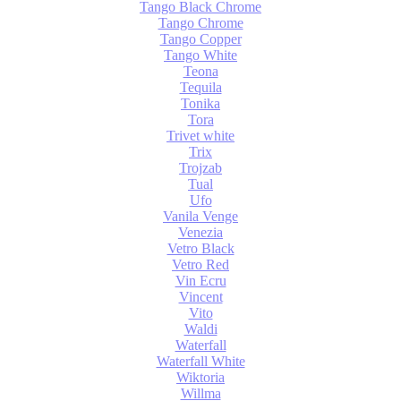
Tango Black Chrome
Tango Chrome
Tango Copper
Tango White
Teona
Tequila
Tonika
Tora
Trivet white
Trix
Trojzab
Tual
Ufo
Vanila Venge
Venezia
Vetro Black
Vetro Red
Vin Ecru
Vincent
Vito
Waldi
Waterfall
Waterfall White
Wiktoria
Willma