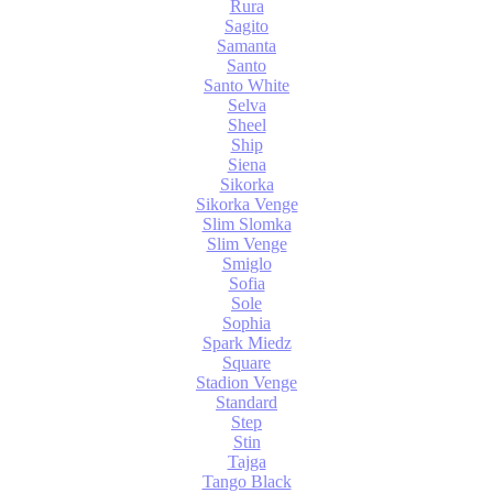
Rura
Sagito
Samanta
Santo
Santo White
Selva
Sheel
Ship
Siena
Sikorka
Sikorka Venge
Slim Slomka
Slim Venge
Smiglo
Sofia
Sole
Sophia
Spark Miedz
Square
Stadion Venge
Standard
Step
Stin
Tajga
Tango Black