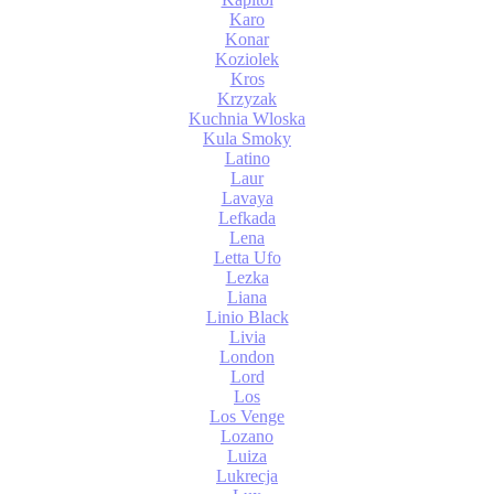
Karo
Konar
Koziolek
Kros
Krzyzak
Kuchnia Wloska
Kula Smoky
Latino
Laur
Lavaya
Lefkada
Lena
Letta Ufo
Lezka
Liana
Linio Black
Livia
London
Lord
Los
Los Venge
Lozano
Luiza
Lukrecja