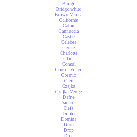
Bridge
Bridge white
Brown Mocca
California
Calmi
Cannuccia
Castle
Celebes
Cercle
Charlotte
Clara
Consul
Consul Venge
Cosmic
Creo
Czajka
Czajka Venge
Dafne
Dantona
Defa
Doblo
Domina
Doro
Drop
Dros