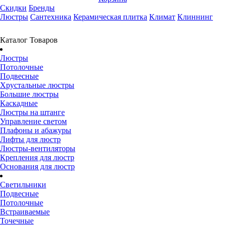
Скидки
Бренды
Люстры
Сантехника
Керамическая плитка
Климат
Клиннинг
Каталог Товаров
Люстры
Потолочные
Подвесные
Хрустальные люстры
Большие люстры
Каскадные
Люстры на штанге
Управление светом
Плафоны и абажуры
Лифты для люстр
Люстры-вентиляторы
Крепления для люстр
Основания для люстр
Светильники
Подвесные
Потолочные
Встраиваемые
Точечные