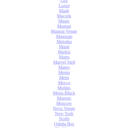
Lux
Luxor
Maab
Maczek
Magic
Magnat
Magnat Venge
Magnum
Majorka
Manti
Markiz
Marta
Marvel Stell
Mateo
Mento
Metis
Mocca
Mohito
Mona Black
Moreno
Moscow
Neva Venge
New York
Norbi
Odetta Bez