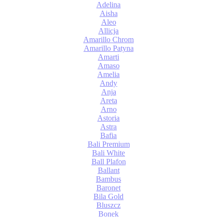
Adelina
Aisha
Aleo
Allicja
Amarillo Chrom
Amarillo Patyna
Amarti
Amaso
Amelia
Andy
Anja
Areta
Arno
Astoria
Astra
Bafia
Bali Premium
Bali White
Ball Plafon
Ballant
Bambus
Baronet
Bila Gold
Bluszcz
Bonek