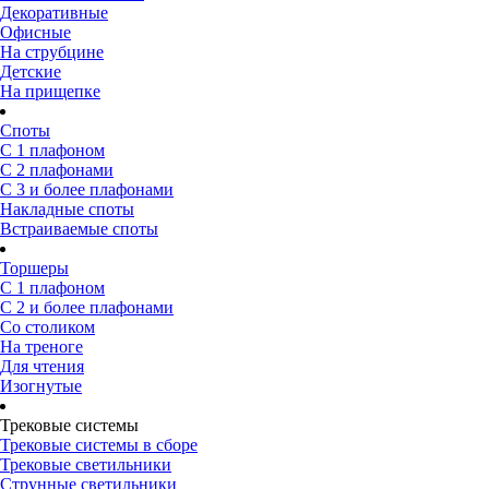
Декоративные
Офисные
На струбцине
Детские
На прищепке
Споты
С 1 плафоном
С 2 плафонами
С 3 и более плафонами
Накладные споты
Встраиваемые споты
Торшеры
С 1 плафоном
С 2 и более плафонами
Со столиком
На треноге
Для чтения
Изогнутые
Трековые системы
Трековые системы в сборе
Трековые светильники
Струнные светильники