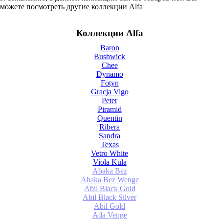
можете посмотреть другие коллекции Alfa
Коллекции Alfa
Baron
Bushwick
Chee
Dynamo
Fotyn
Gracja Vigo
Peter
Piramid
Quentin
Ribera
Sandra
Texas
Vetro White
Viola Kula
Abaka Bez
Abaka Bez Wenge
Abil Black Gold
Abil Black Silver
Abil Gold
Ada Venge