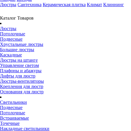
Люстры
Сантехника
Керамическая плитка
Климат
Клиннинг
Каталог Товаров
Люстры
Потолочные
Подвесные
Хрустальные люстры
Большие люстры
Каскадные
Люстры на штанге
Управление светом
Плафоны и абажуры
Лифты для люстр
Люстры-вентиляторы
Крепления для люстр
Основания для люстр
Светильники
Подвесные
Потолочные
Встраиваемые
Точечные
Накладные светильники