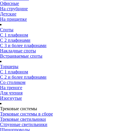
Офисные
На струбцине
Детские
На прищепке
Споты
С 1 плафоном
С 2 плафонами
С 3 и более плафонами
Накладные споты
Встраиваемые споты
Торшеры
С 1 плафоном
С 2 и более плафонами
Со столиком
На треноге
Для чтения
Изогнутые
Трековые системы
Трековые системы в сборе
Трековые светильники
Струнные светильники
Шинопроводы