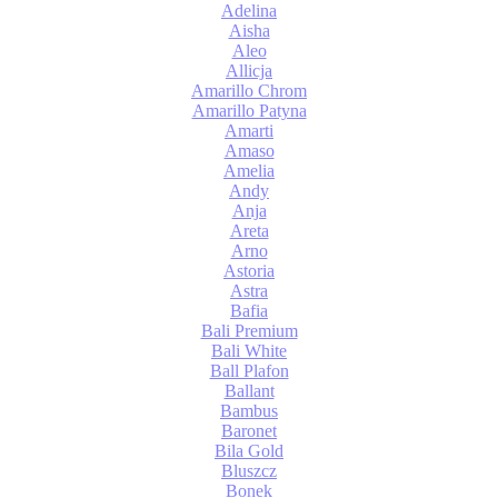
Adelina
Aisha
Aleo
Allicja
Amarillo Chrom
Amarillo Patyna
Amarti
Amaso
Amelia
Andy
Anja
Areta
Arno
Astoria
Astra
Bafia
Bali Premium
Bali White
Ball Plafon
Ballant
Bambus
Baronet
Bila Gold
Bluszcz
Bonek