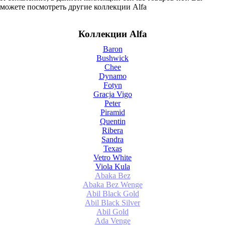
можете посмотреть другие коллекции Alfa
Коллекции Alfa
Baron
Bushwick
Chee
Dynamo
Fotyn
Gracja Vigo
Peter
Piramid
Quentin
Ribera
Sandra
Texas
Vetro White
Viola Kula
Abaka Bez
Abaka Bez Wenge
Abil Black Gold
Abil Black Silver
Abil Gold
Ada Venge