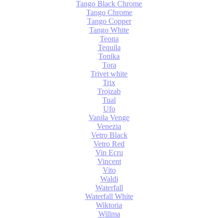
Tango Black Chrome
Tango Chrome
Tango Copper
Tango White
Teona
Tequila
Tonika
Tora
Trivet white
Trix
Trojzab
Tual
Ufo
Vanila Venge
Venezia
Vetro Black
Vetro Red
Vin Ecru
Vincent
Vito
Waldi
Waterfall
Waterfall White
Wiktoria
Willma