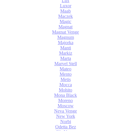
Lux
Luxor
Maab
Maczek
Magic
Magnat
Magnat Venge
Magnum
Majorka
Manti
Markiz
Marta
Marvel Stell
Mateo
Mento
Metis
Mocca
Mohito
Mona Black
Moreno
Moscow
Neva Venge
New York
Norbi
Odetta Bez