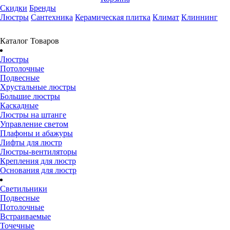
Скидки
Бренды
Люстры
Сантехника
Керамическая плитка
Климат
Клиннинг
Каталог Товаров
Люстры
Потолочные
Подвесные
Хрустальные люстры
Большие люстры
Каскадные
Люстры на штанге
Управление светом
Плафоны и абажуры
Лифты для люстр
Люстры-вентиляторы
Крепления для люстр
Основания для люстр
Светильники
Подвесные
Потолочные
Встраиваемые
Точечные