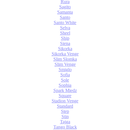
Rura
Sagito
Samanta
Santo
Santo White
Selva
Sheel
Ship
Siena
Sikorka
Sikorka Venge
Slim Slomka
Slim Venge
Smiglo
Sofia
Sole
Sophia
Spark Miedz
Square
Stadion Venge
Standard
Step
Stin
Tajga
Tango Black