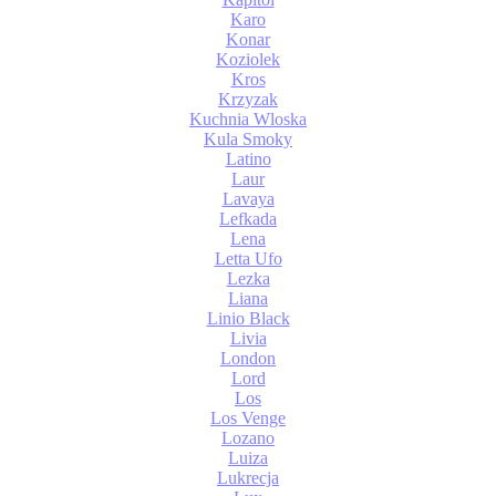
Karo
Konar
Koziolek
Kros
Krzyzak
Kuchnia Wloska
Kula Smoky
Latino
Laur
Lavaya
Lefkada
Lena
Letta Ufo
Lezka
Liana
Linio Black
Livia
London
Lord
Los
Los Venge
Lozano
Luiza
Lukrecja