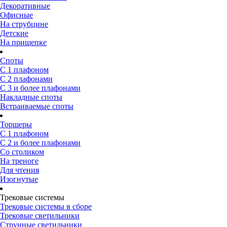
Декоративные
Офисные
На струбцине
Детские
На прищепке
Споты
С 1 плафоном
С 2 плафонами
С 3 и более плафонами
Накладные споты
Встраиваемые споты
Торшеры
С 1 плафоном
С 2 и более плафонами
Со столиком
На треноге
Для чтения
Изогнутые
Трековые системы
Трековые системы в сборе
Трековые светильники
Струнные светильники