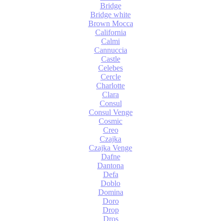
Bridge
Bridge white
Brown Mocca
California
Calmi
Cannuccia
Castle
Celebes
Cercle
Charlotte
Clara
Consul
Consul Venge
Cosmic
Creo
Czajka
Czajka Venge
Dafne
Dantona
Defa
Doblo
Domina
Doro
Drop
Dros