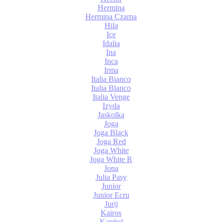
Hermina
Hermina Czarna
Hila
Ice
Idalia
Ina
Inca
Irma
Italia Bianco
Italia Blanco
Italia Venge
Izyda
Jaskolka
Joga
Joga Black
Joga Red
Joga White
Joga White R
Jona
Julia Pasy
Junior
Junior Ecru
Jurij
Kairos
Kapitol