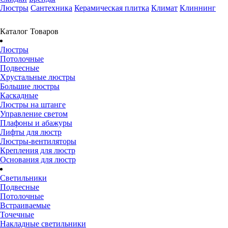
Люстры
Сантехника
Керамическая плитка
Климат
Клиннинг
Каталог Товаров
Люстры
Потолочные
Подвесные
Хрустальные люстры
Большие люстры
Каскадные
Люстры на штанге
Управление светом
Плафоны и абажуры
Лифты для люстр
Люстры-вентиляторы
Крепления для люстр
Основания для люстр
Светильники
Подвесные
Потолочные
Встраиваемые
Точечные
Накладные светильники