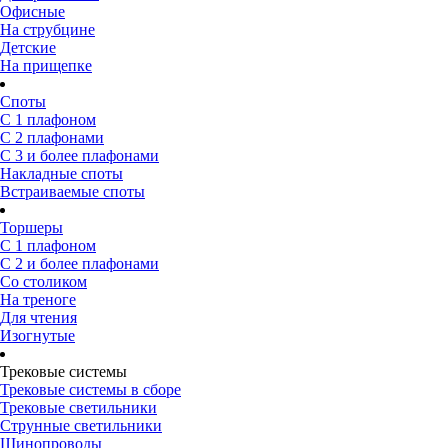
Офисные
На струбцине
Детские
На прищепке
Споты
С 1 плафоном
С 2 плафонами
С 3 и более плафонами
Накладные споты
Встраиваемые споты
Торшеры
С 1 плафоном
С 2 и более плафонами
Со столиком
На треноге
Для чтения
Изогнутые
Трековые системы
Трековые системы в сборе
Трековые светильники
Струнные светильники
Шинопроводы