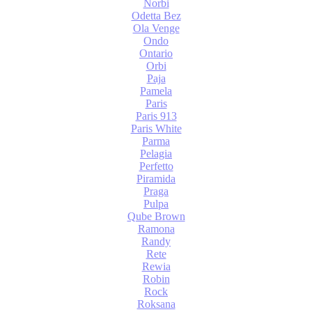
Norbi
Odetta Bez
Ola Venge
Ondo
Ontario
Orbi
Paja
Pamela
Paris
Paris 913
Paris White
Parma
Pelagia
Perfetto
Piramida
Praga
Pulpa
Qube Brown
Ramona
Randy
Rete
Rewia
Robin
Rock
Roksana