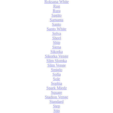
Roksana White
Rug
Rura
Sagito
Samanta
Santo
Santo White
Selva
Sheel
Ship
Siena
Sikorka
Sikorka Venge
Slim Slomka
Slim Venge
Smiglo
Sofia
Sole
Sophia
Spark Miedz
Square
Stadion Venge
Standard
Step
Stin