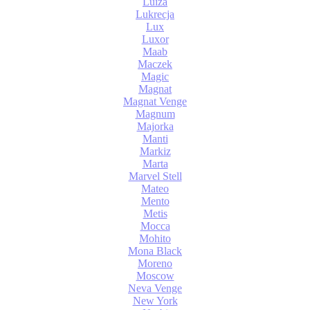
Luiza
Lukrecja
Lux
Luxor
Maab
Maczek
Magic
Magnat
Magnat Venge
Magnum
Majorka
Manti
Markiz
Marta
Marvel Stell
Mateo
Mento
Metis
Mocca
Mohito
Mona Black
Moreno
Moscow
Neva Venge
New York