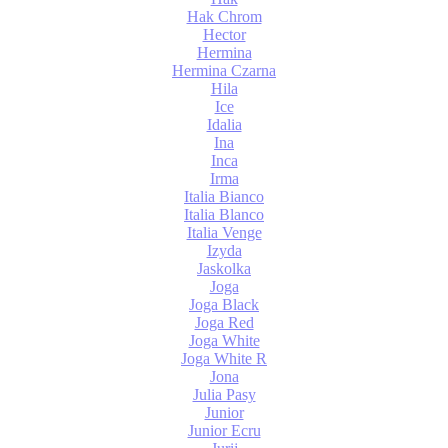
Hak Chrom
Hector
Hermina
Hermina Czarna
Hila
Ice
Idalia
Ina
Inca
Irma
Italia Bianco
Italia Blanco
Italia Venge
Izyda
Jaskolka
Joga
Joga Black
Joga Red
Joga White
Joga White R
Jona
Julia Pasy
Junior
Junior Ecru