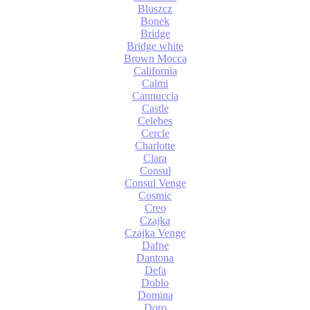
Bluszcz
Bonek
Bridge
Bridge white
Brown Mocca
California
Calmi
Cannuccia
Castle
Celebes
Cercle
Charlotte
Clara
Consul
Consul Venge
Cosmic
Creo
Czajka
Czajka Venge
Dafne
Dantona
Defa
Doblo
Domina
Doro