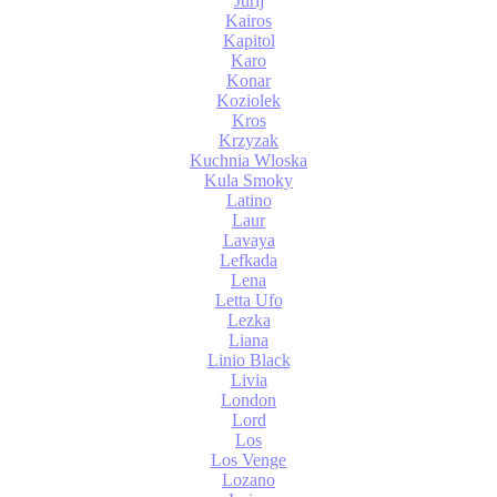
Jurij
Kairos
Kapitol
Karo
Konar
Koziolek
Kros
Krzyzak
Kuchnia Wloska
Kula Smoky
Latino
Laur
Lavaya
Lefkada
Lena
Letta Ufo
Lezka
Liana
Linio Black
Livia
London
Lord
Los
Los Venge
Lozano