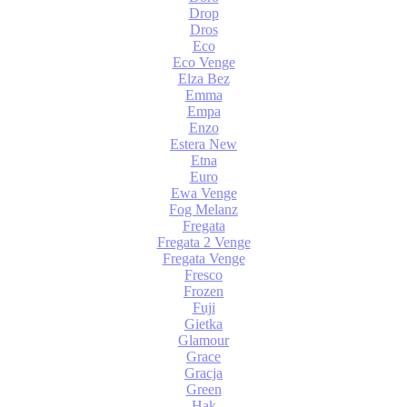
Drop
Dros
Eco
Eco Venge
Elza Bez
Emma
Empa
Enzo
Estera New
Etna
Euro
Ewa Venge
Fog Melanz
Fregata
Fregata 2 Venge
Fregata Venge
Fresco
Frozen
Fuji
Gietka
Glamour
Grace
Gracja
Green
Hak