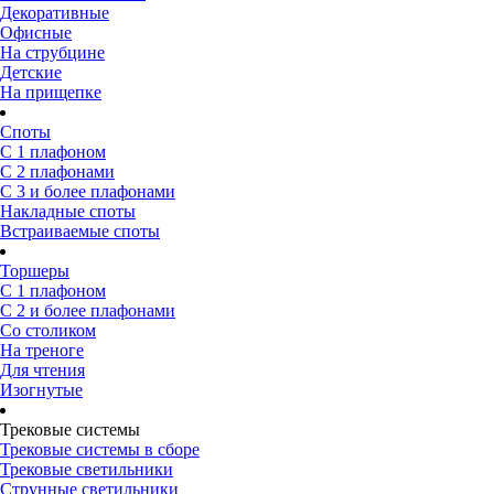
Декоративные
Офисные
На струбцине
Детские
На прищепке
Споты
С 1 плафоном
С 2 плафонами
С 3 и более плафонами
Накладные споты
Встраиваемые споты
Торшеры
С 1 плафоном
С 2 и более плафонами
Со столиком
На треноге
Для чтения
Изогнутые
Трековые системы
Трековые системы в сборе
Трековые светильники
Струнные светильники