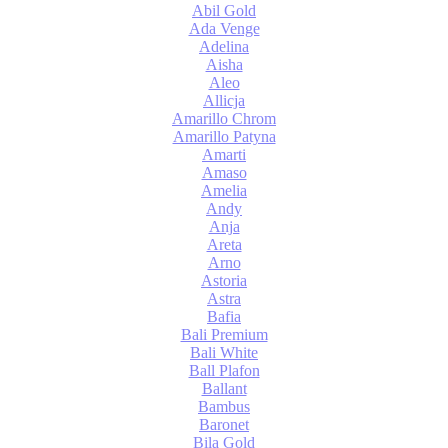
Abil Gold
Ada Venge
Adelina
Aisha
Aleo
Allicja
Amarillo Chrom
Amarillo Patyna
Amarti
Amaso
Amelia
Andy
Anja
Areta
Arno
Astoria
Astra
Bafia
Bali Premium
Bali White
Ball Plafon
Ballant
Bambus
Baronet
Bila Gold