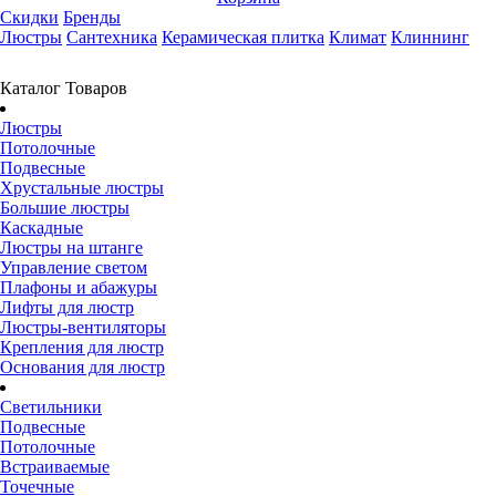
Скидки
Бренды
Люстры
Сантехника
Керамическая плитка
Климат
Клиннинг
Каталог Товаров
Люстры
Потолочные
Подвесные
Хрустальные люстры
Большие люстры
Каскадные
Люстры на штанге
Управление светом
Плафоны и абажуры
Лифты для люстр
Люстры-вентиляторы
Крепления для люстр
Основания для люстр
Светильники
Подвесные
Потолочные
Встраиваемые
Точечные