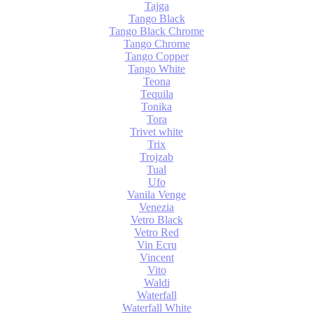
Tajga
Tango Black
Tango Black Chrome
Tango Chrome
Tango Copper
Tango White
Teona
Tequila
Tonika
Tora
Trivet white
Trix
Trojzab
Tual
Ufo
Vanila Venge
Venezia
Vetro Black
Vetro Red
Vin Ecru
Vincent
Vito
Waldi
Waterfall
Waterfall White