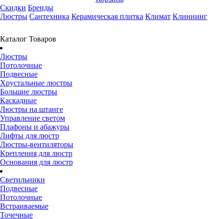
Скидки
Бренды
Люстры
Сантехника
Керамическая плитка
Климат
Клиннинг
Каталог Товаров
Люстры
Потолочные
Подвесные
Хрустальные люстры
Большие люстры
Каскадные
Люстры на штанге
Управление светом
Плафоны и абажуры
Лифты для люстр
Люстры-вентиляторы
Крепления для люстр
Основания для люстр
Светильники
Подвесные
Потолочные
Встраиваемые
Точечные