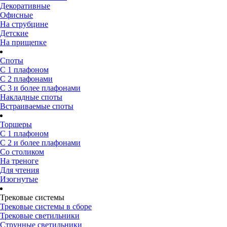
Декоративные
Офисные
На струбцине
Детские
На прищепке
Споты
С 1 плафоном
С 2 плафонами
С 3 и более плафонами
Накладные споты
Встраиваемые споты
Торшеры
С 1 плафоном
С 2 и более плафонами
Со столиком
На треноге
Для чтения
Изогнутые
Трековые системы
Трековые системы в сборе
Трековые светильники
Струнные светильники