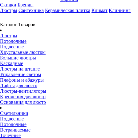
Скидки
Бренды
Люстры
Сантехника
Керамическая плитка
Климат
Клиннинг
Каталог Товаров
Люстры
Потолочные
Подвесные
Хрустальные люстры
Большие люстры
Каскадные
Люстры на штанге
Управление светом
Плафоны и абажуры
Лифты для люстр
Люстры-вентиляторы
Крепления для люстр
Основания для люстр
Светильники
Подвесные
Потолочные
Встраиваемые
Точечные