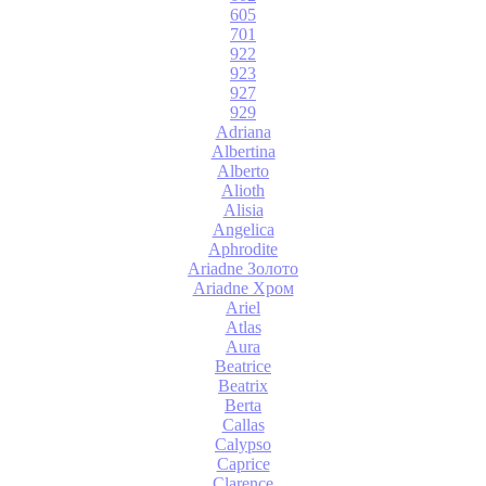
605
701
922
923
927
929
Adriana
Albertina
Alberto
Alioth
Alisia
Angelica
Aphrodite
Ariadne Золото
Ariadne Хром
Ariel
Atlas
Aura
Beatrice
Beatrix
Berta
Callas
Calypso
Caprice
Clarence