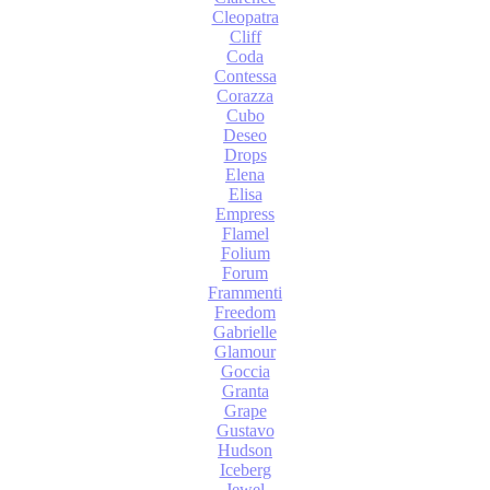
Cleopatra
Cliff
Coda
Contessa
Corazza
Cubo
Deseo
Drops
Elena
Elisa
Empress
Flamel
Folium
Forum
Frammenti
Freedom
Gabrielle
Glamour
Goccia
Granta
Grape
Gustavo
Hudson
Iceberg
Jewel