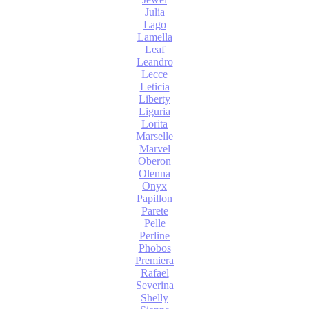
Julia
Lago
Lamella
Leaf
Leandro
Lecce
Leticia
Liberty
Liguria
Lorita
Marselle
Marvel
Oberon
Olenna
Onyx
Papillon
Parete
Pelle
Perline
Phobos
Premiera
Rafael
Severina
Shelly