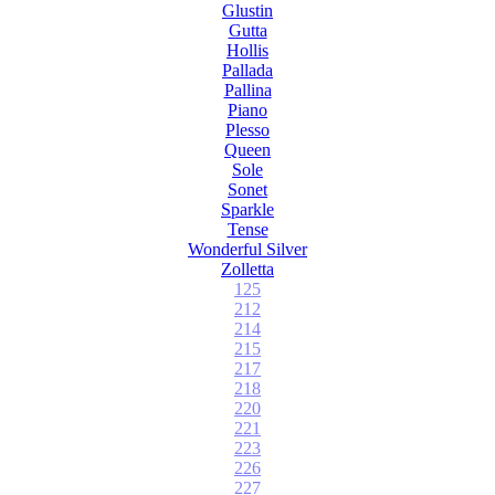
Glustin
Gutta
Hollis
Pallada
Pallina
Piano
Plesso
Queen
Sole
Sonet
Sparkle
Tense
Wonderful Silver
Zolletta
125
212
214
215
217
218
220
221
223
226
227