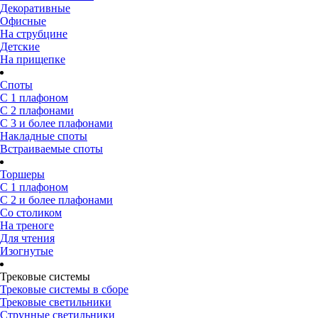
Декоративные
Офисные
На струбцине
Детские
На прищепке
Споты
С 1 плафоном
С 2 плафонами
С 3 и более плафонами
Накладные споты
Встраиваемые споты
Торшеры
С 1 плафоном
С 2 и более плафонами
Со столиком
На треноге
Для чтения
Изогнутые
Трековые системы
Трековые системы в сборе
Трековые светильники
Струнные светильники